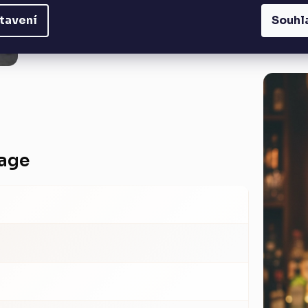
tavení
Souhl
tage