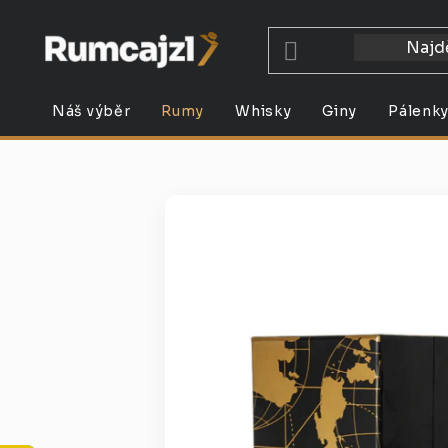
Přejít
na
obsah
Náš výběr
Rumy
Whisky
Giny
Pálenk