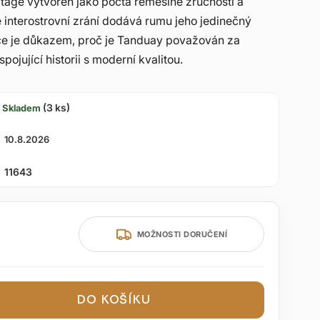
tage vytvořen jako pocta řemeslné zručnosti a
e interostrovní zrání dodává rumu jeho jedinečný
ice je důkazem, proč je Tanduay považován za
ojující historii s moderní kvalitou.
(3 ks)
Skladem
10.8.2026
11643
MOŽNOSTI DORUČENÍ
DO KOŠÍKU