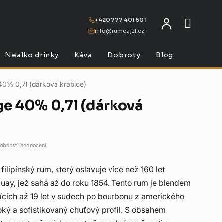
+420 777 401 501
info@rumcajzl.cz
NÁKU
Nealko drinky
Káva
Dobroty
Blog
40% 0,7l (dárková krabice)
ge 40% 0,7l (dárková
obnosti hodnocení
ilipínský rum, který oslavuje více než 160 let
duay, jež sahá až do roku 1854. Tento rum je blendem
jících až 19 let v sudech po bourbonu z amerického
ký a sofistikovaný chuťový profil. S obsahem