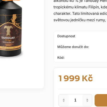
alkoholu 40 % je Tanduay Heri
5
tropickému klimatu Filipín, kd
hvězdiček.
charakter. Tato limitovaná ed
světovou jedničku mezi rumy, sp
Dostupnost
Můžeme doručit do:
Kód:
1 999 Kč
Měrná cena: