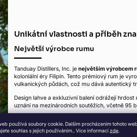
Unikátní vlastnosti a příběh zn
Největší výrobce rumu
Tanduay Distillers, Inc. je
největším výrobcem 
koloniální éry Filipín. Tento prémiový rum je vy
vulkanických půdách, což mu dává autentický tr
Design lahve a exkluzivní balení odrážejí hrdost n
uznání na mezinárodních soutěžích, včetně 95 bo
web používá soubory cookie. Dalším procházením tohoto we
jete souhlas s jejich používáním.. Více informací
zde
.