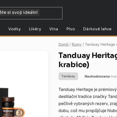
y
Vodky
Likéry
Vína
Pivo
Dárkové lahve
Domů
/
Rumy
/
Tanduay Heritage 
Tanduay Herita
krabice)
Neohodnoceno
Tanduay
Podr
Průměrné
hodnocení
Tanduay Heritage je prémiový f
produktu
destilační tradice značky Tan
je
pečlivě vybraných rezerv, zra
0,0
dubu, což mu propůjčuje hlubo
z