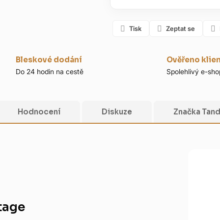
Tisk
Zeptat se
Bleskové dodání
Ověřeno klie
Do 24 hodin na cestě
Spolehlivý e-sho
Hodnocení
Diskuze
Značka
Tand
tage