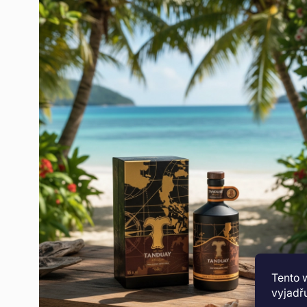
Tento 
vyjadřu