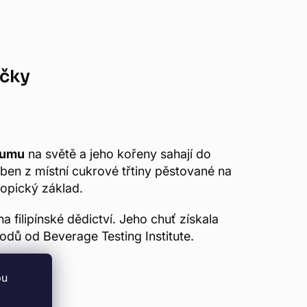
ačky
rumu
na světě a jeho kořeny sahají do
roben z místní cukrové třtiny pěstované na
opický základ.
a filipínské dědictví. Jeho chuť získala
dů od Beverage Testing Institute.
bu