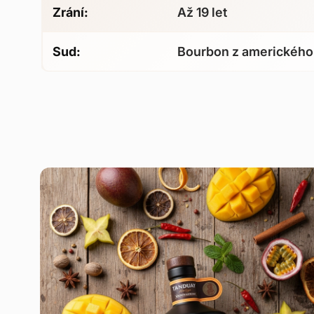
Zrání:
Až 19 let
Sud:
Bourbon z amerického