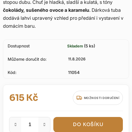
stopou dubu. Chuť je hladká, sladší a kulatá, s tóny
čokolády, sušeného ovoce a karamelu
. Dárková tuba
dodává lahvi upravený vzhled pro předání i vystavení v
domácím baru.
Dostupnost
(5 ks)
Skladem
Můžeme doručit do:
11.8.2026
Kód:
11054
615 Kč
MOŽNOSTI DORUČENÍ
Měrná cena:
DO KOŠÍKU