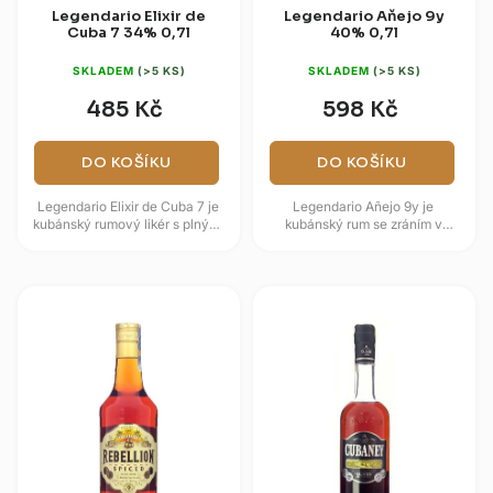
Legendario Elixir de
Legendario Aňejo 9y
Cuba 7 34% 0,7l
40% 0,7l
SKLADEM
(>5 KS)
SKLADEM
(>5 KS)
485 Kč
598 Kč
DO KOŠÍKU
DO KOŠÍKU
Legendario Elixir de Cuba 7 je
Legendario Añejo 9y je
kubánský rumový likér s plným,
kubánský rum se zráním v
sladším a sametovým
dubových sudech po bourbonu
charakterem. Základ tvoří
a temně jantarovým vzhledem.
stařený...
Vůně přináší...