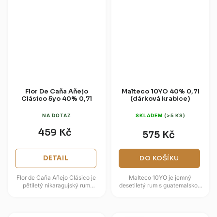
Flor De Caňa Aňejo
Malteco 10YO 40% 0,7l
Clásico 5yo 40% 0,7l
(dárková krabice)
NA DOTAZ
SKLADEM
(>5 KS)
459 Kč
575 Kč
DETAIL
DO KOŠÍKU
Flor de Caña Añejo Clásico je
Malteco 10YO je jemný
pětiletý nikaragujský rum
desetiletý rum s guatemalskou
zlatavě jantarové barvy,
inspirací a panamským zráním,
vyrobený bez přídavku cukru
laděný do sladšího a
nebo...
přístupného...