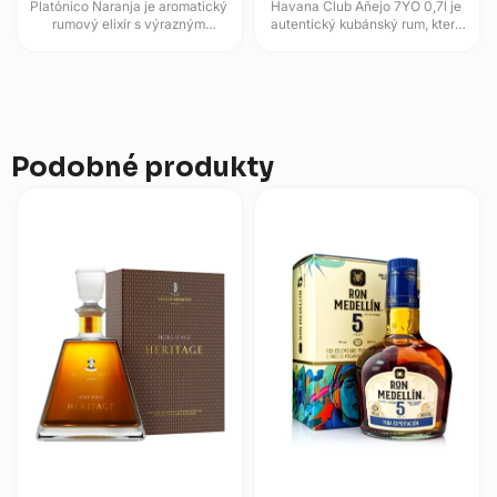
Platónico Naranja je aromatický
Havana Club Añejo 7YO 0,7l je
rumový elixír s výrazným
autentický kubánský rum, který
nádechem sladkých
reprezentuje mistrovské řemeslo
pomerančů, který kombinuje
karibských destilatérů....
karibský rum s...
Podobné produkty