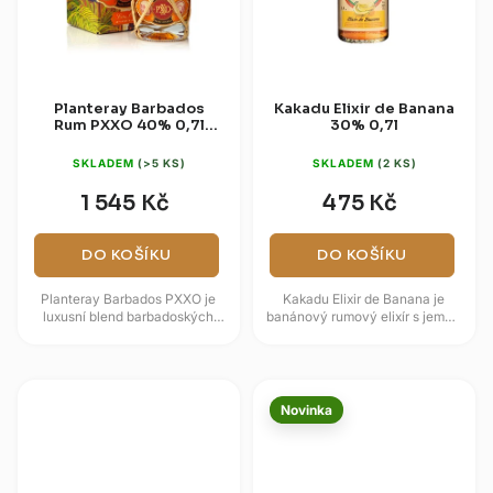
Planteray Barbados
Kakadu Elixir de Banana
Rum PXXO 40% 0,7l
30% 0,7l
(dárková krabice)
SKLADEM
(>5 KS)
SKLADEM
(2 KS)
1 545 Kč
475 Kč
DO KOŠÍKU
DO KOŠÍKU
Planteray Barbados PXXO je
Kakadu Elixir de Banana je
luxusní blend barbadoských
banánový rumový elixír s jemně
rumů, který v sobě snoubí
sladkým, krémově ovocným
tradiční řemeslnou výrobu a...
charakterem. Vzniká spojením...
Novinka