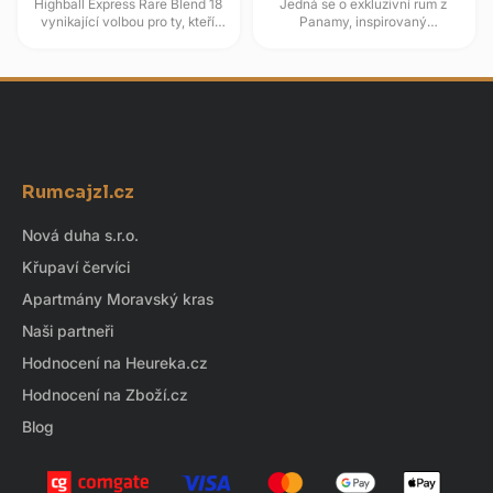
Highball Express Rare Blend 18
Jedná se o exkluzivní rum z
vynikající volbou pro ty, kteří
Panamy, inspirovaný
vyhledávají rum k pomalému
guatemalskou tradicí. Zraje až
popíjení a ocenění hluboké...
23 let v dubových sudech po
bourbonu v...
Z
á
Rumcajzl.cz
p
a
Nová duha s.r.o.
t
Křupaví červíci
í
Apartmány Moravský kras
Naši partneři
Hodnocení na Heureka.cz
Hodnocení na Zboží.cz
Blog