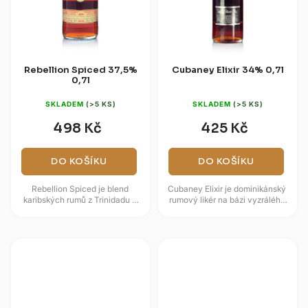
Rebellion Spiced 37,5%
Cubaney Elixir 34% 0,7l
0,7l
SKLADEM
(>5 KS)
SKLADEM
(>5 KS)
498 Kč
425 Kč
DO KOŠÍKU
DO KOŠÍKU
Rebellion Spiced je blend
Cubaney Elixir je dominikánský
karibských rumů z Trinidadu a
rumový likér na bázi vyzrálého
Tobaga, kořeněný výhradně
rumu Cubaney a hroznů Pedro
celým přírodním kořením —...
Ximénez. Nabízí
mahagonovou...