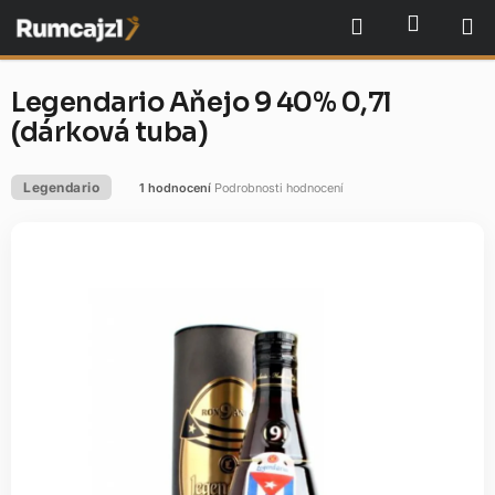
Přejít
NÁKU
Hledat
na
obsah
Legendario Aňejo 9 40% 0,7l
(dárková tuba)
Legendario
1 hodnocení
Podrobnosti hodnocení
Průměrné
hodnocení
produktu
je
5,0
z
5
hvězdiček.