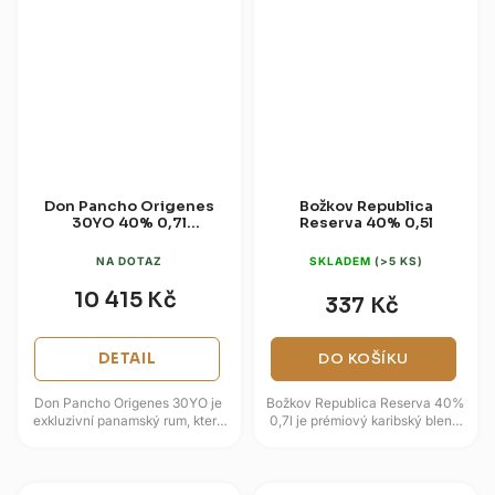
Don Pancho Origenes
Božkov Republica
30YO 40% 0,7l
Reserva 40% 0,5l
(dárková
NA DOTAZ
SKLADEM
(>5 KS)
10 415 Kč
337 Kč
DETAIL
DO KOŠÍKU
Don Pancho Origenes 30YO je
Božkov Republica Reserva 40%
exkluzivní panamský rum, který
0,7l je prémiový karibský blend
představuje životní dílo
tvořený rumy z pěti
legendárního mistra blenderu...
vyhlášených destinací, kterým...