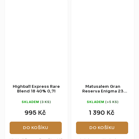
Highball Express Rare
Matusalem Gran
Blend 18 40% 0,7l
Reserva Enigma 23
40% 0,7l (dárková
krabice)
SKLADEM
(3 KS)
SKLADEM
(>5 KS)
995 Kč
1 390 Kč
DO KOŠÍKU
DO KOŠÍKU