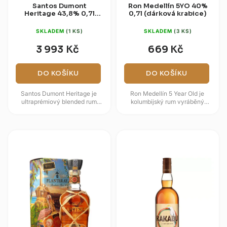
Santos Dumont
Ron Medellín 5YO 40%
Heritage 43,8% 0,7l
0,7l (dárková krabice)
(dárková kazeta)
SKLADEM
(1 KS)
SKLADEM
(3 KS)
3 993 Kč
669 Kč
DO KOŠÍKU
DO KOŠÍKU
Santos Dumont Heritage je
Ron Medellín 5 Year Old je
ultraprémiový blended rum
kolumbijský rum vyráběný
inspirovaný brazilským
destilerií Fábrica de Licores y
průkopníkem letectví Albertem...
Alcoholes de Antioquia (FLA) v...