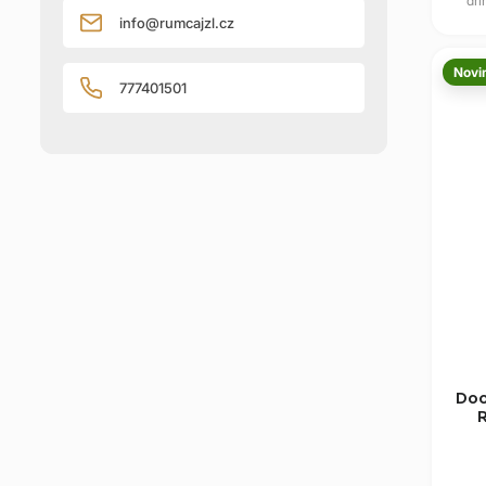
dri
sladký
info
@
rumcajzl.cz
Novi
777401501
Doo
R