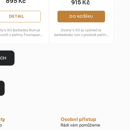
895 Kč
915 Kč
DETAIL
DO KOŠÍKU
rly’s XO Barbados Rum je
Doorly's XO je výjimečný
 rumů z palírny Foursquare,
barbadoský rum z proslulé palírny
zraje nejdříve nejméně šest
Foursquare, který představuje
et v dubových sudech...
mistrovské dílo v míchání...
ÍCH
nty
Osobní přístup
p
Rádi vám pomůžeme