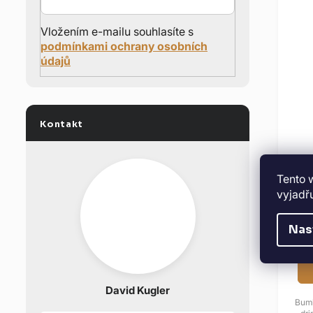
Vložením e-mailu souhlasíte s
podmínkami ochrany osobních
údajů
Kontakt
B
Tento 
0
vyjadřu
Nas
David Kugler
Bumb