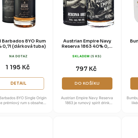
1 Barbados 8YO Rum
Austrian Empire Navy
Bum
 0,7l (dárková tuba)
Reserva 1863 40% 0,7l
(dárková tuba)
NA DOTAZ
SKLADEM
(5 KS)
1 195 Kč
797 Kč
DETAIL
DO KOŠÍKU
Barbados 8YO Single Origin
Austrian Empire Navy Reserva
Bumbu
je prémiový rum s obsahem
1863 je rumový spirit drink
lik
oholu 46 %, pocházející z
inspirovaný námořní tradicí
sladc
alírny na Barbadosu a...
značky Albert Michler a...
se