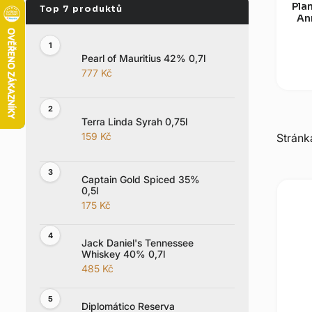
a
Pla
An
n
(
e
Pearl of Mauritius 42% 0,7l
l
777 Kč
Terra Linda Syrah 0,75l
Strán
159 Kč
V
Captain Gold Spiced 35%
0,5l
ý
175 Kč
p
i
Jack Daniel's Tennessee
s
Whiskey 40% 0,7l
p
485 Kč
r
o
Diplomático Reserva