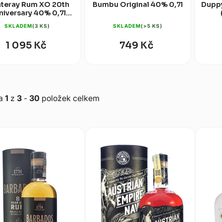
nteray Rum XO 20th
Bumbu Original 40% 0,7l
Duppy
niversary 40% 0,7l
dárková krabice)
SKLADEM
(3 KS)
SKLADEM
(>5 KS)
1 095 Kč
749 Kč
ka
1
z
3
-
30
položek celkem