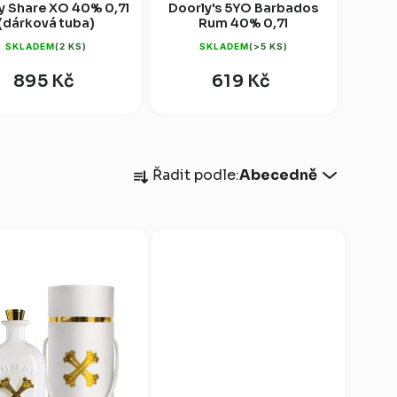
 Share XO 40% 0,7l
Doorly's 5YO Barbados
(dárková tuba)
Rum 40% 0,7l
SKLADEM
(2 KS)
SKLADEM
(>5 KS)
895 Kč
619 Kč
Ř
Řadit podle:
Abecedně
a
z
e
n
í
p
r
o
d
u