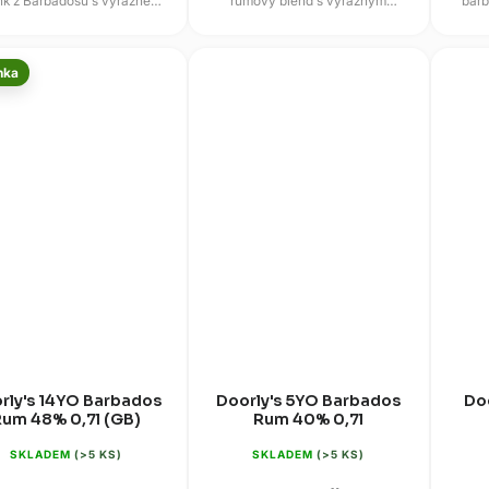
nk z Barbadosu s výrazně
rumový blend s výrazným
barb
m karibským profilem a tóny
vizuálním pojetím a charakterem
p
banánu, vanilky,...
sudů po sherry i bourbonu....
Fou
nka
rly's 14YO Barbados
Doorly's 5YO Barbados
Do
um 48% 0,7l (GB)
Rum 40% 0,7l
SKLADEM
(>5 KS)
SKLADEM
(>5 KS)