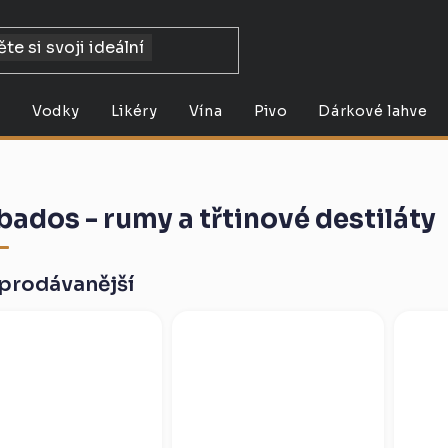
y
Vodky
Likéry
Vína
Pivo
Dárkové lahve
bados - rumy a třtinové destiláty
prodávanější