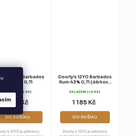
rly's 12YO Barbados
Doorly's 12YO Barbados
bu
Rum 43% 0,7l
Rum 43% 0,7l (dárková
krabice)
SKLADEM
(2 KS)
SKLADEM
(>5 KS)
asím
1 165 Kč
1 185 Kč
DO KOŠÍKU
DO KOŠÍKU
orly's 12YO je prémiový
Doorly's 12YO je prémiový