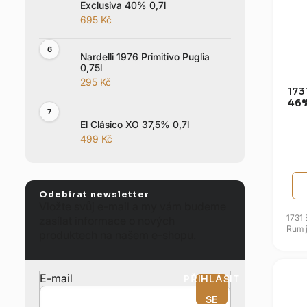
Exclusiva 40% 0,7l
d
695 Kč
u
k
Nardelli 1976 Primitivo Puglia
t
0,75l
ů
295 Kč
173
46%
El Clásico XO 37,5% 0,7l
499 Kč
Odebírat newsletter
Vložte svůj e-mail a my vám budeme
1731 
zasílat informace o nových
Rum 
produktech na našem e-shopu.
alk
p
E-mail
PŘIHLÁSIT
SE