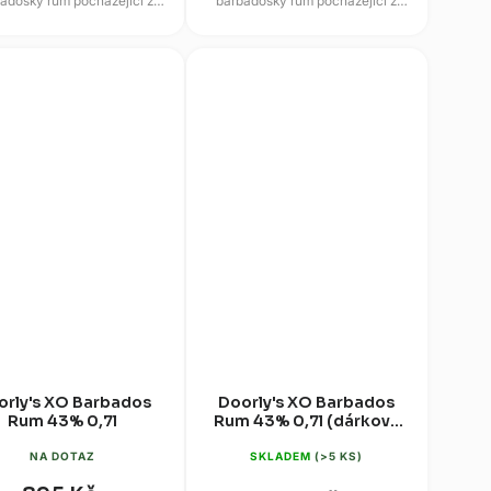
adoský rum pocházející z
barbadoský rum pocházející z
roslulé rodinné palírny
proslulé rodinné palírny
rsquare, která je zárukou
Foursquare, která je zárukou
nejvyšší...
nejvyšší...
orly's XO Barbados
Doorly's XO Barbados
Rum 43% 0,7l
Rum 43% 0,7l (dárková
krabice)
NA DOTAZ
SKLADEM
(>5 KS)