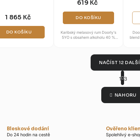
619 Kč
1 865 Kč
DO KOŠÍKU
DO KOŠÍKU
Karibský melasový rum Doorly's
Doo
5YO s obsahem alkoholu 40 %
blend
ztělesňuje tradiční barbadoskou
který 
produkci pod taktovkou...
l
NAČÍST 12 DALŠ
S
t
1
3
O
r
v
á
n
l
NAHORU
k
á
o
d
v
a
á
n
c
í
Bleskové dodání
Ověřeno klie
í
Do 24 hodin na cestě
Spolehlivý e-sho
p