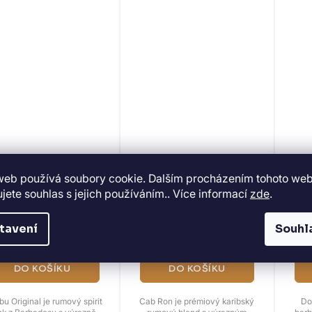
umbu Original 40%
Cab Ron 40% 0,7l
Doo
web používá soubory cookie. Dalším procházením tohoto we
,7l (dárková tuba)
jete souhlas s jejich používáním.. Více informací
zde
.
SKLADEM
(>5 KS)
SKLADEM
(3 KS)
tavení
Souhl
899 Kč
1 499 Kč
DO KOŠÍKU
DO KOŠÍKU
u Original je rumový spirit
Cab Ron je prémiový karibský
Do