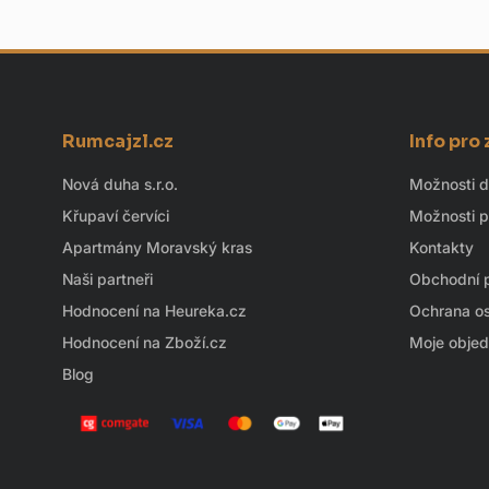
Z
Rumcajzl.cz
Info pro
á
p
Nová duha s.r.o.
Možnosti 
a
Křupaví červíci
Možnosti p
t
Apartmány Moravský kras
Kontakty
í
Naši partneři
Obchodní 
Hodnocení na Heureka.cz
Ochrana os
Hodnocení na Zboží.cz
Moje obje
Blog