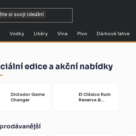
y
Vodky
Likéry
Vína
Pivo
Dárkové lahve
ciální edice a akční nabídky
Dictador Game
El Clásico Rum
Changer
Reserva &
Spiced
prodávanější