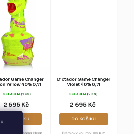
p
r
o
d
u
k
t
ů
tador Game Changer
Dictador Game Changer
on Yellow 40% 0,7l
Violet 40% 0,7l
SKLADEM
(1 KS)
SKLADEM
(2 KS)
2 695 Kč
2 695 Kč
DO KOŠÍKU
DO KOŠÍKU
bu
ador Game Changer Neon
Prémiový kolumbijský rum