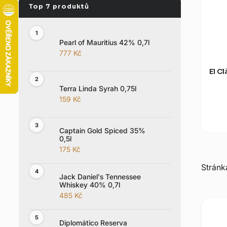
a
n
e
Pearl of Mauritius 42% 0,7l
l
777 Kč
El C
Terra Linda Syrah 0,75l
159 Kč
Captain Gold Spiced 35%
0,5l
175 Kč
Strán
Jack Daniel's Tennessee
Whiskey 40% 0,7l
V
485 Kč
ý
p
Diplomático Reserva