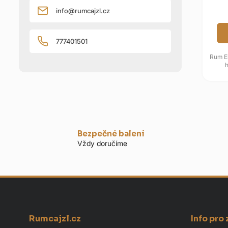
info
@
rumcajzl.cz
777401501
Rum El
prém
Do
Bezpečné balení
Vždy doručíme
Z
Rumcajzl.cz
Info pro
á