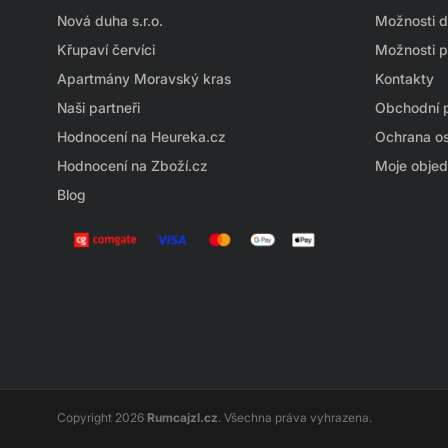
p
Nová duha s.r.o.
Možnosti 
a
Křupaví červíci
Možnosti p
t
Apartmány Moravský kras
Kontakty
í
Naši partneři
Obchodní 
Hodnocení na Heureka.cz
Ochrana os
Hodnocení na Zboží.cz
Moje obje
Blog
Copyright 2026
Rumcajzl.cz
. Všechna práva vyhrazena.