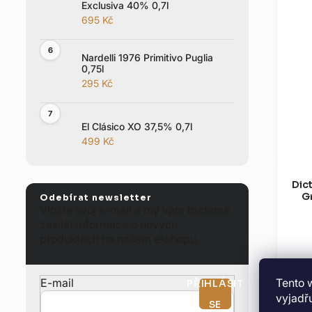
Exclusiva 40% 0,7l
i
695 Kč
s
p
Nardelli 1976 Primitivo Puglia
r
0,75l
o
295 Kč
d
u
El Clásico XO 37,5% 0,7l
k
499 Kč
t
ů
Dic
Gr
Odebírat newsletter
Vložte svůj e-mail a my vám budeme
zasílat informace o nových
produktech na našem e-shopu.
Tento 
E-mail
PŘIHLÁSIT
vyjadřu
SE
Kolu