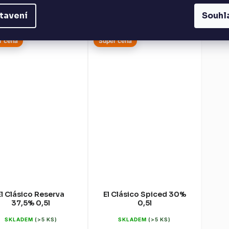
r Grey & Pink přináší na trh
Green je investiční kolumbijský
Yello
tavení
Souhl
ofistikovanou kombinaci
rum, který obohacuje trh o svěží
rum 
tradičního staření a...
pop-artový vzhled od...
po
r cena
Super cena
El Clásico Reserva
El Clásico Spiced 30%
37,5% 0,5l
0,5l
SKLADEM
(>5 KS)
SKLADEM
(>5 KS)