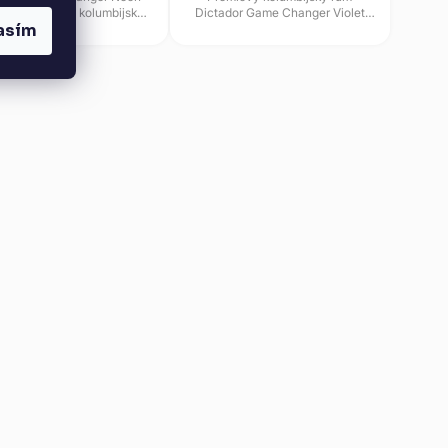
w je prémiový kolumbijský
Dictador Game Changer Violet
asím
z limitované edice, který
přitahuje pozornost svým fialovým
utá pozornost zářivým...
provedením a originální...