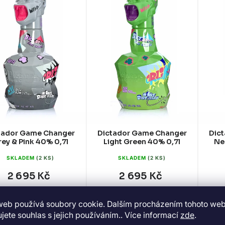
tador Game Changer
Dictador Game Changer
Dic
ey & Pink 40% 0,7l
Light Green 40% 0,7l
Ne
SKLADEM
(2 KS)
SKLADEM
(2 KS)
2 695 Kč
2 695 Kč
DO KOŠÍKU
DO KOŠÍKU
web používá soubory cookie. Dalším procházením tohoto we
jete souhlas s jejich používáním.. Více informací
zde
.
mbijský rum Dictador Game
Dictador Game Changer Light
Dict