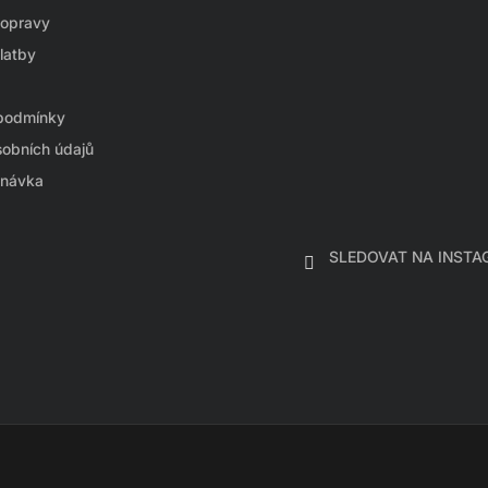
y
dopravy
v
ý
latby
p
i
podmínky
s
u
obních údajů
dnávka
SLEDOVAT NA INST