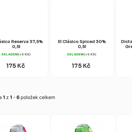
lásico Reserva 37,5%
El Clásico Spiced 30%
Dict
0,5l
0,5l
Gre
SKLADEM
(>5 KS)
SKLADEM
(>5 KS)
175 Kč
175 Kč
ka
1
z
1
-
6
položek celkem