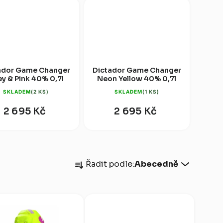
ador Game Changer
Dictador Game Changer
y & Pink 40% 0,7l
Neon Yellow 40% 0,7l
SKLADEM
(2 KS)
SKLADEM
(1 KS)
2 695 Kč
2 695 Kč
Ř
Řadit podle:
Abecedně
a
z
e
n
í