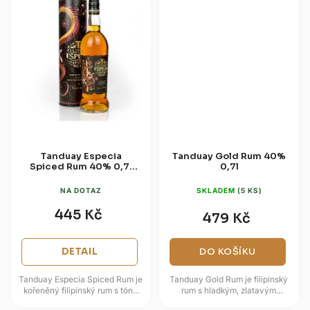
Tanduay Especia
Tanduay Gold Rum 40%
Spiced Rum 40% 0,7l
0,7l
(dárková tuba)
NA DOTAZ
SKLADEM
(5 KS)
445 Kč
479 Kč
DETAIL
DO KOŠÍKU
Tanduay Especia Spiced Rum je
Tanduay Gold Rum je filipínský
kořeněný filipínský rum s tóny
rum s hladkým, zlatavým
skořice, zázvoru, hřebíčku a
profilem a příjemně nasládlým