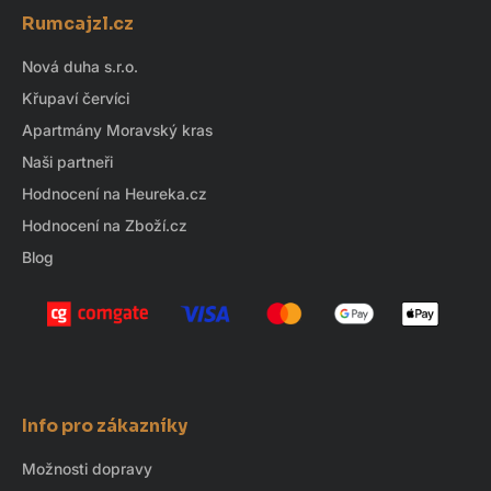
á
c
Rumcajzl.cz
p
í
p
a
Nová duha s.r.o.
r
t
Křupaví červíci
v
í
k
Apartmány Moravský kras
y
Naši partneři
v
Hodnocení na Heureka.cz
ý
Hodnocení na Zboží.cz
p
i
Blog
s
u
Info pro zákazníky
Možnosti dopravy