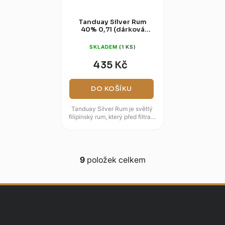
Tanduay Silver Rum
40% 0,7l (dárková
tuba)
SKLADEM
(1 KS)
435 Kč
DO KOŠÍKU
Tanduay Silver Rum je světlý
filipínský rum, který před filtrací
zraje až pět let v sudech po
bourbonu. Nabízí tak...
9
položek celkem
O
v
l
á
d
Z
a