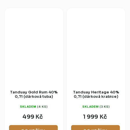
vanilky. Vůně přináší...
charakterem. Blend zraje až 7...
Tanduay Gold Rum 40%
Tanduay Heritage 40%
0,7l (dárková tuba)
0,7l (dárková krabice)
SKLADEM
(4 KS)
SKLADEM
(3 KS)
499 Kč
1 999 Kč