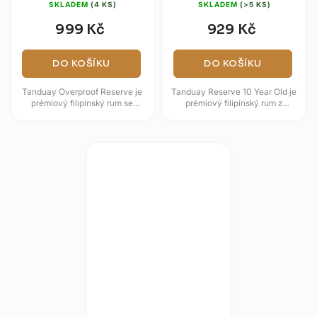
SKLADEM
(4 KS)
SKLADEM
(>5 KS)
999 Kč
929 Kč
DO KOŠÍKU
DO KOŠÍKU
Tanduay Overproof Reserve je
Tanduay Reserve 10 Year Old je
prémiový filipínský rum se
prémiový filipínský rum z
zvýšeným obsahem alkoholu
produkce Tanduay Distillers,
50,5 %, který nabízí ideální...
Inc., jedné z největších...