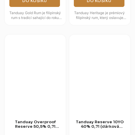
DO KOŠÍKU
DO KOŠÍKU
Tanduay Gold Rum je filipínský
Tanduay Heritage je prémiový
rum s tradicí sahající do roku
filipínský rum, který oslavuje
1854 a charakterem
více než 160 let destilační
formovaným zráním v sudech
tradice značky Tanduay, jež...
po...
Tanduay Overproof
Tanduay Reserve 10YO
Reserve 50,5% 0,7l
40% 0,7l (dárková
(dárková tuba)
tuba)