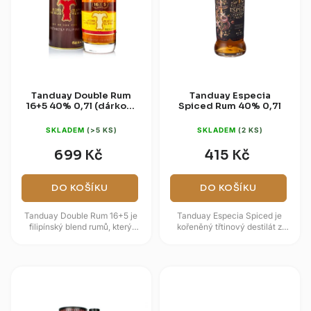
r
d
o
u
d
k
u
t
k
ů
t
Tanduay Double Rum
Tanduay Especia
16+5 40% 0,7l (dárková
Spiced Rum 40% 0,7l
ů
tuba)
SKLADEM
(>5 KS)
SKLADEM
(2 KS)
699 Kč
415 Kč
DO KOŠÍKU
DO KOŠÍKU
Tanduay Double Rum 16+5 je
Tanduay Especia Spiced je
filipínský blend rumů, který
kořeněný třtinový destilát z
propojuje šestnáctileté a
Filipín, postavený na blendech
pětileté složky zrající v sudech
zrajících až sedm let v sudech...
po...