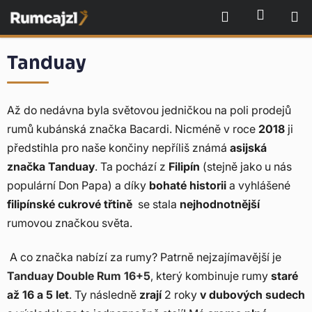
Přejít
NÁKU
Hledat
na
obsah
Tanduay
Až do nedávna byla světovou jedničkou na poli prodejů
rumů kubánská značka Bacardi. Nicméně v roce
2018
ji
předstihla pro naše končiny nepříliš známá
asijská
značka Tanduay
. Ta pochází z
Filipín
(stejně jako u nás
populární Don Papa) a díky
bohaté historii
a vyhlášené
filipínské cukrové třtině
se stala
nejhodnotnější
rumovou značkou světa.
A co značka nabízí za rumy? Patrně nejzajímavější je
Tanduay Double Rum 16+5
,
který kombinuje rumy
staré
až 16 a 5 let
. Ty následně
zrají
2 roky
v dubových sudech