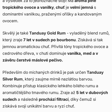
a výsledek za to jednoznačně stojí! Má
aroma plné
tropického ovoce a vanilky
,
chuť
je
velmi jemná
s
dominantní vanilkou, praženými oříšky a kandovaným
ovocem.
Skvělý je také
Tanduay Gold Rum
- vyladěný blend rumů,
který zraje
7 let v sudech po bourbonu
. Získává si tak
jemnou aromatickou chuť. Přivítá tóny tropického ovoce a
cedrového dřeva, v chuti dominuje
vanilka, med a v
závěru čerstvé máslové pečivo.
Především do míchaných drinků je pak určen
Tanduay
Silver Rum
, který zaujme mírně nazlátlou barvou.
Kombinuje přístup klasického lehkého bílého rumu a
aromatičtějšího tmavého rumu. Zraje až
5 let v dubových
sudech
a následně
prochází filtrací
, díky čemuž si
získává svoji unikátní barvu a ryzí chuť.