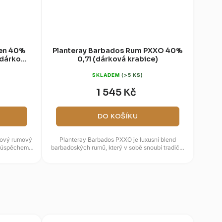
gen 40%
Planteray Barbados Rum PXXO 40%
(dárková
0,7l (dárková krabice)
SKLADEM
(>5 KS)
1 545 Kč
DO KOŠÍKU
iový rumový
Planteray Barbados PXXO je luxusní blend
m úspěchem
barbadoských rumů, který v sobě snoubí tradiční
...
řemeslnou výrobu a...