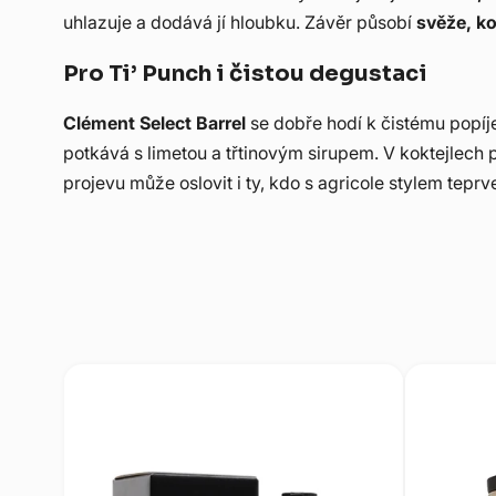
uhlazuje a dodává jí hloubku. Závěr působí
svěže, ko
Pro Ti’ Punch i čistou degustaci
Clément Select Barrel
se dobře hodí k čistému popíje
potkává s limetou a třtinovým sirupem. V koktejlech 
projevu může oslovit i ty, kdo s agricole stylem tepr