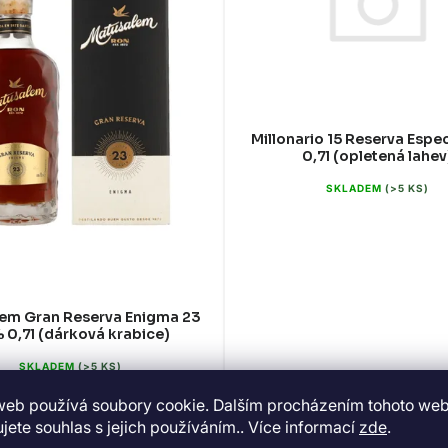
Millonario 15 Reserva Espe
0,7l (opletená lahev
SKLADEM
(>5 KS)
em Gran Reserva Enigma 23
 0,7l (dárková krabice)
SKLADEM
(>5 KS)
web používá soubory cookie. Dalším procházením tohoto we
1 390 Kč
jete souhlas s jejich používáním.. Více informací
zde
.