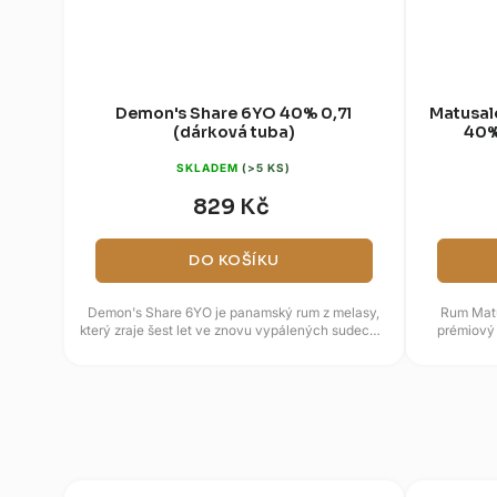
Demon's Share 6YO 40% 0,7l
Matusal
(dárková tuba)
40%
SKLADEM
(>5 KS)
829 Kč
DO KOŠÍKU
Demon's Share 6YO je panamský rum z melasy,
Rum Matu
který zraje šest let ve znovu vypálených sudech z
prémiový 
amerického dubu....
bo