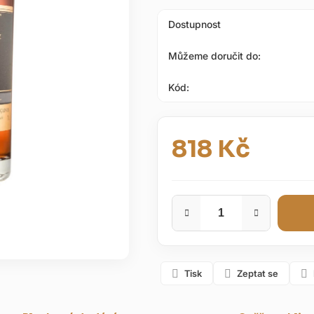
hvězdiček.
Dostupnost
Můžeme doručit do:
Kód:
818 Kč
Měrná cena:
Tisk
Zeptat se