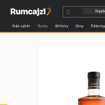
Přejít
na
obsah
Náš výběr
Rumy
Whisky
Giny
Pálenk