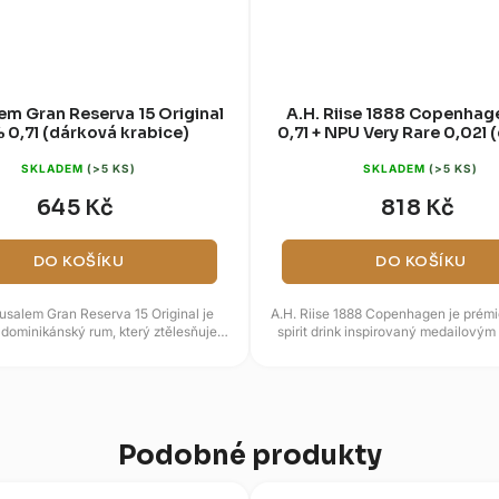
em Gran Reserva 15 Original
A.H. Riise 1888 Copenha
 0,7l (dárková krabice)
0,7l + NPU Very Rare 0,02l 
krabice)
SKLADEM
(>5 KS)
SKLADEM
(>5 KS)
645 Kč
818 Kč
DO KOŠÍKU
DO KOŠÍKU
salem Gran Reserva 15 Original je
A.H. Riise 1888 Copenhagen je prém
dominikánský rum, který ztělesňuje
spirit drink inspirovaný medailový
hatou historii a řemeslnou...
značky na výstavě v Kodani
Podobné produkty