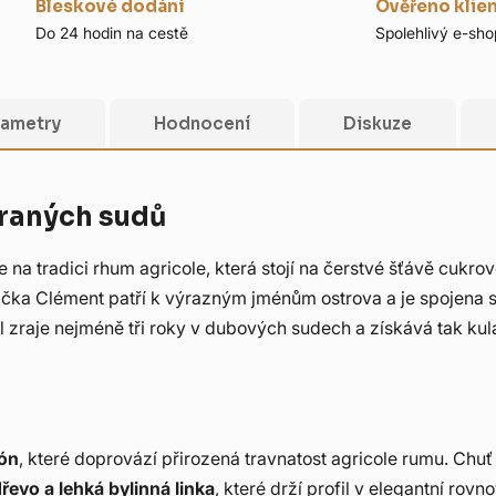
Bleskové dodání
Ověřeno klie
Do 24 hodin na cestě
Spolehlivý e-sho
rametry
Hodnocení
Diskuze
braných sudů
na tradici rhum agricole, která stojí na čerstvé šťávě cukrov
čka Clément patří k výrazným jménům ostrova a je spojena 
rel zraje nejméně tři roky v dubových sudech a získává tak kul
tón
, které doprovází přirozená travnatost agricole rumu. Chuť
řevo a lehká bylinná linka
, které drží profil v elegantní rovno