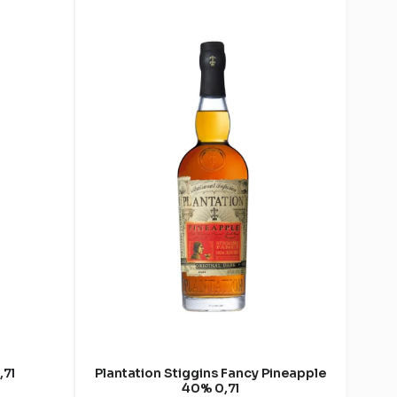
,7l
Plantation Stiggins Fancy Pineapple
40% 0,7l