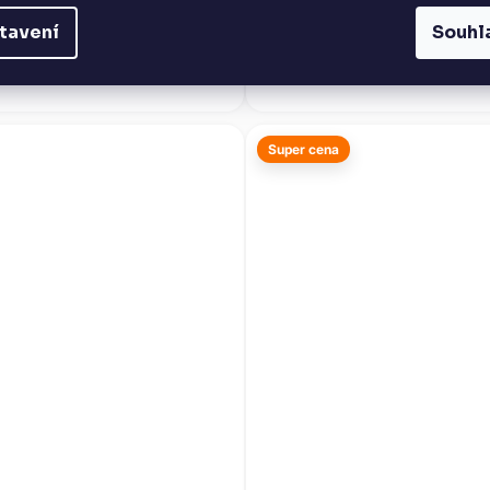
1 365 Kč
DO KOŠÍKU
tavení
Souhl
DO KOŠÍKU
exkluzivní rum z Panamy, inspirovaný
u tradicí. Zraje až 23 let v dubových
sudech po bourbonu v...
Super cena