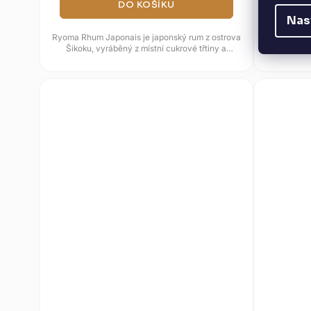
DO KOŠÍKU
Nas
Ryoma Rhum Japonais je japonský rum z ostrova
Jedná se o 
Šikoku, vyráběný z místní cukrové třtiny a
guatemalsko
spojený s palírnou Kikusui....