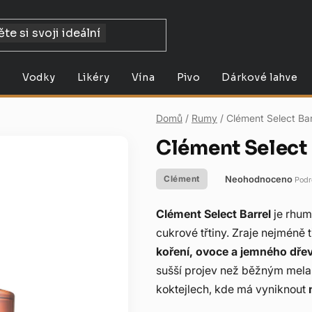
y
Vodky
Likéry
Vína
Pivo
Dárkové lahve
Domů
/
Rumy
/
Clément Select Bar
Clément Select 
Neohodnoceno
Clément
Podr
Průměrné
hodnocení
Clément Select Barrel
je rhum
produktu
cukrové třtiny. Zraje nejméně 
je
koření, ovoce a jemného dře
0,0
sušší projev než běžným melas
z
koktejlech, kde má vyniknout
5