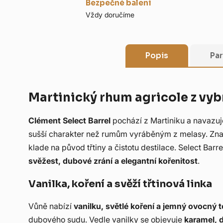
Bezpečné balení
Vždy doručíme
Popis
Pa
Martinický rhum agricole z vy
Clément Select Barrel
pochází z Martiniku a navazuje 
sušší charakter než rumům vyráběným z melasy. Zna
klade na původ třtiny a čistotu destilace. Select Bar
svěžest, dubové zrání a elegantní kořenitost
.
Vanilka, koření a svěží třtinová linka
Vůně nabízí
vanilku, světlé koření a jemný ovocný 
dubového sudu. Vedle vanilky se objevuje
karamel, d