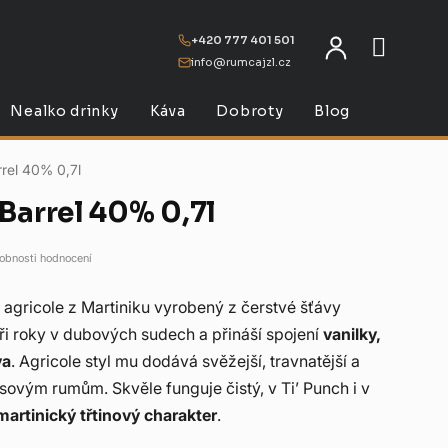
+420 777 401 501
info@rumcajzl.cz
NÁKU
Nealko drinky
Káva
Dobroty
Blog
rel 40% 0,7l
Barrel 40% 0,7l
obnosti hodnocení
 agricole z Martiniku vyrobený z čerstvé šťávy
tři roky v dubových sudech a přináší spojení
vanilky,
va
. Agricole styl mu dodává svěžejší, travnatější a
ovým rumům. Skvěle funguje čistý, v Ti’ Punch i v
martinický třtinový charakter
.