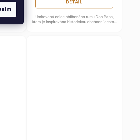
DETAIL
asím
Limitovaná edice oblíbeného rumu Don Papa,
která je inspirována historickou obchodní cestou
Manila-Acapulco z 18....