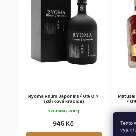
Ryoma Rhum Japonais 40% 0,7l
Matusal
(dárková krabice)
40%
SKLADEM
(>5 KS)
Tento 
945 Kč
vyjadřu