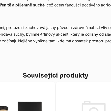
řenitě a příjemně suchě
, což ocení fanoušci poctivého agric
ní, protože si zachovává jasný původ a zároveň nabízí vliv su
přidává suchý, bylinně-třtinový akcent, který je odlišný od
ve začínají. Nejlépe vynikne tam, kde má dostatek prostoru pro
Související produkty