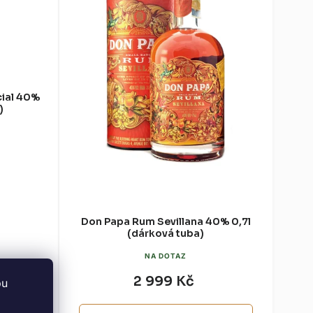
cial 40%
)
Don Papa Rum Sevillana 40% 0,7l
(dárková tuba)
NA DOTAZ
2 999 Kč
bu