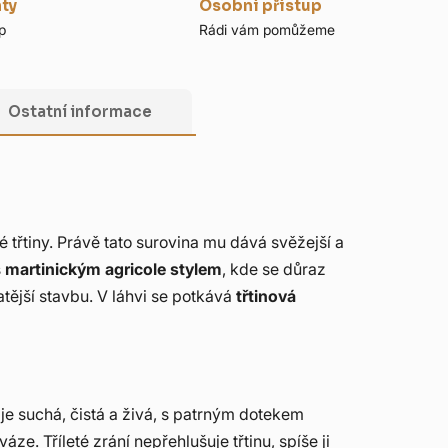
nty
Osobní přístup
p
Rádi vám pomůžeme
Ostatní informace
é třtiny. Právě tato surovina mu dává svěžejší a
s
martinickým agricole stylem
, kde se důraz
atější stavbu. V láhvi se potkává
třtinová
 je suchá, čistá a živá, s patrným dotekem
váze. Tříleté zrání nepřehlušuje třtinu, spíše ji