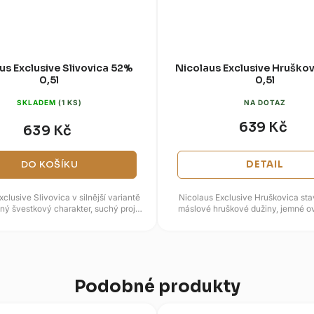
us Exclusive Slivovica 52%
Nicolaus Exclusive Hruško
0,5l
0,5l
SKLADEM
(1 KS)
NA DOTAZ
639 Kč
639 Kč
DO KOŠÍKU
DETAIL
clusive Slivovica v silnější variantě
Nicolaus Exclusive Hruškovica sta
zný švestkový charakter, suchý projev
máslové hruškové dužiny, jemné o
a hřejivější závěr....
lehkém citrusovém nádechu.
Podobné produkty