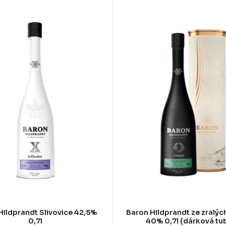
Hildprandt Slivovice 42,5%
Baron Hildprandt ze zralýc
0,7l
40% 0,7l (dárková tu