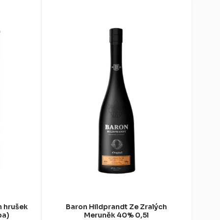
h hrušek
Baron Hildprandt Ze Zralých
ba)
Meruněk 40% 0,5l