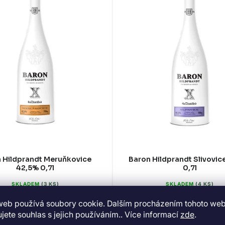
 Hildprandt Meruňkovice
Baron Hildprandt Slivovic
42,5% 0,7l
0,7l
SKLADEM
(3 KS)
SKLADEM
(4 KS)
777 Kč
725 Kč
web používá soubory cookie. Dalším procházením tohoto we
jete souhlas s jejich používáním.. Více informací
zde
.