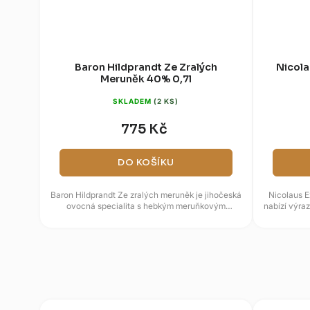
Baron Hildprandt Ze Zralých
Nicola
Meruněk 40% 0,7l
SKLADEM
(2 KS)
775 Kč
DO KOŠÍKU
Baron Hildprandt Ze zralých meruněk je jihočeská
Nicolaus Ex
ovocná specialita s hebkým meruňkovým
nabízí výra
projevem. Receptura spojuje...