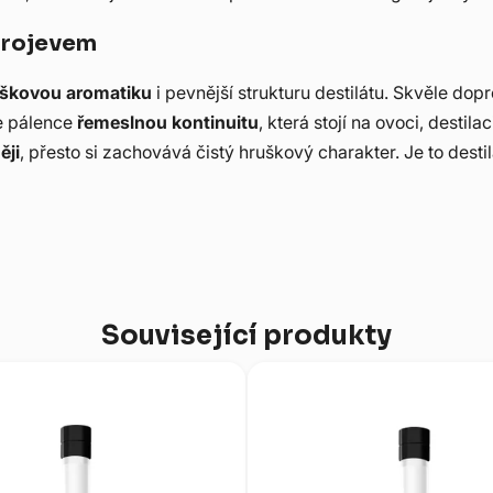
 projevem
škovou aromatiku
i pevnější strukturu destilátu. Skvěle dop
je pálence
řemeslnou kontinuitu
, která stojí na ovoci, destil
ěji
, přesto si zachovává čistý hruškový charakter. Je to destil
Související produkty