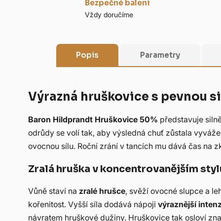
Bezpečné balení
Vždy doručíme
Popis
Parametry
Výrazná hruškovice s pevnou s
Baron Hildprandt Hruškovice 50%
představuje silně
odrůdy se volí tak, aby výsledná chuť zůstala vyváž
ovocnou sílu. Roční zrání v tancích mu dává čas na 
Zralá hruška v koncentrovanějším styl
Vůně staví na
zralé hrušce
, svěží ovocné slupce a l
kořenitost. Vyšší síla dodává nápoji
výraznější intenz
návratem hruškové dužiny. Hruškovice tak osloví znal