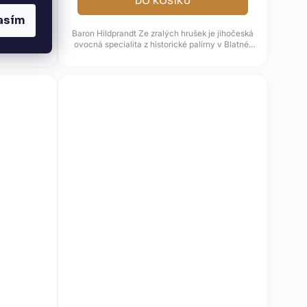
DO KOŠÍKU
asím
 jihočeská
Baron Hildprandt Ze zralých hrušek je jihočeská
h švestek.
ovocná specialita z historické palírny v Blatné.
.
Spojuje rok stařený...