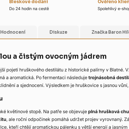
Bleskové dodání
Ověřeno klie
Do 24 hodin na cestě
Spolehlivý e-sho
Hodnocení
Diskuze
Značka
Baron Hi
ilou a čistým ovocným jádrem
jší pojetí hruškového destilátu z historické palírny v Blatné. 
ená a aromatická. Po fermentaci následuje
trojnásobná desti
zklidnění a sjednocení. Výsledkem je hruškovice s jasnou vůn
u
ehké květinové stopě. Na patře se objevuje
plná hrušková chu
itu
, ale roční odpočinek pomáhá udržet projev vyrovnaný. Závě
ce, kteří chtějí aromatickou pálenku s větší energií a jasný