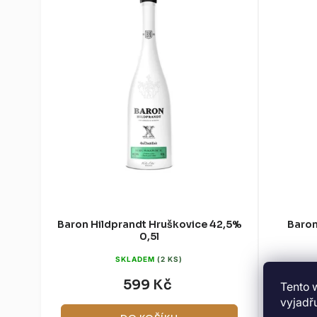
Baron Hildprandt Hruškovice 42,5%
Baron
0,5l
SKLADEM
(2 KS)
599 Kč
Tento 
vyjadřu