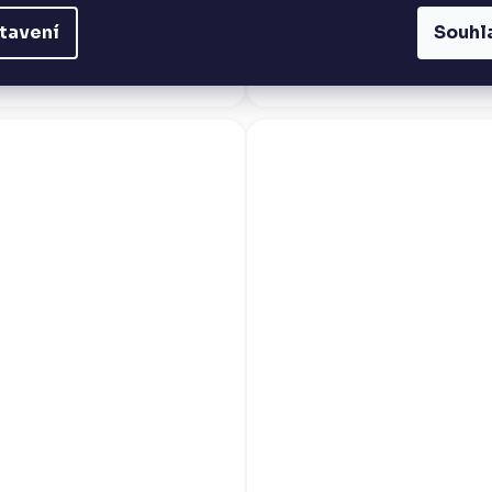
DO KOŠÍKU
DO KOŠÍKU
tavení
Souhl
ldprandt Meruňkovice je jihočeská
Baron Hildprandt Slivovice je čistá
pálenka s výraznou vůní zralých
ovocná pálenka z pečlivě vybranýc
něk. Čtyřnásobná destilace...
Čtyřnásobná destilace v..