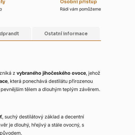
nty
Osobní přístup
p
Rádi vám pomůžeme
ldprandt
Ostatní informace
Vzniká z
vybraného jihočeského ovoce
, jehož
lace
, která ponechává destilátu přirozenou
í, pevnějším tělem a dlouhým teplým závěrem.
ť
, suchý destilátový základ a decentní
r je dlouhý, hřejivý a stále ovocný, s
m původem.