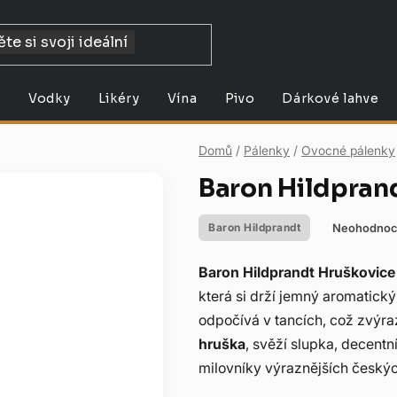
y
Vodky
Likéry
Vína
Pivo
Dárkové lahve
Domů
/
Pálenky
/
Ovocné pálenky
Baron Hildpran
Neohodnoc
Baron Hildprandt
Průměrné
hodnocení
Baron Hildprandt Hruškovic
produktu
která si drží jemný aromatický 
je
odpočívá v tancích, což zvýr
0,0
hruška
, svěží slupka, decentn
z
milovníky výraznějších český
5