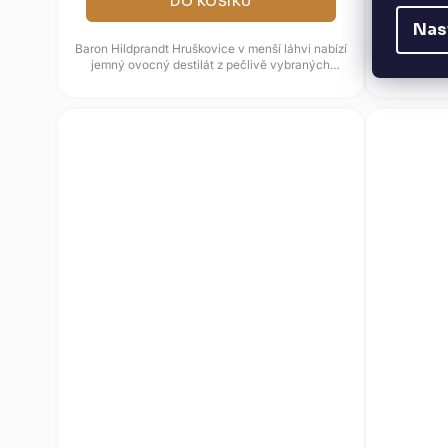
DO KOŠÍKU
Nas
Baron Hildprandt Hruškovice v menší láhvi nabízí
Baron Hi
jemný ovocný destilát z pečlivě vybraných
ovocná 
hrušek. Čtyřnásobná...
meru