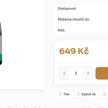
hvězdiček.
Dostupnost
Můžeme doručit do:
Kód:
649 Kč
Měrná cena:
Tisk
Zeptat se