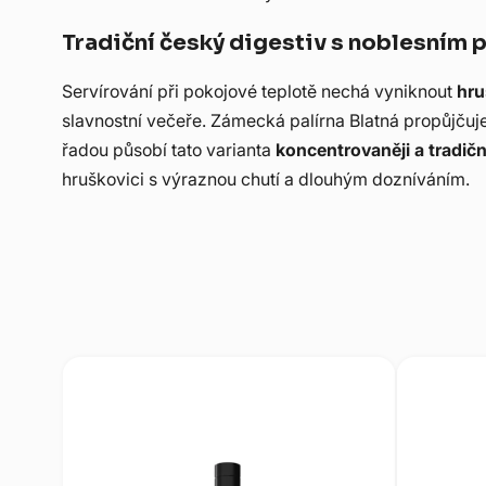
Tradiční český digestiv s noblesním
Servírování při pokojové teplotě nechá vyniknout
hru
slavnostní večeře. Zámecká palírna Blatná propůjču
řadou působí tato varianta
koncentrovaněji a tradičn
hruškovici s výraznou chutí a dlouhým dozníváním.