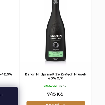
e 42,5%
Baron Hildprandt Ze Zralých Hrušek
40% 0,7l
SKLADEM
(>5 KS)
745 Kč
bu