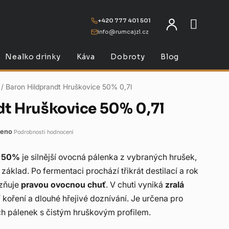
+420 777 401 501
info@rumcajzl.cz
NÁKU
Nealko drinky
Káva
Dobroty
Blog
/
Baron Hildprandt Hruškovice 50% 0,7l
dt Hruškovice 50% 0,7l
eno
Podrobnosti hodnocení
e 50%
je silnější ovocná pálenka z vybraných hrušek,
základ. Po fermentaci prochází třikrát destilací a rok
azňuje
pravou ovocnou chuť
. V chuti vyniká
zralá
í koření a dlouhé hřejivé doznívání. Je určena pro
ch pálenek s čistým hruškovým profilem.