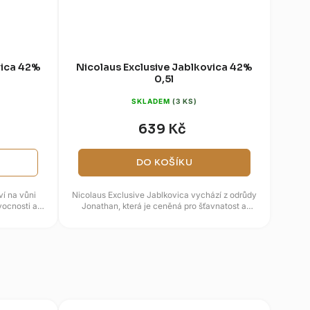
vica 42%
Nicolaus Exclusive Jablkovica 42%
0,5l
SKLADEM
(3 KS)
639 Kč
DO KOŠÍKU
ví na vůni
Nicolaus Exclusive Jablkovica vychází z odrůdy
vocnosti a
Jonathan, která je ceněná pro šťavnatost a
...
výraznou chuť. Vůně je...