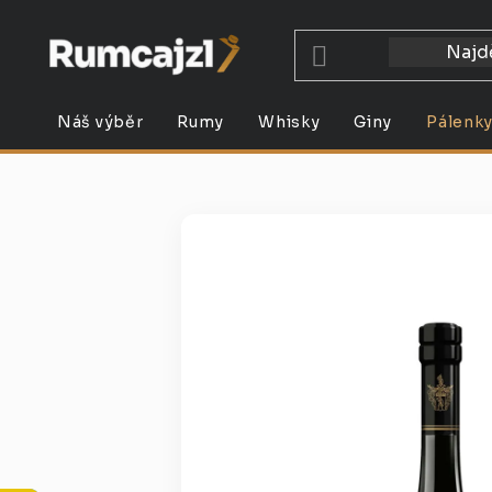
Přejít
na
obsah
Náš výběr
Rumy
Whisky
Giny
Pálenk