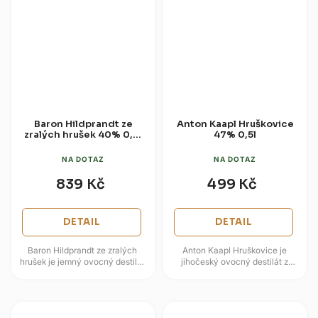
Baron Hildprandt ze
Anton Kaapl Hruškovice
zralých hrušek 40% 0,7l
47% 0,5l
(dárková tuba)
NA DOTAZ
NA DOTAZ
839 Kč
499 Kč
DETAIL
DETAIL
Baron Hildprandt ze zralých
Anton Kaapl Hruškovice je
hrušek je jemný ovocný destilát
jihočeský ovocný destilát z
ze Zámecké palírny Blatná,
Lihovaru Anton Kaapl,
postavený na čistém projevu...
postavený na zralých hruškách
a čistém...