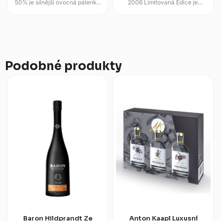
50% je silnější ovocná pálenka
2006 Limitovaná Edice je
z vybraných hrušek, která si drží
dlouho stařená česká slivovice
jemný aromatický základ....
z jihočeské tradice zámecké...
Podobné produkty
Baron Hildprandt Ze
Anton Kaapl Luxusní