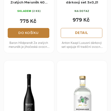
Zralých Meruněk 40%
dárkový set 3x0,2l
0,7l
SKLADEM
(2 KS)
NA DOTAZ
979 Kč
775 Kč
DO KOŠÍKU
DETAIL
Baron Hildprandt Ze zralých
Anton Kaapl Luxusní dárkový
meruněk je jihočeská ovocná
set spojuje tři tradiční ovocné
specialita s hebkým
pálenky v reprezentativním
meruňkovým projevem.
balení. V sadě najdete...
Receptura spojuje...