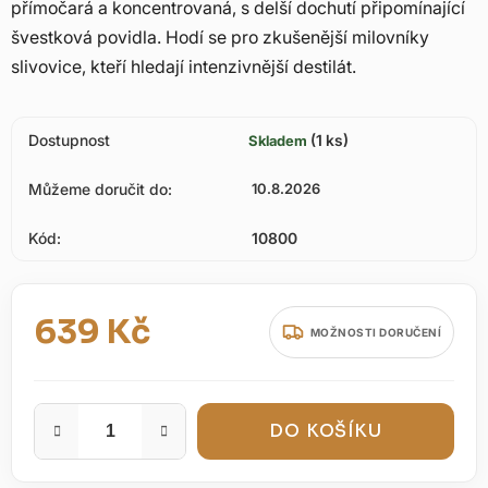
přímočará a koncentrovaná, s delší dochutí připomínající
švestková povidla. Hodí se pro zkušenější milovníky
slivovice, kteří hledají intenzivnější destilát.
Dostupnost
(1 ks)
Skladem
Můžeme doručit do:
10.8.2026
Kód:
10800
639 Kč
MOŽNOSTI DORUČENÍ
Měrná cena:
DO KOŠÍKU