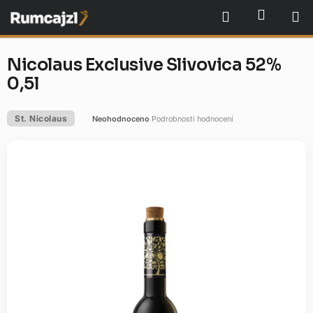
Přejít
NÁKU
Hledat
na
obsah
Nicolaus Exclusive Slivovica 52%
0,5l
St. Nicolaus
Neohodnoceno
Podrobnosti hodnocení
Průměrné
hodnocení
produktu
je
0,0
z
5
hvězdiček.