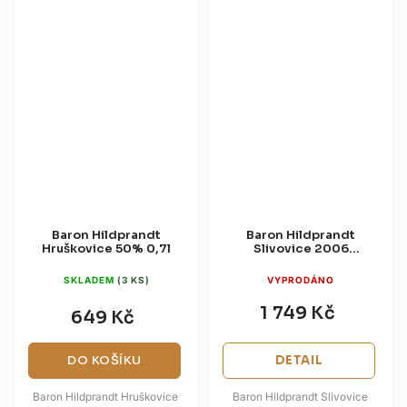
Baron Hildprandt
Baron Hildprandt
Hruškovice 50% 0,7l
Slivovice 2006
Limitovaná Edice 50%
0,7l (dárková krabice)
SKLADEM
(3 KS)
VYPRODÁNO
1 749 Kč
649 Kč
DO KOŠÍKU
DETAIL
Baron Hildprandt Hruškovice
Baron Hildprandt Slivovice