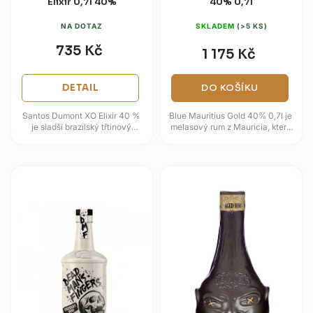
Elixir 0,7l 40%
40% 0,7l
NA DOTAZ
SKLADEM
(>5 KS)
735 Kč
1 175 Kč
DETAIL
DO KOŠÍKU
Santos Dumont XO Elixir 40 %
Blue Mauritius Gold 40% 0,7l je
je sladší brazilský třtinový
melasový rum z Mauricia, který
destilát s hladkým profilem a
spojuje tropický původ, zrání ve
výrazným dezertním...
francouzském dubu a...