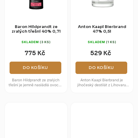
Baron Hildprandt ze
Anton Kaapl Bierbrand
zralých třešní 40% 0,7l
47% 0,5l
SKLADEM
(3 KS)
SKLADEM
(1 KS)
775 Kč
529 Kč
DO KOŠÍKU
DO KOŠÍKU
Baron Hildprandt ze zralých
Anton Kaapl Bierbrand je
třešní je jemně nasládlá ovocná
jihočeský destilát z Lihovaru
specialita z jižních Čech,
Anton Kaapl, postavený na pivní
postavená na čistém projevu...
mladině a čistém řemeslném...