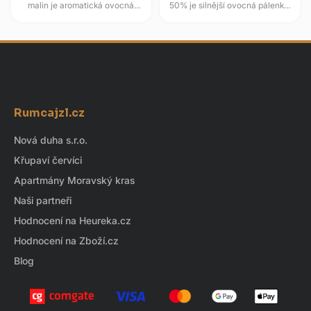
malin je aromatická ovocná
50% je silnější ovocná pálenka
specialita z jižních Čech s
z vybraných hrušek, která si drží
výraznou malinovou linkou....
jemný aromatický základ....
Z
á
Rumcajzl.cz
p
a
Nová duha s.r.o.
t
Křupaví červíci
í
Apartmány Moravský kras
Naši partneři
Hodnocení na Heureka.cz
Hodnocení na Zboží.cz
Blog