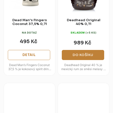
Dead Man's Fingers
Deadhead Original
Coconut 37,5% 0,7l
40% 0,7l
NA DOTAZ
SKLADEM
(>5 KS)
495 Kč
989 Kč
DETAIL
DO KOŠÍKU
Dead Man’s Fingers Coconut
Deadhead Original 40 % je
37,5 % je kokosový spirit drink
mexický rum ze směsi melasy a
na bázi karibského rumu, který
šťávy z cukrové třtiny, který
kombinuje tropickou...
zraje šest let a zaujme...