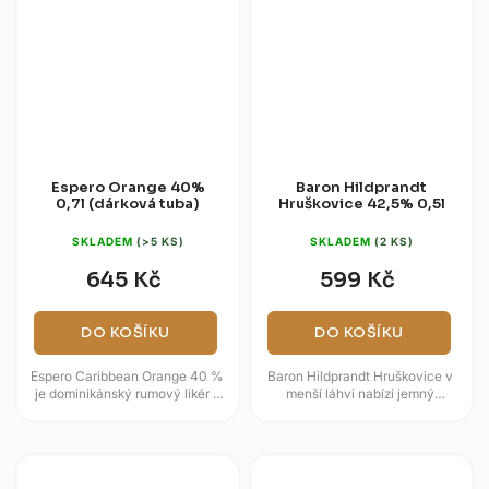
Espero Orange 40%
Baron Hildprandt
0,7l (dárková tuba)
Hruškovice 42,5% 0,5l
SKLADEM
(>5 KS)
SKLADEM
(2 KS)
645 Kč
599 Kč
DO KOŠÍKU
DO KOŠÍKU
Espero Caribbean Orange 40 %
Baron Hildprandt Hruškovice v
je dominikánský rumový likér s
menší láhvi nabízí jemný
macerovanou pomerančovou
ovocný destilát z pečlivě
kůrou a základem z vyzrálých...
vybraných hrušek.
Čtyřnásobná...