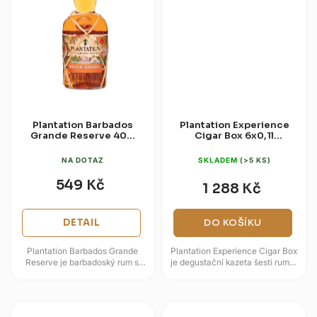
Plantation Barbados
Plantation Experience
Grande Reserve 40%
Cigar Box 6x0,1l
0,7l
(dárková kazeta)
NA DOTAZ
SKLADEM
(>5 KS)
549 Kč
1 288 Kč
DETAIL
DO KOŠÍKU
Plantation Barbados Grande
Plantation Experience Cigar Box
Reserve je barbadoský rum s
je degustační kazeta šesti rumů,
dvojím zráním, nejprve v
která představuje různé styly
Karibiku a následně ve Francii....
značky Plantation v...