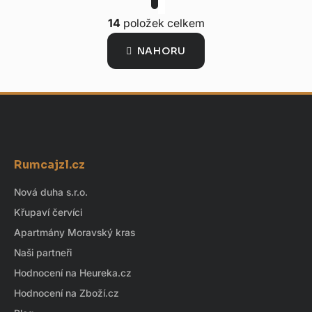
r
O
á
14
položek celkem
v
n
l
k
NAHORU
o
á
v
d
á
a
n
í
c
í
p
Z
r
á
v
Rumcajzl.cz
p
k
a
Nová duha s.r.o.
y
t
v
Křupaví červíci
ý
í
Apartmány Moravský kras
p
Naši partneři
i
s
Hodnocení na Heureka.cz
u
Hodnocení na Zboží.cz