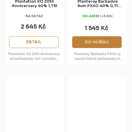
Plantation XO 20th
Planteray Barbados
Anniversary 40% 1,75l
Rum PXXO 40% 0,7l
(dárková krabice)
NA DOTAZ
SKLADEM
(>5 KS)
2 645 Kč
1 545 Kč
DETAIL
DO KOŠÍKU
Plantation XO 20th Anniversary
Planteray Barbados PXXO je
je barbadoský rum vytvořený
luxusní blend barbadoských
jako pocta dvaceti letům práce
rumů, který v sobě snoubí
Alexandra Gabriela u značky...
tradiční řemeslnou výrobu a...