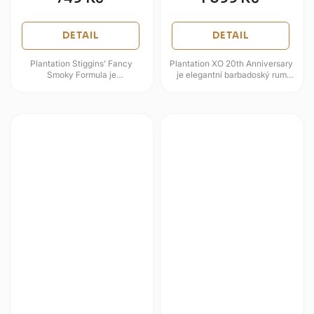
DETAIL
DETAIL
Plantation Stiggins’ Fancy
Plantation XO 20th Anniversary
Smoky Formula je
je elegantní barbadoský rum
aromatizovaný třtinový destilát
vytvořený jako pocta dlouholeté
inspirovaný ananasovým stylem
práci Alexandra Gabriela...
z...