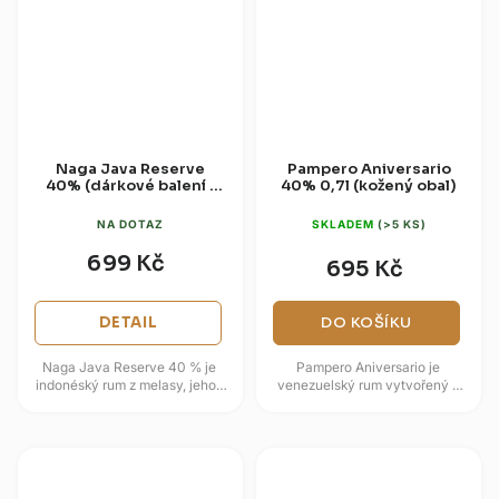
Naga Java Reserve
Pampero Aniversario
40% (dárkové balení 1
40% 0,7l (kožený obal)
sklenice)
NA DOTAZ
SKLADEM
(>5 KS)
699 Kč
695 Kč
DETAIL
DO KOŠÍKU
Naga Java Reserve 40 % je
Pampero Aniversario je
indonéský rum z melasy, jehož
venezuelský rum vytvořený k
výroba využívá kvasinky z
výročí založení značky Pampero
javánské červené rýže a
a dodávaný v typickém
kombinaci...
koženém...