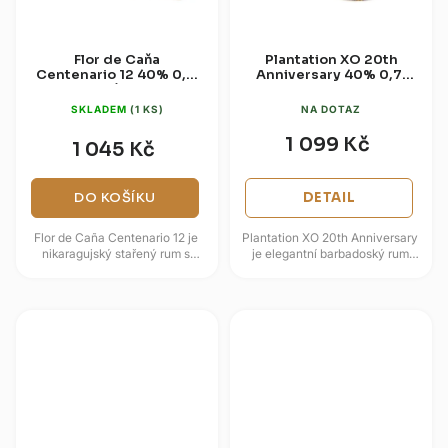
Flor de Caňa
Plantation XO 20th
Centenario 12 40% 0,7l
Anniversary 40% 0,7l
(dárkové balení 2
(dárková krabice)
sklenice)
SKLADEM
(1 KS)
NA DOTAZ
1 099 Kč
1 045 Kč
DO KOŠÍKU
DETAIL
Flor de Caña Centenario 12 je
Plantation XO 20th Anniversary
nikaragujský stařený rum s
je elegantní barbadoský rum
hladkým profilem, který vzniká
vytvořený jako pocta dlouholeté
přirozeným zráním v dubových...
práci Alexandra Gabriela...