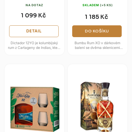
NA DOTAZ
SKLADEM
(>5 KS)
1 099 Kč
1 185 Kč
DETAIL
DO KOŠÍKU
Dictador 12YO je kolumbijský
Bumbu Rum XO v dárkovém
rum z Cartageny de Indias, který
balení se dvěma sklenicemi
vzniká pod vedením rodiny
spojuje panamský rum s
Parra a master blendera...
praktickým setem připraveným k
předání. Rum...