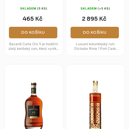
43% 0,7l
SKLADEM
(5 KS)
SKLADEM
(>5 KS)
465 Kč
2 895 Kč
DO KOŠÍKU
DO KOŠÍKU
Bacardi Carta Oro 1l je tradiční
Luxusní kolumbijský rum
zlatý karibský rum, který vyniká
Dictador Rima 1 Port Cask
svou jemností a vyváženou
Vintage 2000 je limitovaná
chutí. Destilát zraje v...
ročníková edice zrozená z
panenského...