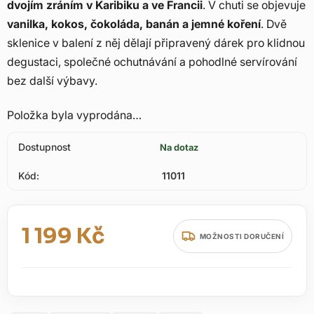
dvojím zráním v Karibiku a ve Francii
. V chuti se objevuje
vanilka, kokos, čokoláda, banán a jemné koření
. Dvě
sklenice v balení z něj dělají připravený dárek pro klidnou
degustaci, společné ochutnávání a pohodlné servírování
bez další výbavy.
Položka byla vyprodána…
Dostupnost
Na dotaz
Kód:
11011
1 199 Kč
MOŽNOSTI DORUČENÍ
Měrná cena: