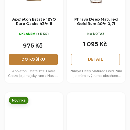
Appleton Estate 12YO
Phraya Deep Matured
Rare Casks 43% 1l
Gold Rum 40% 0,7l
SKLADEM
(>5 KS)
NA DOTAZ
1 095 Kč
975 Kč
DO KOŠÍKU
DETAIL
Appleton Estate 12YO Rare
Phraya Deep Matured Gold Rum
Casks je jamajský rum z Nassau
je prémiový rum s obsahem
Valley, jehož blend tvoří rumy
alkoholu 40 %, vyráběný v
stařené nejméně 12 let. Ve...
thajské provincii Nakhon
Pathom...
Novinka