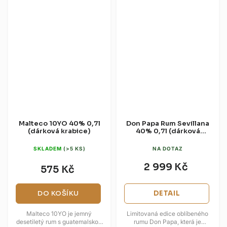
Malteco 10YO 40% 0,7l
Don Papa Rum Sevillana
(dárková krabice)
40% 0,7l (dárková
tuba)
SKLADEM
(>5 KS)
NA DOTAZ
2 999 Kč
575 Kč
DO KOŠÍKU
DETAIL
Malteco 10YO je jemný
Limitovaná edice oblíbeného
desetiletý rum s guatemalskou
rumu Don Papa, která je