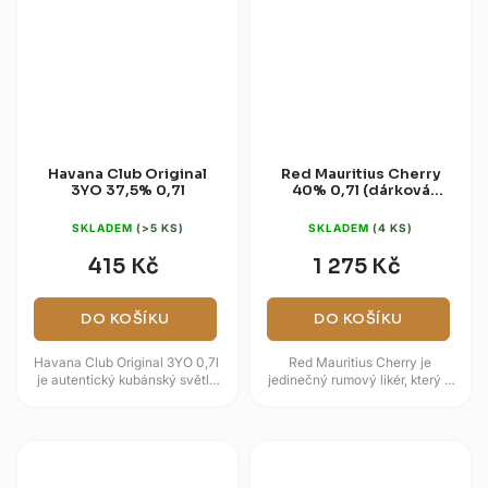
Havana Club Original
Red Mauritius Cherry
3YO 37,5% 0,7l
40% 0,7l (dárková
kazeta)
SKLADEM
(>5 KS)
SKLADEM
(4 KS)
415 Kč
1 275 Kč
DO KOŠÍKU
DO KOŠÍKU
Havana Club Original 3YO 0,7l
Red Mauritius Cherry je
je autentický kubánský světlý
jedinečný rumový likér, který v
rum, který představuje
sobě snoubí exotiku ostrova
celosvětový standard pro
Mauricius s jemnou sladkostí...
míchání...