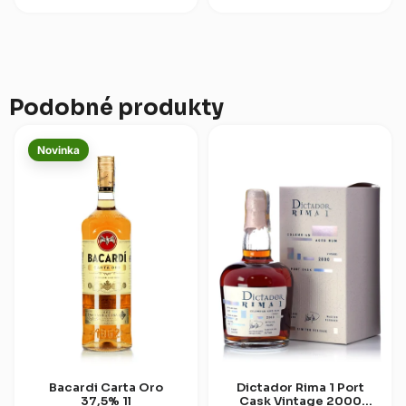
inspirací a panamským zráním,
inspirována historickou
laděný do sladšího a
obchodní cestou Manila-
přístupného...
Acapulco z 18....
Podobné produkty
Novinka
Bacardi Carta Oro
Dictador Rima 1 Port
37,5% 1l
Cask Vintage 2000