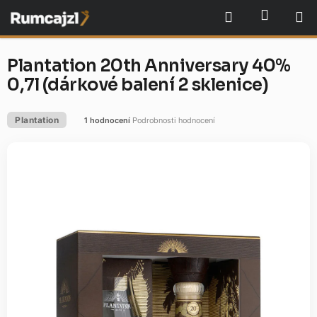
Přejít
NÁKU
Hledat
na
obsah
Plantation 20th Anniversary 40%
0,7l (dárkové balení 2 sklenice)
Plantation
1 hodnocení
Podrobnosti hodnocení
Průměrné
hodnocení
produktu
je
5,0
z
5
hvězdiček.