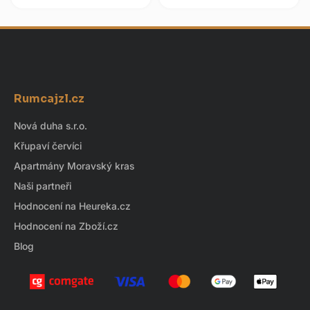
Panamy, který zraje devět let v
pocházející z Barbadosu,
sudech z amerického bílého...
Trinidadu, Jamajky a Guyany....
Z
á
Rumcajzl.cz
p
a
Nová duha s.r.o.
t
Křupaví červíci
í
Apartmány Moravský kras
Naši partneři
Hodnocení na Heureka.cz
Hodnocení na Zboží.cz
Blog