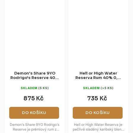
Demon's Share 9YO
Hell or High Water
Rodrigo's Reserve 40%
Reserva Rum 40% 0,7l
0,7l (dárková tuba)
(dárková tuba)
SKLADEM
(5 KS)
SKLADEM
(>5 KS)
875 Kč
735 Kč
DO KOŠÍKU
DO KOŠÍKU
Demon's Share 9YO Rodrigo's
Hell or High Water Reserva je
Reserve je prémiový rum z
pečlivě sladěný karibský blend