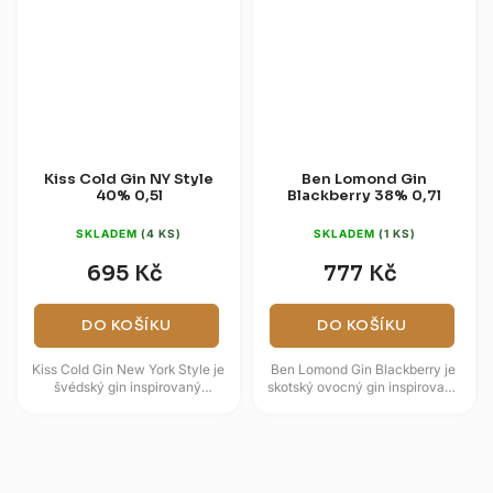
Kiss Cold Gin NY Style
Ben Lomond Gin
40% 0,5l
Blackberry 38% 0,7l
SKLADEM
(4 KS)
SKLADEM
(1 KS)
695 Kč
777 Kč
DO KOŠÍKU
DO KOŠÍKU
Kiss Cold Gin New York Style je
Ben Lomond Gin Blackberry je
švédský gin inspirovaný
skotský ovocný gin inspirovaný
rockovou kapelou KISS, New
pohořím Ben Lomond a
Yorkem a skladbou „Cold Gin“
postavený na základu London
z...
Dry...