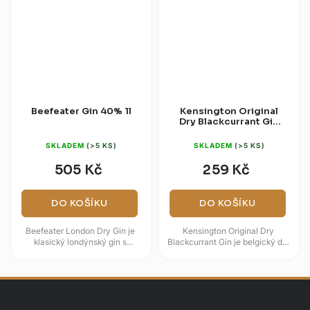
Beefeater Gin 40% 1l
Kensington Original
Dry Blackcurrant Gin
37,5% 0,7l
SKLADEM
(>5 KS)
SKLADEM
(>5 KS)
505 Kč
259 Kč
DO KOŠÍKU
DO KOŠÍKU
Beefeater London Dry Gin je
Kensington Original Dry
klasický londýnský gin s
Blackcurrant Gin je belgický dry
výrazným jalovcem a čistým
gin, který spojuje jalovcový
citrusovým projevem. Vyrábí se
základ s aromatem černého...
z...