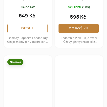
balení sklenice)
NA DOTAZ
SKLADEM
(1 KS)
549 Kč
595 Kč
DETAIL
DO KOŠÍKU
Bombay Sapphire London Dry
Endorphin Pink Gin je svěží
Gin je známý gin v modré láhvi,
růžový gin vycházející z
který sází na 10 ručně
receptury London Dry, ale s
vybíraných botanicals z
jemnějším důrazem na jalovec,...
různých...
Novinka