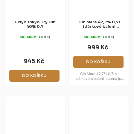
Ukiyo Tokyo Dry Gin
Gin Mare 42,7% 0,7l
40% 0,7
(dárkové balení
lucerna)
SKLADEM
(>5 KS)
SKLADEM
(>5 KS)
999 Kč
945 Kč
DO KOŠÍKU
Gin Mare 42,7% 0,7l v
DO KOŠÍKU
dárkovém balení lucerna je
středomořský gin s bylinami,
citrusy a typickým slaně
olivovým...