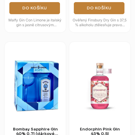
DO KOŠÍKU
DO KOŠÍKU
Malfy Gin Con Limone je italský
Ověřený Finsbury Dry Gin s 37,5
gin s jasně citrusovým
% alkoholu ztělesňuje pravou
projevem, který staví na
podstatu tradičních anglických
citronové kůře z Itálie, jalovci
destilátů vyráběných...
a...
Bombay Sapphire Gin
Endorphin Pink Gin
40% 0,7l (dárkové
43% 0,5l