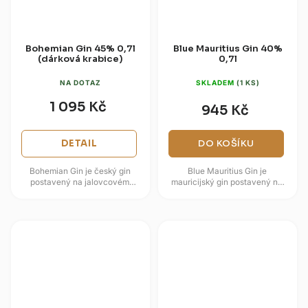
Bohemian Gin 45% 0,7l
Blue Mauritius Gin 40%
(dárková krabice)
0,7l
NA DOTAZ
SKLADEM
(1 KS)
1 095 Kč
945 Kč
DETAIL
DO KOŠÍKU
Bohemian Gin je český gin
Blue Mauritius Gin je
postavený na jalovcovém
mauricijský gin postavený na
destilátu, domácích bylinách a
destilátu z cukrové třtiny místo
lesních plodech. V jeho profilu
běžného obilného základu.
se...
Díky...