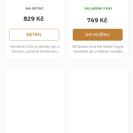
NA DOTAZ
SKLADEM
(1 KS)
829 Kč
749 Kč
DETAIL
DO KOŠÍKU
Hendrick’s Gin je skotský gin z
McQueen and the Violet Fog je
Girvanu, proslulý kombinací
brazilský gin z oblasti Jundiaí,
okurkové svěžesti a jemné
vyráběný v malých šaržích v
růžové infuze. Vedle jalovce...
tradičním měděném...