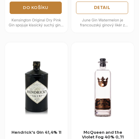
DO KOŠÍKU
DETAIL
Kensington Original Dry Pink
June Gin Watermelon je
Gin spojuje klasický suchý gin s
francouzský ginový likér z
ovocnějším jahodovým laděním.
rodiny G’Vine, postavený na
Základ tvoří jalovcový...
jemném hroznovém základu a
šťavnatém...
Hendrick's Gin 41,4% 1l
McQueen and the
Violet Fog 40% 0,7l