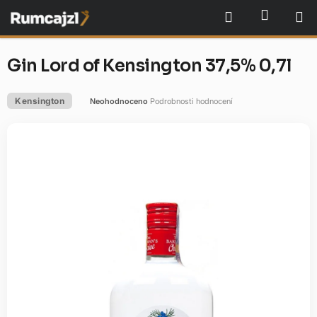
Přejít
NÁKU
Hledat
na
obsah
Gin Lord of Kensington 37,5% 0,7l
Kensington
Neohodnoceno
Podrobnosti hodnocení
Průměrné
hodnocení
produktu
je
0,0
z
5
hvězdiček.