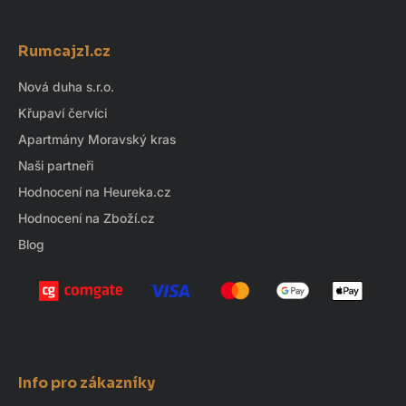
Z
á
Rumcajzl.cz
p
a
Nová duha s.r.o.
t
Křupaví červíci
í
Apartmány Moravský kras
Naši partneři
Hodnocení na Heureka.cz
Hodnocení na Zboží.cz
Blog
Info pro zákazníky