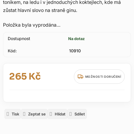
tonikem, na ledu i v jednoduchých koktejlech, kde má
zůstat hlavní slovo na straně ginu.
Položka byla vyprodána…
Dostupnost
Na dotaz
Kód:
10910
265 Kč
MOŽNOSTI DORUČENÍ
Měrná cena:
Tisk
Zeptat se
Hlídat
Sdílet