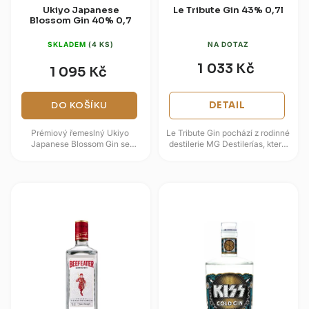
Ukiyo Japanese
Le Tribute Gin 43% 0,7l
Blossom Gin 40% 0,7
SKLADEM
(4 KS)
NA DOTAZ
1 033 Kč
1 095 Kč
DO KOŠÍKU
DETAIL
Prémiový řemeslný Ukiyo
Le Tribute Gin pochází z rodinné
Japanese Blossom Gin se
destilerie MG Destilerías, která
vyrábí v Japonsku z tradičního
vyrábí španělské giny nedaleko
rýžového základu shochu.
Barcelony od roku...
Jeho...