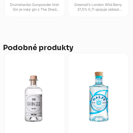
Drumshanbo Gunpowder Irish
Greenall’s London Wild Berry
Gin je irský gin z The Shed
37,5% 0,7l spojuje základ
Distillery, který spojuje jalovec,
klasického London Dry ginu s
orientální botanicals,...
ovocným profilem malin a...
Podobné produkty