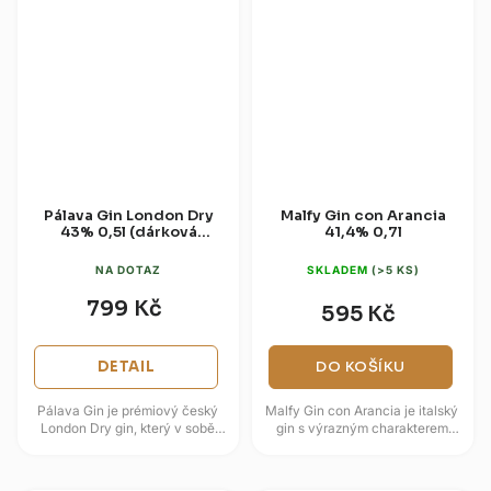
Pálava Gin London Dry
Malfy Gin con Arancia
43% 0,5l (dárková
41,4% 0,7l
krabice)
NA DOTAZ
SKLADEM
(>5 KS)
799 Kč
595 Kč
DETAIL
DO KOŠÍKU
Pálava Gin je prémiový český
Malfy Gin con Arancia je italský
London Dry gin, který v sobě
gin s výrazným charakterem
snoubí výrazný jalovec a ručně
krvavého pomeranče,
sbírané byliny z pálavských...
inspirovaný sluncem zalitým
pobřežím...