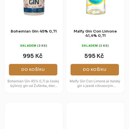
Bohemian Gin 45% 0,7l
Malfy Gin Con Limone
41,4% 0,7l
SKLADEM
(3 KS)
SKLADEM
(2 KS)
995 Kč
595 Kč
DO KOŠÍKU
DO KOŠÍKU
Bohemian Gin 45% 0,7l je český
Malfy Gin Con Limone je italský
bylinný gin od Žufánka, který
gin s jasně citrusovým
navazuje na tradici domácího
projevem, který staví na
kořenářství. Místo...
citronové kůře z Itálie, jalovci
a...