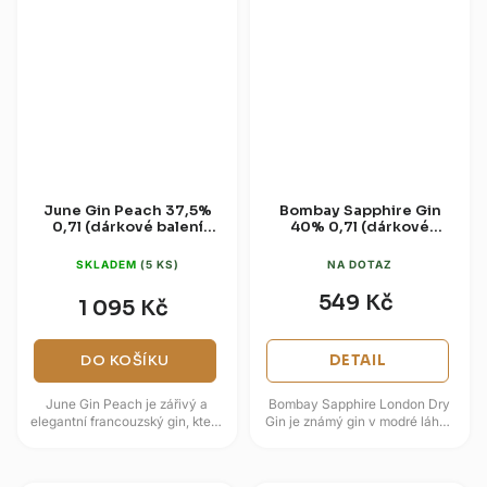
June Gin Peach 37,5%
Bombay Sapphire Gin
0,7l (dárkové balení
40% 0,7l (dárkové
sklenice)
balení sklenice)
SKLADEM
(5 KS)
NA DOTAZ
549 Kč
1 095 Kč
DO KOŠÍKU
DETAIL
June Gin Peach je zářivý a
Bombay Sapphire London Dry
elegantní francouzský gin, který
Gin je známý gin v modré láhvi,
v sobě snoubí jemnost vinného
který sází na 10 ručně
destilátu G'Vine se sladkou...
vybíraných botanicals z
různých...