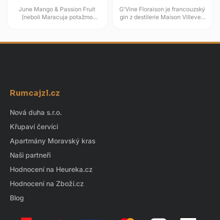
June Mango & Passion Fruit
G'Vine Floraison je francouzský
(neboli Maracuja potažmo
gin z destilerie Maison Villevert
Mučenka) je prémiový
v regionu Cognac, postavený
ochucený gin vyráběný
na neutrálním hroznovém...
francouzskou...
Z
á
Rumcajzl.cz
p
a
Nová duha s.r.o.
t
Křupaví červíci
í
Apartmány Moravský kras
Naši partneři
Hodnocení na Heureka.cz
Hodnocení na Zboží.cz
Blog