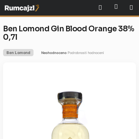
Přejít
NÁKU
Hledat
na
obsah
Ben Lomond Gin Blood Orange 38%
0,7l
Ben Lomond
Neohodnoceno
Podrobnosti hodnocení
Průměrné
hodnocení
produktu
je
0,0
z
5
hvězdiček.