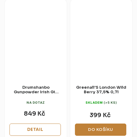
Drumshanbo
Greenall‘S London Wild
Gunpowder Irish Gin
Berry 37,5% 0,7l
43% 1l
NA DOTAZ
SKLADEM
(>5 KS)
849 Kč
399 Kč
DETAIL
DO KOŠÍKU