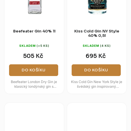
Beefeater Gin 40% 1l
Kiss Cold Gin NY Style
40% 0,5l
SKLADEM
(>5 KS)
SKLADEM
(4 KS)
505 Kč
695 Kč
DO KOŠÍKU
DO KOŠÍKU
Beefeater London Dry Gin je
Kiss Cold Gin New York Style je
klasický londýnský gin s
švédský gin inspirovaný
výrazným jalovcem a čistým
rockovou kapelou KISS, New
citrusovým projevem. Vyrábí se
Yorkem a skladbou „Cold Gin“
z...
z...