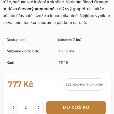
růže, sečuánské koření a skořice. Varianta Blood Orange
přidává
červený pomeranč
a růžový grapefruit, takže
působí šťavnatě, svěže a lehce pikantně. Nejlépe vynikne
s kvalitním tonikem, ledem a plátkem citrusů.
Dostupnost
(1 ks)
Skladem
Můžeme doručit do:
11.8.2026
Kód:
11149
777 Kč
MOŽNOSTI DORUČENÍ
Měrná cena:
DO KOŠÍKU