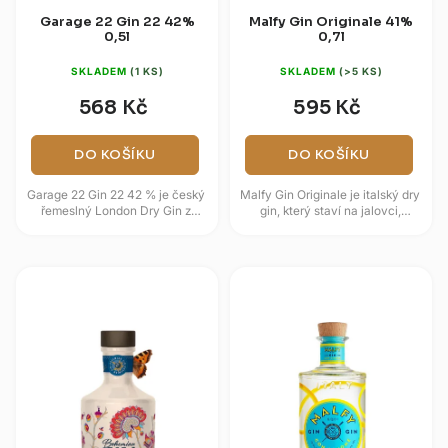
Garage 22 Gin 22 42%
Malfy Gin Originale 41%
0,5l
0,7l
SKLADEM
(1 KS)
SKLADEM
(>5 KS)
568 Kč
595 Kč
DO KOŠÍKU
DO KOŠÍKU
Garage 22 Gin 22 42 % je český
Malfy Gin Originale je italský dry
řemeslný London Dry Gin z
gin, který staví na jalovci,
Prahy s výrazným grepem,
italských citronech a vodě z
heřmánkem a kubébovým
oblasti Piemontu. Oproti...
pepřem. V...