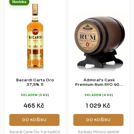
Novinka
Bacardi Carta Oro
Admiral's Cask
37,5% 1l
Premium Rum 5YO 40%
0,7l
SKLADEM
(5 KS)
SKLADEM
(4 KS)
465 Kč
1 029 Kč
DO KOŠÍKU
DO KOŠÍKU
Bacardi Carta Oro 1l je tradiční
Karibský třtinový destilát