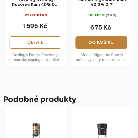
Reserve Rum 40% 0,7l
40,2% 0,7l
(Dárková kazeta)
VYPRODÁNO
SKLADEM
(3 KS)
1 595 Kč
675 Kč
DETAIL
DO KOŠÍKU
Gosling's Family Reserve je
Merser Signature Rum je
bermudský sipping rum zrající 16
prémiový zlatý rum s obsahem
až 19 let v použitých
alkoholu 40,2 %, vyráběný
vypálených sudech z
londýnskou značkou Charles
amerického...
Merser &...
Podobné produkty