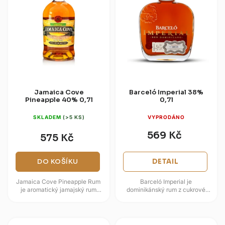
Jamaica Cove
Barceló Imperial 38%
Pineapple 40% 0,7l
0,7l
SKLADEM
(>5 KS)
VYPRODÁNO
569 Kč
575 Kč
DO KOŠÍKU
DETAIL
Jamaica Cove Pineapple Rum
Barceló Imperial je
je aromatický jamajský rum
dominikánský rum z cukrové
infuzovaný přírodní ananasovou
třtiny pěstované v
esencí, který nabízí sladkou a...
Dominikánské republice, zrající
až deset let v...