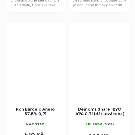
El Clásico XO je blend rumů z
Deadhead Dark Chocolate 35 %
Trinidadu, Dominikánské
je ochucený třtinový spirit drink
republiky a Guyany, které zrály
s výrazným kakaovým profilem
až 15 let v sudech z...
a mexickou inspirací....
Ron Barcelo Aňejo
Demon's Share 12YO
37,5% 0,7l
41% 0,7l (dárková tuba)
NA DOTAZ
SKLADEM
(5 KS)