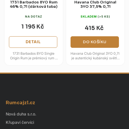
1731 Barbados 8YO Rum
Havana Club Original
46% 0,7l (dárková tuba)
3YO 37,5% 0,7l
NA DOTAZ
SKLADEM
(>5 KS)
1 195 Kč
415 Kč
DETAIL
DO KOŠÍKU
1731 Barbados 8YO Single
Havana Club Original 3YO 0,7l
Origin Rum je prémiový rum s
je autentický kubánský světlý
obsahem alkoholu 46 %,
rum, který představuje
pocházející z palírny na
celosvětový standard pro
Barbadosu a...
míchání...
Z
á
Rumcajzl.cz
p
a
Nová duha s.r.o.
t
Křupaví červíci
í