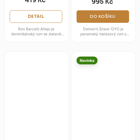
419 Kč
995 Kč
DETAIL
DO KOŠÍKU
Ron Barceló Añejo je
Demon’s Share 12YO je
dominikánský rum se zlatavě
panamský melasový rum s
jantarovou barvou a jemně
temně sladkým profilem a
nasládlým profilem. Vůně nabízí
názvem odkazujícím na
karamel,...
„démonův podíl“ po...
Novinka