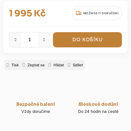
1 995 Kč
MOŽNOSTI DORUČENÍ
Měrná cena:
DO KOŠÍKU
Tisk
Zeptat se
Hlídat
Sdílet
Bezpečné balení
Bleskové dodání
Vždy doručíme
Do 24 hodin na cestě