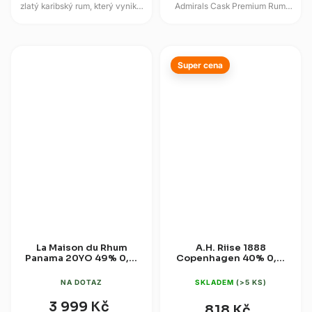
zlatý karibský rum, který vyniká
Admirals Cask Premium Rum
svou jemností a vyváženou
5YO nabízí spolehlivou kvalitu
chutí. Destilát zraje v...
postavenou na tradičních...
Super cena
La Maison du Rhum
A.H. Riise 1888
Panama 20YO 49% 0,7l
Copenhagen 40% 0,7l
(dárková kazeta)
+ NPU Very Rare 0,02l
(dárková krabice)
NA DOTAZ
SKLADEM
(>5 KS)
3 999 Kč
818 Kč