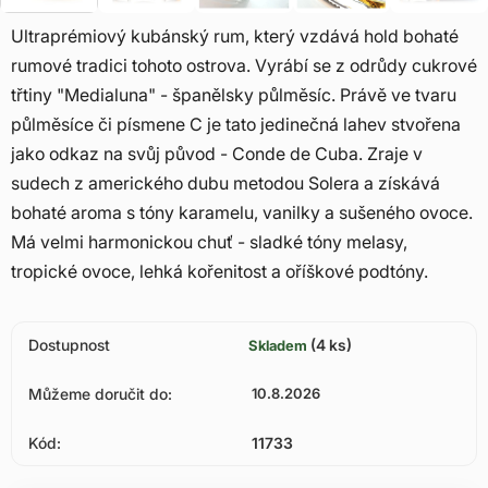
Ultraprémiový kubánský rum, který vzdává hold bohaté
rumové tradici tohoto ostrova. Vyrábí se z odrůdy cukrové
třtiny "Medialuna" - španělsky půlměsíc. Právě ve tvaru
půlměsíce či písmene C je tato jedinečná lahev stvořena
jako odkaz na svůj původ - Conde de Cuba. Zraje v
sudech z amerického dubu metodou Solera a získává
bohaté aroma s tóny karamelu, vanilky a sušeného ovoce.
Má velmi harmonickou chuť - sladké tóny melasy,
tropické ovoce, lehká kořenitost a oříškové podtóny.
Dostupnost
(4 ks)
Skladem
Můžeme doručit do:
10.8.2026
Kód:
11733