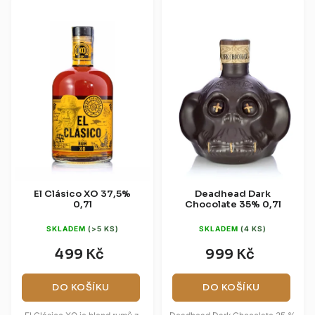
El Clásico XO 37,5%
Deadhead Dark
0,7l
Chocolate 35% 0,7l
SKLADEM
(>5 KS)
SKLADEM
(4 KS)
499 Kč
999 Kč
DO KOŠÍKU
DO KOŠÍKU