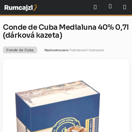
Přejít
NÁKU
Hledat
na
obsah
Conde de Cuba Medialuna 40% 0,7l
(dárková kazeta)
Conde de Cuba
Neohodnoceno
Podrobnosti hodnocení
Průměrné
hodnocení
produktu
je
0,0
z
5
hvězdiček.