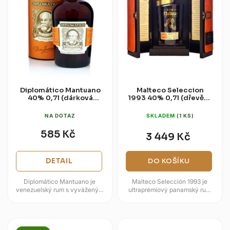
Diplomático Mantuano
Malteco Seleccion
40% 0,7l (dárková
1993 40% 0,7l (dřevěná
tuba)
kazeta)
NA DOTAZ
SKLADEM
(1 KS)
585 Kč
3 449 Kč
DETAIL
DO KOŠÍKU
Diplomático Mantuano je
Malteco Selección 1993 je
venezuelský rum s vyváženým
ultraprémiový panamský rum
charakterem, který zvládne
destilovaný v roce 1993 a
čisté popíjení i kvalitní koktejly....
lahvovaný v roce 2018 po 25
letech...