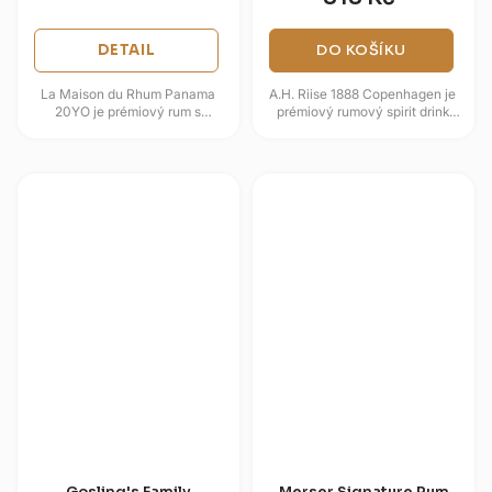
DETAIL
DO KOŠÍKU
La Maison du Rhum Panama
A.H. Riise 1888 Copenhagen je
20YO je prémiový rum s
prémiový rumový spirit drink
obsahem alkoholu 49 %,
inspirovaný medailovým
pocházející z Panamy a
úspěchem značky na výstavě v
zařazený do exkluzivní...
Kodani...
Gosling's Family
Merser Signature Rum