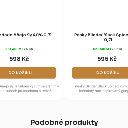
dario Aňejo 9y 40% 0,7l
Peaky Blinder Black Spi
0,7l
SKLADEM
(>5 KS)
SKLADEM
(>5 KS)
598 Kč
595 Kč
DO KOŠÍKU
DO KOŠÍKU
Añejo 9y je kubánský rum se zráním v
Peaky Blinder Black Spiced Rum 
ch sudech po bourbonu a temně
kořeněný rum inspirovaný gan
rovým vzhledem. Vůně přináší...
Birminghamu, známým ze seriálu 
Podobné produkty