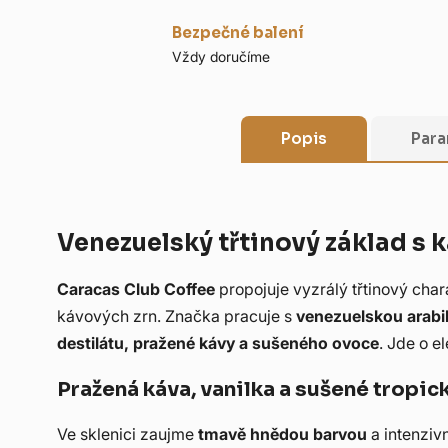
Bezpečné balení
Vždy doručíme
Popis
Para
Venezuelský třtinový základ s
Caracas Club Coffee
propojuje vyzrálý třtinový cha
kávových zrn. Značka pracuje s
venezuelskou arab
destilátu, pražené kávy a sušeného ovoce
. Jde o e
Pražená káva, vanilka a sušené tropi
Ve sklenici zaujme
tmavě hnědou barvou
a intenziv