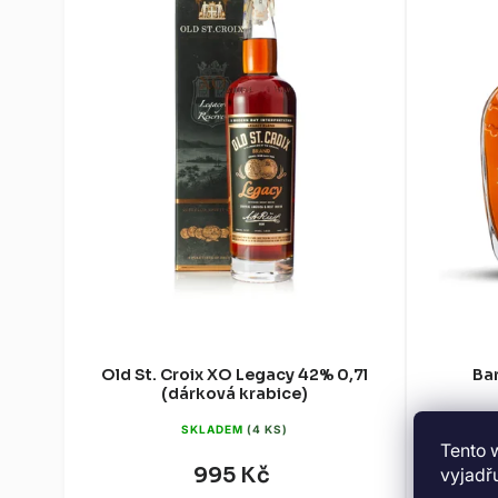
Old St. Croix XO Legacy 42% 0,7l
Bar
(dárková krabice)
SKLADEM
(4 KS)
Tento 
995 Kč
vyjadřu