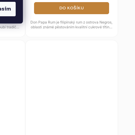
DO KOŠÍKU
asím
sní blend
Don Papa Rum je filipínský rum z ostrova Negros,
ubí tradiční
oblasti známé pěstováním kvalitní cukrové třtiny.
Zraje v dubových...