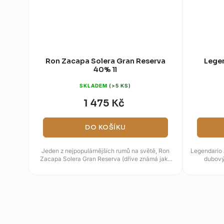
Ron Zacapa Solera Gran Reserva
Legen
40% 1l
SKLADEM
(>5 KS)
1 475 Kč
DO KOŠÍKU
Jeden z nejpopulárnějších rumů na světě, Ron
Legendario 
Zacapa Solera Gran Reserva (dříve známá jako
dubový
Centenario 23), je typický...
janta