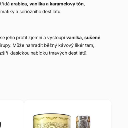
třídá
arabica, vanilka a karamelový tón
,
matiky a seriózního destilátu.
se jeho profil zjemní a vystoupí
vanilka, sušené
irupy. Může nahradit běžný kávový likér tam,
ozšíří klasickou nabídku tmavých destilátů.