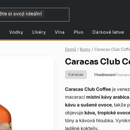
y
Vodky
Likéry
Vína
Pivo
Dárkové lahve
Domů
/
Rumy
/
Caracas Club Coff
Caracas Club C
1 hodnocení
Caracas
Podrobno
Průměrné
hodnocení
Caracas Club Coffee
je venez
produktu
macerací
místní kávy arabica
je
kávu a sušené ovoce
, takže 
5,0
objevuje
káva, tropické ovoc
z
tóny a kávová hloubka. Vynikn
5
laděné koktejly.