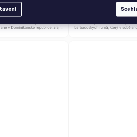
DETAIL
DO KOŠÍKU
tavení
Souhl
perial je dominikánský rum z cukrové
Planteray Barbados PXXO je luxu
vané v Dominikánské republice, zrající
barbadoských rumů, který v sobě sno
až deset let v...
řemeslnou výrobu a...