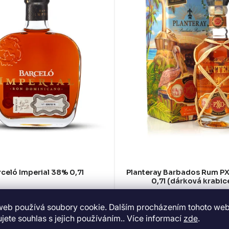
celó Imperial 38% 0,7l
Planteray Barbados Rum 
0,7l (dárková krabic
VYPRODÁNO
SKLADEM
(>5 KS)
web používá soubory cookie. Dalším procházením tohoto we
569 Kč
1 545 Kč
jete souhlas s jejich používáním.. Více informací
zde
.