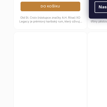
DO KOŠÍKU
Nas
Old St. Croix (nástupce značky A.H. Riise) XO
Barceló Im
Legacy je prémiový karibský rum, který oživuje
třtiny pěsto
slávu historické značky...