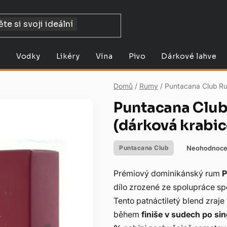
y
Vodky
Likéry
Vína
Pivo
Dárkové lahve
Domů
/
Rumy
/
Puntacana Club Ru
Puntacana Club
(dárková krabic
Neohodnoc
Puntacana Club
Průměrné
hodnocení
Prémiový dominikánský rum
P
produktu
dílo zrozené ze spolupráce spo
je
Tento patnáctiletý blend zraje
0,0
během
finiše v sudech po si
z