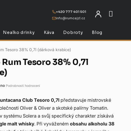
+420 777 401 501
info@rumcajzl.cz
NÁKU
Nealko drinky
Káva
Dobroty
Blog
m Tesoro 38% 0,7l (dárková krabice)
 Rum Tesoro 38% 0,7l
e)
eno
Podrobnosti hodnocení
untacana Club Tesoro 0,7l
představuje mistrovské
lečnosti Oliver & Oliver a skotské palírny Tomatin.
 v systému Solera a svůj specifický charakter získává
ngle malt whisky
. Při vyváženém
obsahu alkoholu 38