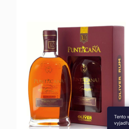
Tento 
vyjadřu