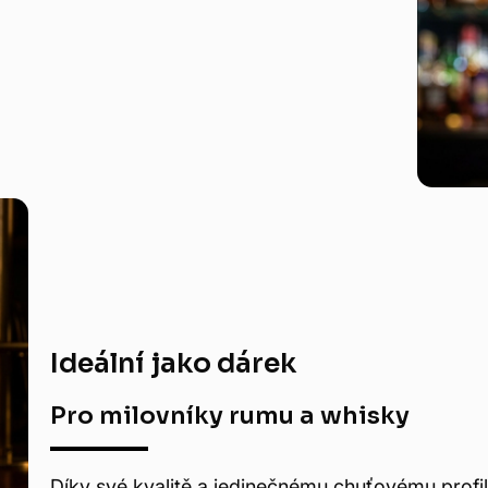
Ideální jako dárek
Pro milovníky rumu a whisky
Díky své kvalitě a jedinečnému chuťovému profi