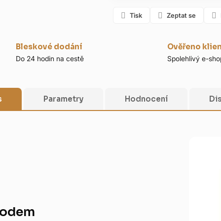
Tisk
Zeptat se
Bleskové dodání
Ověřeno klie
Do 24 hodin na cestě
Spolehlivý e-sho
s
Parametry
Hodnocení
Di
vodem