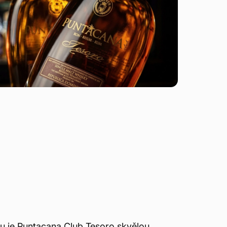
lu je Puntacana Club Tesoro skvělou