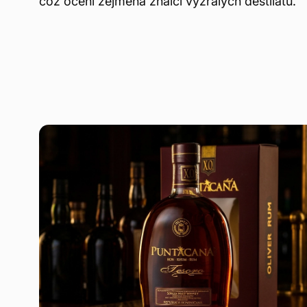
což ocení zejména znalci vyzrálých destilátů.