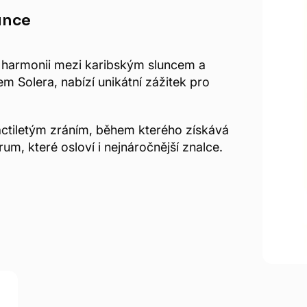
unce
 harmonii mezi karibským sluncem a
 Solera, nabízí unikátní zážitek pro
áctiletým zráním, během kterého získává
m, které osloví i nejnáročnější znalce.