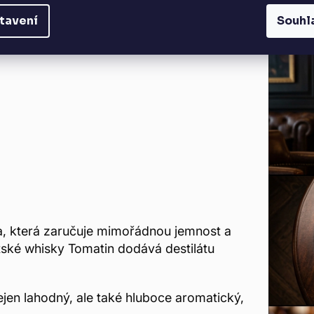
tavení
Souhl
, která zaručuje mimořádnou jemnost a
tské whisky Tomatin dodává destilátu
ejen lahodný, ale také hluboce aromatický,