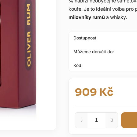
%
nabízí neobyčejně sametovo
5
kouře. Je to ideální volba pro
hvězdiček.
milovníky rumů
a whisky.
Dostupnost
Můžeme doručit do:
Kód:
909 Kč
Měrná cena: