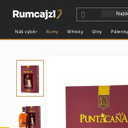
Přejít
na
obsah
Náš výběr
Rumy
Whisky
Giny
Pálenk