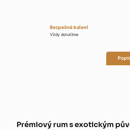
Bezpečné balení
Vždy doručíme
Popi
Prémiový rum s exotickým pů