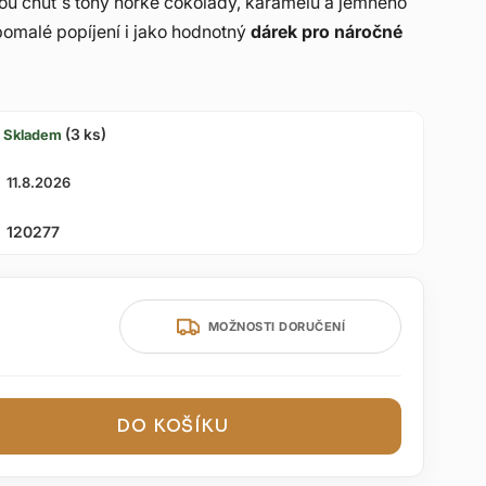
u chuť s tóny hořké čokolády, karamelu a jemného
 pomalé popíjení i jako hodnotný
dárek pro náročné
(3 ks)
Skladem
11.8.2026
120277
MOŽNOSTI DORUČENÍ
DO KOŠÍKU