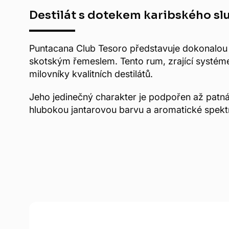
Destilát s dotekem karibského sl
Puntacana Club Tesoro představuje dokonalou
skotským řemeslem. Tento rum, zrající systémem
milovníky kvalitních destilátů.
Jeho jedinečný charakter je podpořen až patn
hlubokou jantarovou barvu a aromatické spektru