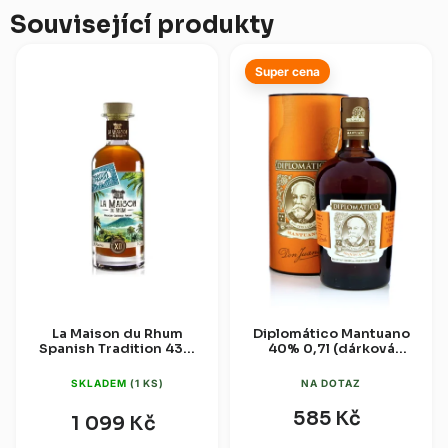
Související produkty
Super cena
La Maison du Rhum
Diplomático Mantuano
Spanish Tradition 43%
40% 0,7l (dárková
0,7l
tuba)
SKLADEM
(1 KS)
NA DOTAZ
585 Kč
1 099 Kč