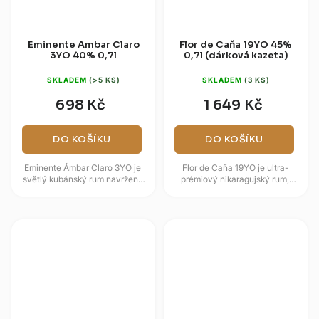
Eminente Ambar Claro
Flor de Caňa 19YO 45%
3YO 40% 0,7l
0,7l (dárková kazeta)
SKLADEM
(>5 KS)
SKLADEM
(3 KS)
698 Kč
1 649 Kč
DO KOŠÍKU
DO KOŠÍKU
Eminente Ámbar Claro 3YO je
Flor de Caña 19YO je ultra-
světlý kubánský rum navržený
prémiový nikaragujský rum,
pro čistý, živý a koktejlově
který zraje dlouhých devatenáct
přívětivý projev. Obsahuje 30
let v sudech po bourbonu na...
%...