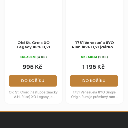
Old St. Croix XO
1731 Venezuela 8YO
Legacy 42% 0,7l
Rum 46% 0,7l (dárková
(dárková krabice)
tuba)
SKLADEM
(4 KS)
SKLADEM
(2 KS)
995 Kč
1 195 Kč
DO KOŠÍKU
DO KOŠÍKU
Old St. Croix (nástupce značky
1731 Venezuela 8YO Single
A.H. Riise) XO Legacy je
Origin Rum je prémiový rum s
prémiový karibský rum, který
obsahem alkoholu 46 %,
oživuje slávu historické
pocházející z Venezuely a
značky...
lahvovaný...