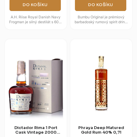
DO KOŠÍKU
DO KOŠÍKU
A.H. Riise Royal Danish Navy
Bumbu Original je prémiový
Frogman je silný destilát s 60%
barbadoský rumový spirit drink,
obsahem alkoholu, který vzdává
který zraje až 15 let v sudech po
hold elitním bojovým...
bourbonu. Vyznačuje se...
Dictador Rima 1 Port
Phraya Deep Matured
Cask Vintage 2000
Gold Rum 40% 0,7l
43% 0,7l