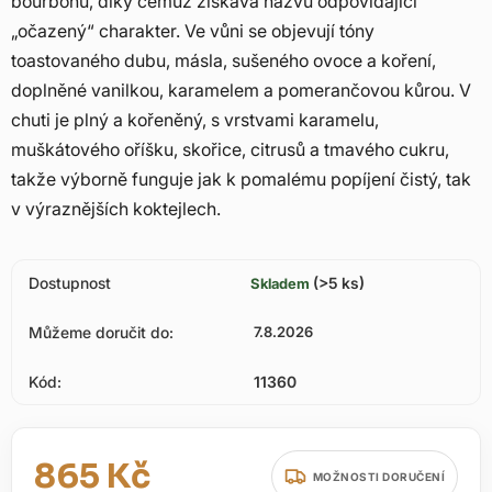
bourbonu, díky čemuž získává názvu odpovídající
„očazený“ charakter. Ve vůni se objevují tóny
toastovaného dubu, másla, sušeného ovoce a koření,
doplněné vanilkou, karamelem a pomerančovou kůrou. V
chuti je plný a kořeněný, s vrstvami karamelu,
muškátového oříšku, skořice, citrusů a tmavého cukru,
takže výborně funguje jak k pomalému popíjení čistý, tak
v výraznějších koktejlech.
Dostupnost
(>5 ks)
Skladem
Můžeme doručit do:
7.8.2026
Kód:
11360
865 Kč
MOŽNOSTI DORUČENÍ