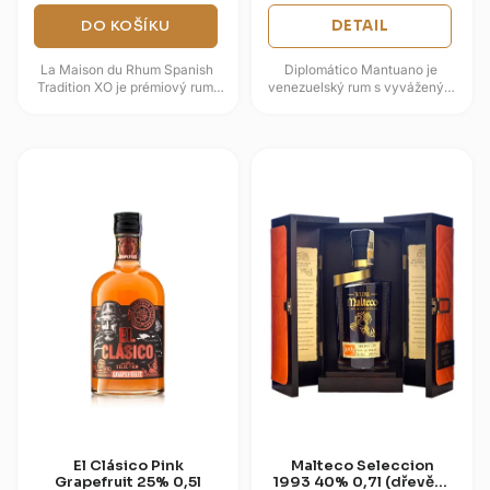
DO KOŠÍKU
DETAIL
La Maison du Rhum Spanish
Diplomático Mantuano je
Tradition XO je prémiový rum,
venezuelský rum s vyváženým
který oslavuje bohatství
charakterem, který zvládne
hispánské rumové tradice...
čisté popíjení i kvalitní koktejly....
El Clásico Pink
Malteco Seleccion
Grapefruit 25% 0,5l
1993 40% 0,7l (dřevěná