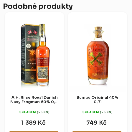
Podobné produkty
A.H. Riise Royal Danish
Bumbu Original 40%
Navy Frogman 60% 0,7l
0,7l
(dárková krabice)
SKLADEM
(>5 KS)
SKLADEM
(>5 KS)
1 389 Kč
749 Kč