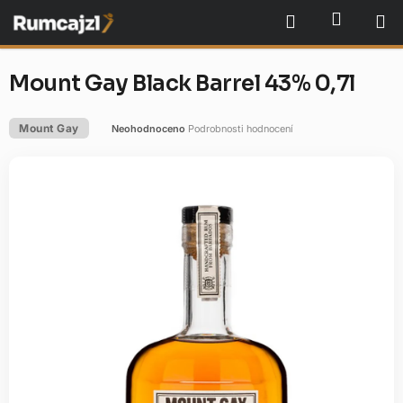
Přejít
NÁKU
Hledat
na
obsah
Mount Gay Black Barrel 43% 0,7l
Mount Gay
Neohodnoceno
Podrobnosti hodnocení
Průměrné
hodnocení
produktu
je
0,0
z
5
hvězdiček.