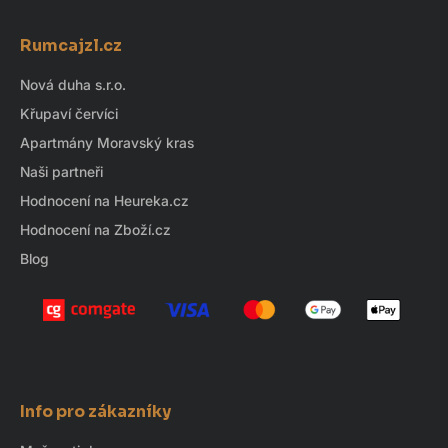
Z
á
Rumcajzl.cz
p
a
Nová duha s.r.o.
t
Křupaví červíci
í
Apartmány Moravský kras
Naši partneři
Hodnocení na Heureka.cz
Hodnocení na Zboží.cz
Blog
Info pro zákazníky