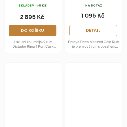
SKLADEM
(>5 KS)
NA DOTAZ
1 095 Kč
2 895 Kč
DO KOŠÍKU
DETAIL
Luxusní kolumbijský rum
Phraya Deep Matured Gold Rum
Dictador Rima 1 Port Cask
je prémiový rum s obsahem
Vintage 2000 je limitovaná
alkoholu 40 %, vyráběný v
ročníková edice zrozená z
thajské provincii Nakhon
panenského...
Pathom...