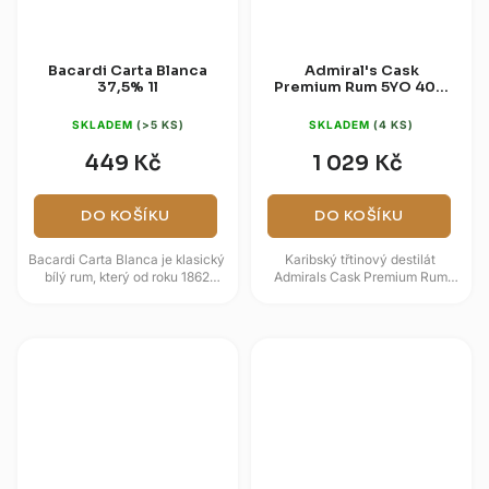
Bacardi Carta Blanca
Admiral's Cask
37,5% 1l
Premium Rum 5YO 40%
0,7l
SKLADEM
(>5 KS)
SKLADEM
(4 KS)
449 Kč
1 029 Kč
DO KOŠÍKU
DO KOŠÍKU
Bacardi Carta Blanca je klasický
Karibský třtinový destilát
bílý rum, který od roku 1862
Admirals Cask Premium Rum
definuje standard lehkých a
5YO nabízí spolehlivou kvalitu
všestranných destilátů....
postavenou na tradičních...