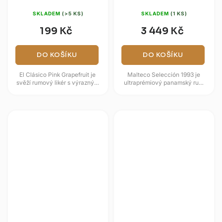
kazeta)
SKLADEM
(>5 KS)
SKLADEM
(1 KS)
199 Kč
3 449 Kč
DO KOŠÍKU
DO KOŠÍKU
El Clásico Pink Grapefruit je
Malteco Selección 1993 je
svěží rumový likér s výrazným
ultraprémiový panamský rum
akcentem růžového grepu.
destilovaný v roce 1993 a
Základem je směs třtinových...
lahvovaný v roce 2018 po 25
letech...