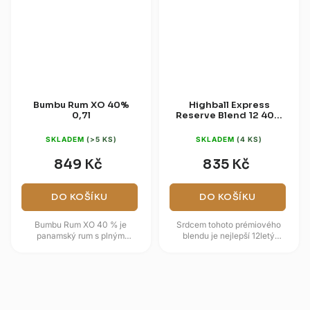
Bumbu Rum XO 40%
Highball Express
0,7l
Reserve Blend 12 40%
0,7l
SKLADEM
(>5 KS)
SKLADEM
(4 KS)
849 Kč
835 Kč
DO KOŠÍKU
DO KOŠÍKU
Bumbu Rum XO 40 % je
Srdcem tohoto prémiového
panamský rum s plným
blendu je nejlepší 12letý
sudovým profilem, který zraje v
jamajský rum, který dodává
sudech po bourbonu a následně
směsi intenzivní a plný
dozrává v...
charakter. Ten...