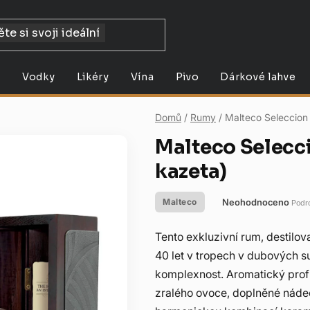
y
Vodky
Likéry
Vína
Pivo
Dárkové lahve
Domů
/
Rumy
/
Malteco Seleccion
Malteco Selecc
kazeta)
Neohodnoceno
Malteco
Podr
Průměrné
hodnocení
Tento exkluzivní rum, destilov
produktu
40 let v tropech v dubových 
je
komplexnost. Aromatický profil
0,0
zralého ovoce, doplněné nádec
z