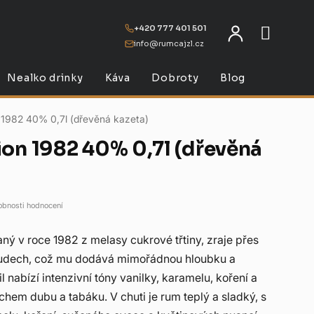
+420 777 401 501
info@rumcajzl.cz
NÁKU
Nealko drinky
Káva
Dobroty
Blog
 1982 40% 0,7l (dřevěná kazeta)
ion 1982 40% 0,7l (dřevěná
obnosti hodnocení
aný v roce 1982 z melasy cukrové třtiny, zraje přes
sudech, což mu dodává mimořádnou hloubku a
 nabízí intenzivní tóny vanilky, karamelu, koření a
hem dubu a tabáku. V chuti je rum teplý a sladký, s