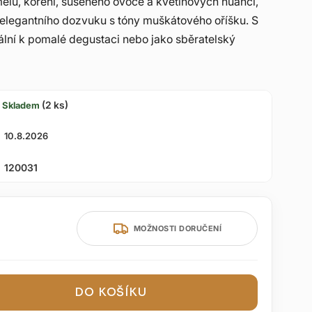
lu, koření, sušeného ovoce a květinových nuancí,
 elegantního dozvuku s tóny muškátového oříšku. S
lní k pomalé degustaci nebo jako sběratelský
(2 ks)
Skladem
10.8.2026
120031
MOŽNOSTI DORUČENÍ
DO KOŠÍKU