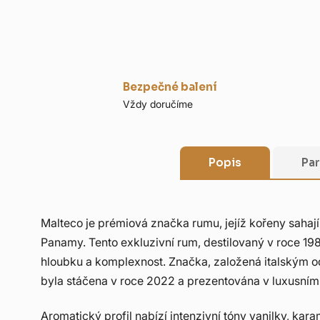
Bezpečné balení
Vždy doručíme
Popis
Pa
Malteco je prémiová značka rumu, jejíž kořeny saha
Panamy. Tento exkluzivní rum, destilovaný v roce 19
hloubku a komplexnost. Značka, založená italským od
byla stáčena v roce 2022 a prezentována v luxusn
Aromatický profil nabízí intenzivní tóny vanilky, kar