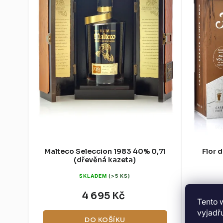
Malteco Seleccion 1983 40% 0,7l
Flor 
(dřevěná kazeta)
SKLADEM
(>5 KS)
4 695 Kč
Tento 
vyjadřu
DO KOŠÍKU