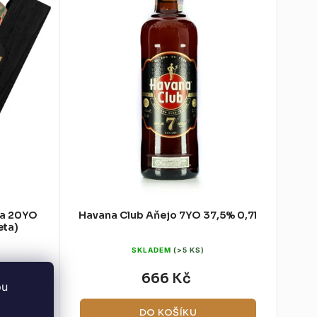
ma 20YO
Havana Club Aňejo 7YO 37,5% 0,7l
eta)
SKLADEM
(>5 KS)
666 Kč
bu
DO KOŠÍKU