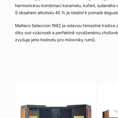
harmonickou kombinací karamelu, koření, sušeného o
S obsahem alkoholu 40 % je ideální k pomalé degust
Malteco Seleccion 1982 je oslavou řemeslné tradice a
díky své vzácnosti a perfektně vyváženému chuťovému
zvyšuje jeho hodnotu pro milovníky rumů.