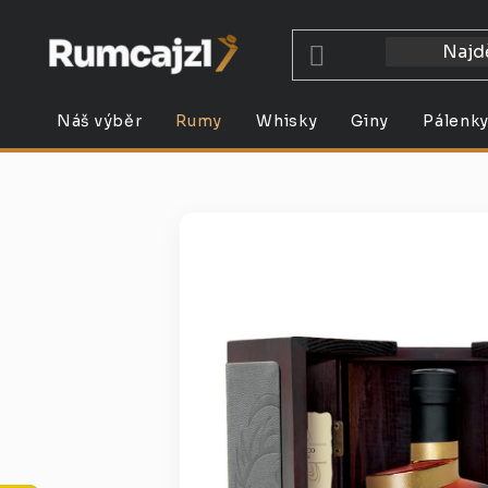
Přejít
na
obsah
Náš výběr
Rumy
Whisky
Giny
Pálenk