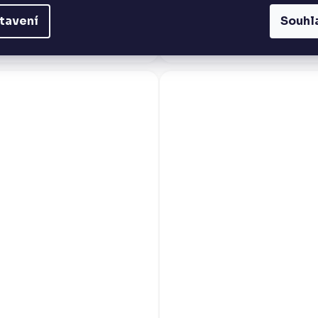
tavení
Souhl
karagujský rum Flor de Caña Volcanic
La Maison du Rhum Panama 20YO j
sk nabízí neotřelý chuťový zážitek z
rum s obsahem alkoholu 49 %, poch
destilátu zrajícího v...
Panamy a zařazený do exkluziv