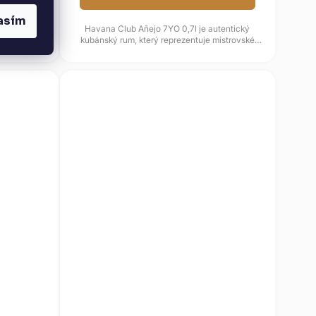
asím
e prémiový
Havana Club Añejo 7YO 0,7l je autentický
ázející z
kubánský rum, který reprezentuje mistrovské
ní...
řemeslo karibských destilatérů....