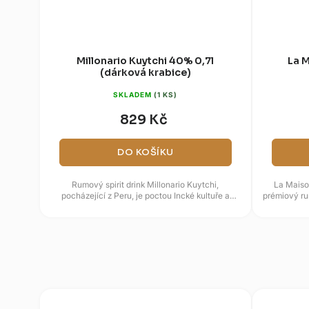
Millonario Kuytchi 40% 0,7l
La 
(dárková krabice)
SKLADEM
(1 KS)
829 Kč
DO KOŠÍKU
Rumový spirit drink Millonario Kuytchi,
La Maiso
pocházející z Peru, je poctou Incké kultuře a
prémiový ru
především bohyni duhy, Kuytchi....