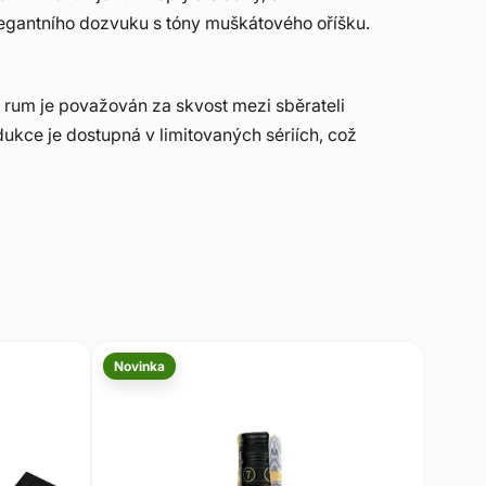
legantního dozvuku s tóny muškátového oříšku.
o rum je považován za skvost mezi sběrateli
ukce je dostupná v limitovaných sériích, což
Novinka