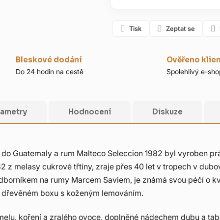
Tisk
Zeptat se
Bleskové dodání
Ověřeno klie
Do 24 hodin na cestě
Spolehlivý e-sho
rametry
Hodnocení
Diskuze
jí do Guatemaly a rum Malteco Seleccion 1982 byl vyroben pr
82 z melasy cukrové třtiny, zraje přes 40 let v tropech v 
borníkem na rumy Marcem Saviem, je známá svou péčí o kvalit
ím dřevěném boxu s koženým lemováním.
amelu, koření a zralého ovoce, doplněné nádechem dubu a tabák