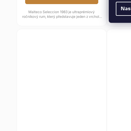
Nas
Malteco Seleccion 1983 je ultraprémiový
Prémiový ni
ročníkový rum, který představuje jeden z vrcholů
Bourbon Ca
produkce této značky. Byl...