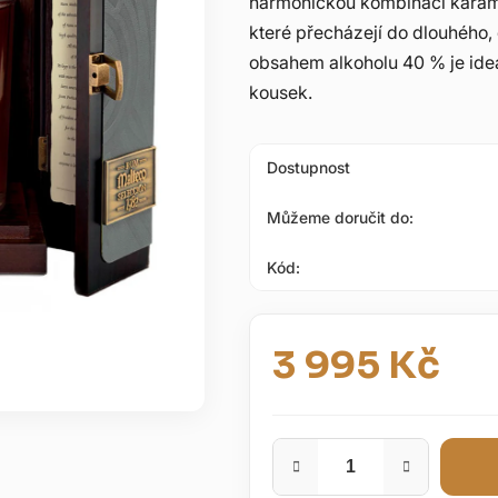
harmonickou kombinací karame
5
které přecházejí do dlouhého,
hvězdiček.
obsahem alkoholu 40 % je ideá
kousek.
Dostupnost
Můžeme doručit do:
Kód:
3 995 Kč
Měrná cena: