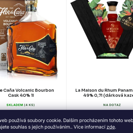
de Caňa Volcanic Bourbon
La Maison du Rhum Pana
Cask 40% 1l
49% 0,7l (dárková kaz
SKLADEM
(4 KS)
NA DOTAZ
3 999 Kč
1 145 Kč
web používá soubory cookie. Dalším procházením tohoto we
jete souhlas s jejich používáním.. Více informací
zde
.
DO KOŠÍKU
DETAIL