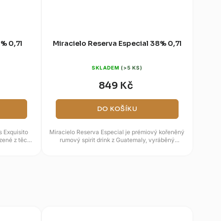
0% 0,7l
Miracielo Reserva Especial 38% 0,7l
SKLADEM
(>5 KS)
849 Kč
DO KOŠÍKU
 Exquisito
Miracielo Reserva Especial je prémiový kořeněný
ozené z těch
rumový spirit drink z Guatemaly, vyráběný
tradičním řemeslným...