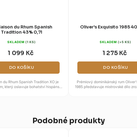
Maison du Rhum Spanish
Oliver's Exquisito 1985 4
Tradition 43% 0,7l
SKLADEM
(1 KS)
SKLADEM
(>5 KS)
1 099 Kč
1 275 Kč
DO KOŠÍKU
DO KOŠÍKU
n du Rhum Spanish Tradition XO je
Prémiový dominikánský rum Oliver's
m, který oslavuje bohatství hispánské
1985 představuje mistrovské dílo zr
rumové tradice...
nejlepších rodinných...
Podobné produkty