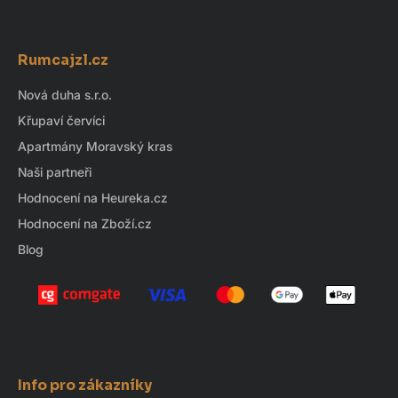
d
Z
a
á
c
Rumcajzl.cz
p
í
p
a
Nová duha s.r.o.
r
t
Křupaví červíci
v
í
k
Apartmány Moravský kras
y
Naši partneři
v
Hodnocení na Heureka.cz
ý
Hodnocení na Zboží.cz
p
i
Blog
s
u
Info pro zákazníky