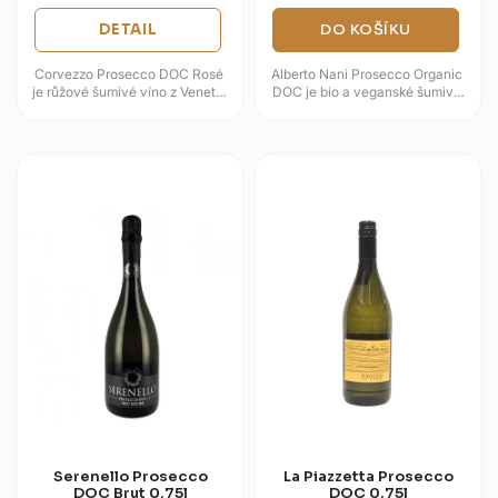
DETAIL
DO KOŠÍKU
Corvezzo Prosecco DOC Rosé
Alberto Nani Prosecco Organic
je růžové šumivé víno z Veneta,
DOC je bio a veganské šumivé
které spojuje Gleru a Pinot Nero.
víno z oblasti Prosecco v
Ve vůni najdete růži,...
Benátsku, vyrobené ze 100 %...
Serenello Prosecco
La Piazzetta Prosecco
DOC Brut 0,75l
DOC 0,75l