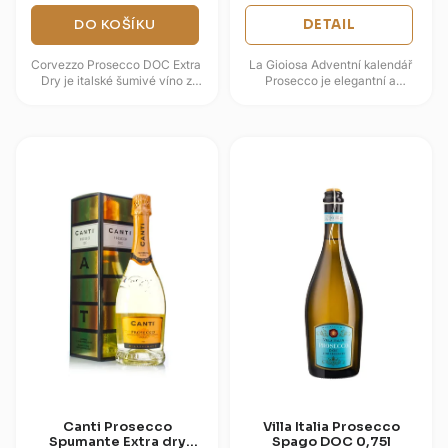
DO KOŠÍKU
DETAIL
Corvezzo Prosecco DOC Extra
La Gioiosa Adventní kalendář
Dry je italské šumivé víno z
Prosecco je elegantní a
Veneta s odrůdou Glera v hlavní
sváteční dárkový set, který
roli. Vůně nabízí hrušku,...
přináší radost jako výjimečný...
Canti Prosecco
Villa Italia Prosecco
Spumante Extra dry
Spago DOC 0,75l