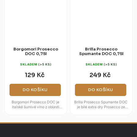
Borgomori Prosecco
Brilla Prosecco
DOC 0,75l
Spumante DOC 0,75l
SKLADEM
(>5 KS)
SKLADEM
(>5 KS)
129 Kč
249 Kč
DO KOŠÍKU
DO KOŠÍKU
Borgomori Prosecco DOC je
Brilla Prosecco Spumante DOC
italské šumivé víno z oblasti
je bílé extra dry Prosecco ze
Veneto, vyráběné z odrůdy
severní Itálie, které spojuje svěží
Glera podle přísných pravidel...
styl odrůdy Glera s...