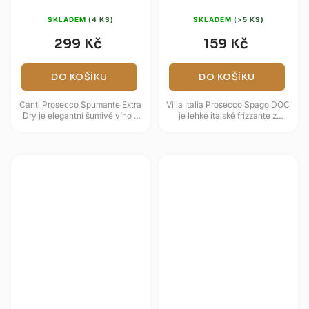
0,75l (dárková krabice)
SKLADEM
(4 KS)
SKLADEM
(>5 KS)
299 Kč
159 Kč
DO KOŠÍKU
DO KOŠÍKU
Canti Prosecco Spumante Extra
Villa Italia Prosecco Spago DOC
Dry je elegantní šumivé víno z
je lehké italské frizzante z
italského regionu Veneto,
odrůdy Glera s jemným perlením
vyráběné z odrůdy Glera podle...
a svěžím ovocným...