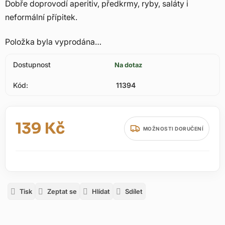
Dobře doprovodí aperitiv, předkrmy, ryby, saláty i
neformální přípitek.
Položka byla vyprodána…
Dostupnost
Na dotaz
Kód:
11394
139 Kč
MOŽNOSTI DORUČENÍ
Měrná cena:
Tisk
Zeptat se
Hlídat
Sdílet