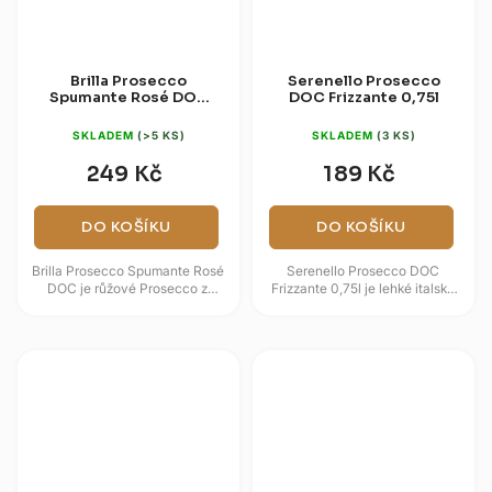
Brilla Prosecco
Serenello Prosecco
Spumante Rosé DOC
DOC Frizzante 0,75l
0,75l
SKLADEM
(>5 KS)
SKLADEM
(3 KS)
249 Kč
189 Kč
DO KOŠÍKU
DO KOŠÍKU
Brilla Prosecco Spumante Rosé
Serenello Prosecco DOC
DOC je růžové Prosecco z
Frizzante 0,75l je lehké italské
oblasti Veneto, které kombinuje
frizzante z oblasti Veneto,
svěžest odrůdy Glera s...
postavené na odrůdě Glera.
Nabízí...