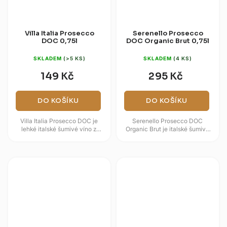
Villa Italia Prosecco
Serenello Prosecco
DOC 0,75l
DOC Organic Brut 0,75l
SKLADEM
(>5 KS)
SKLADEM
(4 KS)
149 Kč
295 Kč
DO KOŠÍKU
DO KOŠÍKU
Villa Italia Prosecco DOC je
Serenello Prosecco DOC
lehké italské šumivé víno z
Organic Brut je italské šumivé
oblasti Veneto, postavené na
víno s organickým a veganským
svěžím projevu odrůdy Glera.
zaměřením. Nabízí svěží
Ve...
perlení,...