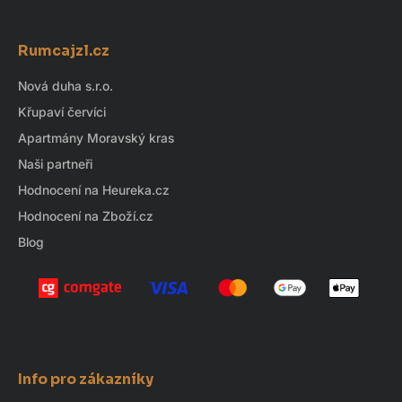
Z
á
Rumcajzl.cz
p
a
Nová duha s.r.o.
t
Křupaví červíci
í
Apartmány Moravský kras
Naši partneři
Hodnocení na Heureka.cz
Hodnocení na Zboží.cz
Blog
Info pro zákazníky