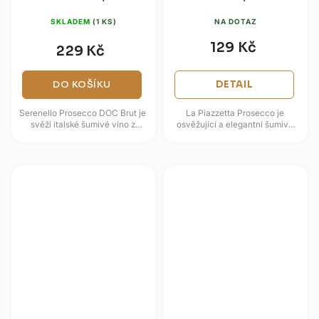
SKLADEM
(1 KS)
NA DOTAZ
129 Kč
229 Kč
DO KOŠÍKU
DETAIL
Serenello Prosecco DOC Brut je
La Piazzetta Prosecco je
svěží italské šumivé víno z
osvěžující a elegantní šumivé
oblasti Veneto/Treviso s
víno, které pochází ze srdce
klasickým projevem odrůdy
italské oblasti Veneto, známé...
Glera....