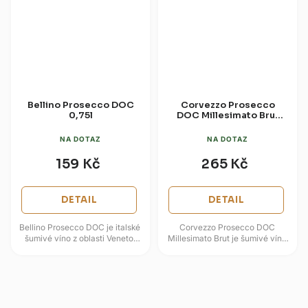
Bellino Prosecco DOC
Corvezzo Prosecco
0,75l
DOC Millesimato Brut
0,75l
NA DOTAZ
NA DOTAZ
159 Kč
265 Kč
DETAIL
DETAIL
Bellino Prosecco DOC je italské
Corvezzo Prosecco DOC
šumivé víno z oblasti Veneto,
Millesimato Brut je šumivé víno
postavené na odrůdě Glera a
z jedné sklizně, které staví na
svěžím extra dry stylu. Ve...
odrůdě Glera a čistém projevu...