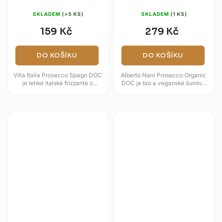
SKLADEM
(>5 KS)
SKLADEM
(1 KS)
159 Kč
279 Kč
DO KOŠÍKU
DO KOŠÍKU
Villa Italia Prosecco Spago DOC
Alberto Nani Prosecco Organic
je lehké italské frizzante z
DOC je bio a veganské šumivé
odrůdy Glera s jemným perlením
víno z oblasti Prosecco v
a svěžím ovocným...
Benátsku, vyrobené ze 100 %...