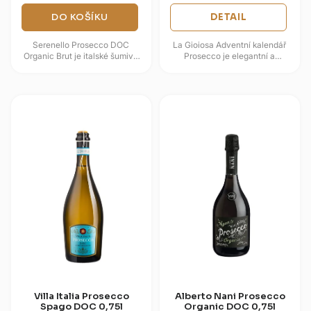
DO KOŠÍKU
DETAIL
Serenello Prosecco DOC
La Gioiosa Adventní kalendář
Organic Brut je italské šumivé
Prosecco je elegantní a
víno s organickým a veganským
sváteční dárkový set, který
zaměřením. Nabízí svěží
přináší radost jako výjimečný...
perlení,...
Villa Italia Prosecco
Alberto Nani Prosecco
Spago DOC 0,75l
Organic DOC 0,75l