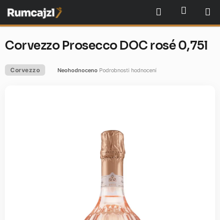
Přejít
NÁKU
Hledat
na
obsah
Corvezzo Prosecco DOC rosé 0,75l
Corvezzo
Neohodnoceno
Podrobnosti hodnocení
Průměrné
hodnocení
produktu
je
0,0
z
5
hvězdiček.