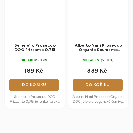
Serenello Prosecco
Alberto Nani Prosecco
DOC Frizzante 0,75l
Organic Spumante
DOC 0,75l (dárková
krabice)
SKLADEM
(3 KS)
SKLADEM
(>5 KS)
189 Kč
339 Kč
DO KOŠÍKU
DO KOŠÍKU
Serenello Prosecco DOC
Alberto Nani Prosecco Organic
Frizzante 0,75l je lehké italské
DOC je bio a veganské šumivé
frizzante z oblasti Veneto,
víno z oblasti Prosecco v
postavené na odrůdě Glera.
Benátsku, vyrobené ze 100 %...
Nabízí...