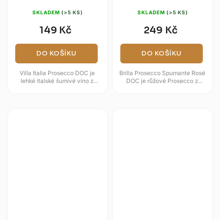
0,75l
SKLADEM
(>5 KS)
SKLADEM
(>5 KS)
149 Kč
249 Kč
DO KOŠÍKU
DO KOŠÍKU
Villa Italia Prosecco DOC je
Brilla Prosecco Spumante Rosé
lehké italské šumivé víno z
DOC je růžové Prosecco z
oblasti Veneto, postavené na
oblasti Veneto, které kombinuje
svěžím projevu odrůdy Glera.
svěžest odrůdy Glera s...
Ve...