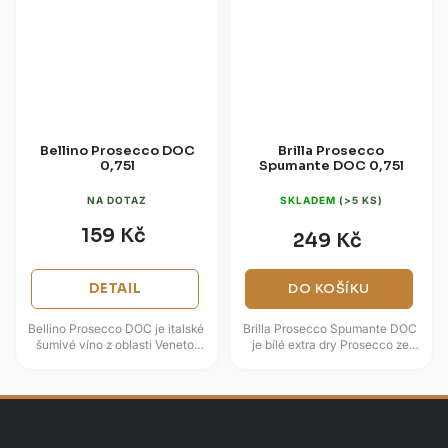
Bellino Prosecco DOC
Brilla Prosecco
0,75l
Spumante DOC 0,75l
NA DOTAZ
SKLADEM
(>5 KS)
159 Kč
249 Kč
DETAIL
DO KOŠÍKU
Bellino Prosecco DOC je italské
Brilla Prosecco Spumante DOC
šumivé víno z oblasti Veneto,
je bílé extra dry Prosecco ze
postavené na odrůdě Glera a
severní Itálie, které spojuje svěží
svěžím extra dry stylu. Ve...
styl odrůdy Glera s...