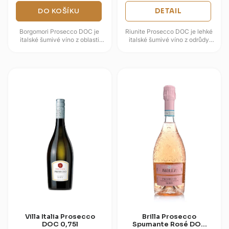
DO KOŠÍKU
DETAIL
Borgomori Prosecco DOC je
Riunite Prosecco DOC je lehké
italské šumivé víno z oblasti
italské šumivé víno z odrůdy
Veneto, vyráběné z odrůdy
Glera, které staví na svěžesti,
Glera podle přísných pravidel...
jemném perlení a ovocném...
Villa Italia Prosecco
Brilla Prosecco
DOC 0,75l
Spumante Rosé DOC