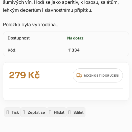
šumivých vín. Hodí se jako aperitiv, k lososu, salátům,
lehkým dezertům i slavnostnímu přípitku.
Položka byla vyprodána…
Dostupnost
Na dotaz
Kód:
11334
279 Kč
MOŽNOSTI DORUČENÍ
Měrná cena:
Tisk
Zeptat se
Hlídat
Sdílet