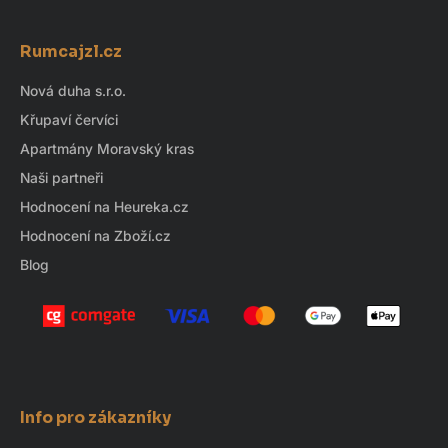
Z
á
Rumcajzl.cz
p
a
Nová duha s.r.o.
t
Křupaví červíci
í
Apartmány Moravský kras
Naši partneři
Hodnocení na Heureka.cz
Hodnocení na Zboží.cz
Blog
Info pro zákazníky