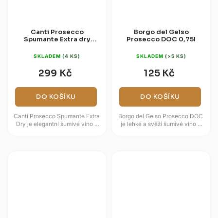
Canti Prosecco
Borgo del Gelso
Spumante Extra dry
Prosecco DOC 0,75l
0,75l (dárková krabice)
SKLADEM
(4 KS)
SKLADEM
(>5 KS)
299 Kč
125 Kč
DO KOŠÍKU
DO KOŠÍKU
Canti Prosecco Spumante Extra
Borgo del Gelso Prosecco DOC
Dry je elegantní šumivé víno z
je lehké a svěží šumivé víno z
italského regionu Veneto,
italské oblasti Veneto, které
vyráběné z odrůdy Glera podle...
zaujme jemným perlením a...