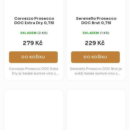
Corvezzo Prosecco
Serenello Prosecco
DOC Extra Dry 0,75l
DOC Brut 0,75l
SKLADEM
(2 KS)
SKLADEM
(1 KS)
279 Kč
229 Kč
DO KOŠÍKU
DO KOŠÍKU
Corvezzo Prosecco DOC Extra
Serenello Prosecco DOC Brut je
Dry je italské šumivé víno z
svěží italské šumivé víno z
Veneta s odrůdou Glera v hlavní
oblasti Veneto/Treviso s
roli. Vůně nabízí hrušku,...
klasickým projevem odrůdy
Glera....