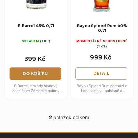
d
k
u
t
k
ů
t
B.Barrel 45% 0,7l
Bayou Spiced Rum 40%
0,7l
ů
SKLADEM
(1 KS)
MOMENTÁLNĚ NEDOSTUPNÉ
(1 KS)
999 Kč
399 Kč
DO KOŠÍKU
DETAIL
B.Barrel je mladý sladový
Bayou Spiced Rum pochází z
destilát ze Zámecké palírny
Lacassine v Louisianě a
Blatná, který vzniká ze sladinky
destiluje se v tradičních
z nakuřovaného sladu a vody
měděných pot stillech z melasy
z...
od...
2
položek celkem
O
v
l