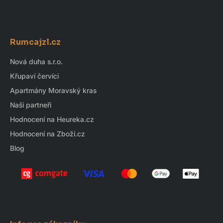
á
d
Z
a
á
c
Rumcajzl.cz
p
í
p
a
Nová duha s.r.o.
r
t
Křupaví červíci
v
í
k
Apartmány Moravský kras
y
Naši partneři
v
Hodnocení na Heureka.cz
ý
Hodnocení na Zboží.cz
p
i
Blog
s
u