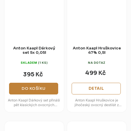
Anton Kaapl Dárkový
Anton Kaapl Hruškovice
set 5x 0,05l
47% 0,5l
SKLADEM
(1 KS)
NA DOTAZ
499 Kč
395 Kč
DO KOŠÍKU
DETAIL
Anton Kaapl Dárkový set přináší
Anton Kaapl Hruškovice je
pět klasických ovocných
jihočeský ovocný destilát z
destilátů v degustačním
Lihovaru Anton Kaapl,
formátu. V balení najdete
postavený na zralých hruškách
Slivovici,...
a čistém...