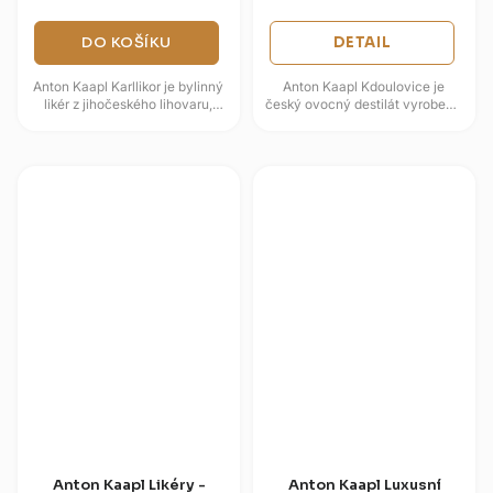
DO KOŠÍKU
DETAIL
Anton Kaapl Karllikor je bylinný
Anton Kaapl Kdoulovice je
likér z jihočeského lihovaru,
český ovocný destilát vyrobený
vznikající macerací směsi bylin
alkoholovým kvašením a
a koření v ovocném...
destilací kdoulí. Naředění
měkkou...
Anton Kaapl Likéry -
Anton Kaapl Luxusní