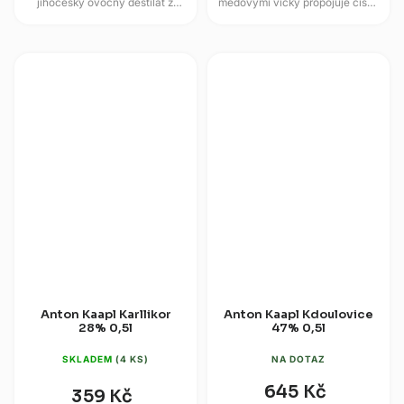
jihočeský ovocný destilát z
medovými víčky propojuje čistý
Lihovaru Anton Kaapl,
jablečný destilát s jemně
postavený na kvašených
sladkou stopou včelích produktů
jablkách a čistém...
z...
Anton Kaapl Karllikor
Anton Kaapl Kdoulovice
28% 0,5l
47% 0,5l
SKLADEM
(4 KS)
NA DOTAZ
645 Kč
359 Kč