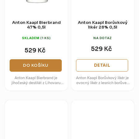
Anton Kaapl Bierbrand
Anton Kaapl Borůvkový
47% 0,5l
likér 28% 0,5l
SKLADEM
(1 KS)
NA DOTAZ
529 Kč
529 Kč
DO KOŠÍKU
DETAIL
Anton Kaapl Bierbrand je
Anton Kaapl Borůvkový likér je
jihočeský destilát z Lihovaru
ovocný likér z lesních borůvek
Anton Kaapl, postavený na pivní
macerovaných a lisovaných v
mladině a čistém řemeslném...
ovocném destilátu....