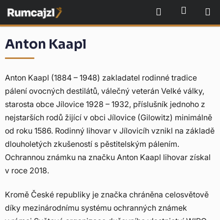
Přejít
NÁKU
Hledat
na
obsah
Anton Kaapl
Anton Kaapl (1884 – 1948) zakladatel rodinné tradice
pálení ovocných destilátů, válečný veterán Velké války,
starosta obce Jílovice 1928 – 1932, příslušník jednoho z
nejstarších rodů žijící v obci Jílovice (Gilowitz) minimálně
od roku 1586. Rodinný lihovar v Jílovicíh vznikl na základě
dlouholetých zkušeností s pěstitelským pálením.
Ochrannou známku na značku Anton Kaapl lihovar získal
v roce 2018.
Kromě České republiky je značka chráněna celosvětově
díky mezinárodnímu systému ochranných známek