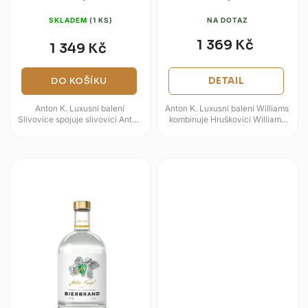
ů
SKLADEM
(1 KS)
NA DOTAZ
1 369 Kč
1 349 Kč
DO KOŠÍKU
DETAIL
Anton K. Luxusní balení
Anton K. Luxusní balení Williams
Slivovice spojuje slivovici Anton
kombinuje Hruškovici Williams
Kaapl s dvojicí degustačních
Anton Kaapl s dvojicí
skleniček v reprezentativní...
degustačních skleniček z
českého...