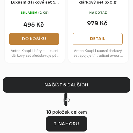
Luxusní dárkový set 5 x
dárkový set 3x0,2l
0,05l
SKLADEM
(2 KS)
NA DOTAZ
979 Kč
495 Kč
DO KOŠÍKU
DETAIL
Anton Kaapl Likéry – Luxusní
Anton Kaapl Luxusní dárkový
dárkový set představuje pět
set spojuje tři tradiční ovocné
jihočeských likérů z rodinné
pálenky v reprezentativním
palírny, která navazuje na...
balení. V sadě najdete...
NAČÍST 6 DALŠÍCH
S
t
1
2
r
O
á
18
položek celkem
v
n
l
k
NAHORU
o
á
v