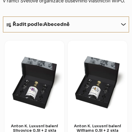
v rámci Světové organizace duševního vlastnictví WIPO.
Ř
Řadit podle:
Abecedně
a
z
V
e
ý
n
p
í
i
p
s
r
p
o
r
d
o
u
d
k
u
t
k
ů
t
Anton K. Luxusní balení
Anton K. Luxusní balení
Slivovice 0,5l + 2 skla
Williams 0,5l + 2 skla