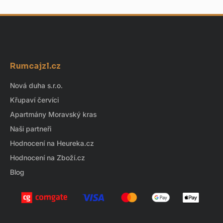
d
á
a
n
í
c
í
p
Z
r
á
v
Rumcajzl.cz
p
k
a
Nová duha s.r.o.
y
t
v
Křupaví červíci
ý
í
Apartmány Moravský kras
p
Naši partneři
i
s
Hodnocení na Heureka.cz
u
Hodnocení na Zboží.cz
Blog