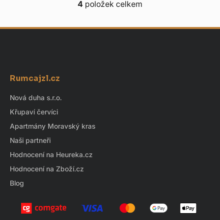
4
položek celkem
O
v
l
á
d
Z
a
á
c
Rumcajzl.cz
p
í
p
a
Nová duha s.r.o.
r
t
Křupaví červíci
v
í
k
Apartmány Moravský kras
y
Naši partneři
v
Hodnocení na Heureka.cz
ý
Hodnocení na Zboží.cz
p
i
Blog
s
u