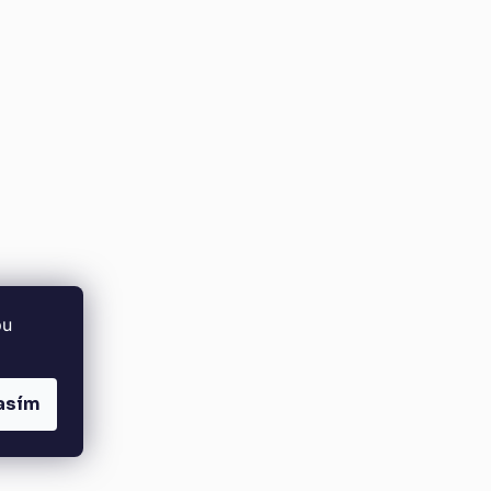
bu
asím