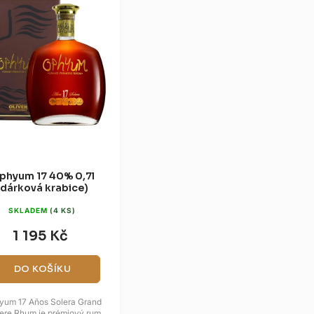
phyum 17 40% 0,7l
(dárková krabice)
SKLADEM
(4 KS)
1 195 Kč
DO KOŠÍKU
yum 17 Años Solera Grand
ere Rhum je prémiový rum s