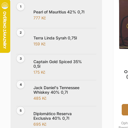
i
a
s
n
Pearl of Mauritius 42% 0,7l
p
e
777 Kč
r
l
o
d
Terra Linda Syrah 0,75l
159 Kč
u
k
t
Captain Gold Spiced 35%
0,5l
ů
O
175 Kč
Jack Daniel's Tennessee
Whiskey 40% 0,7l
485 Kč
Diplomático Reserva
Exclusiva 40% 0,7l
Oph
695 Kč
Premi