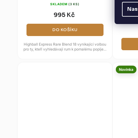
SKLADEM
(3 KS)
Nas
995 Kč
DO KOŠÍKU
Highball Express Rare Blend 18 vynikající volbou
pro ty, kteří vyhledávají rum k pomalému popíjení
a ocenění hluboké...
Novinka