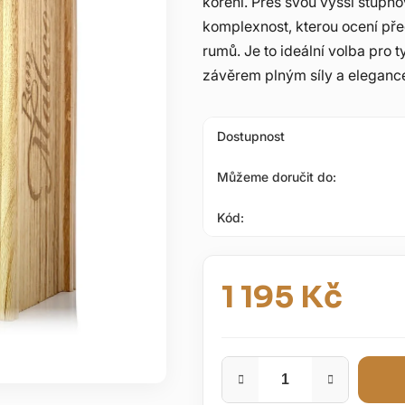
koření. Přes svou vyšší stupň
5
komplexnost, kterou ocení pře
hvězdiček.
rumů. Je to ideální volba pro t
závěrem plným síly a eleganc
Dostupnost
Můžeme doručit do:
Kód:
1 195 Kč
Měrná cena: