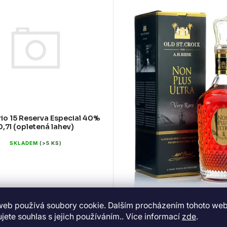
rio 15 Reserva Especial 40%
0,7l (opletená lahev)
SKLADEM
(>5 KS)
web používá soubory cookie. Dalším procházením tohoto we
A.H.Riise Non Plus Ultra V
jete souhlas s jejich používáním.. Více informací
zde
.
42% 0,7l (dárková krab