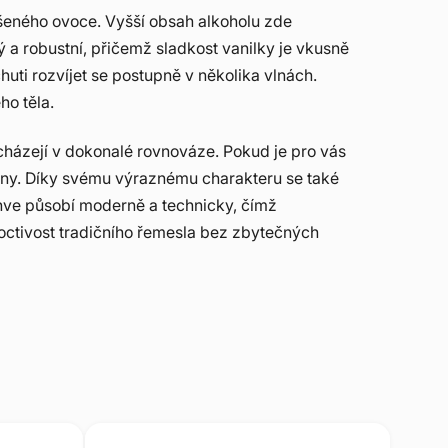
ušeného ovoce. Vyšší obsah alkoholu zde
ý a robustní, přičemž sladkost vanilky je vkusně
huti rozvíjet se postupně v několika vlnách.
ho těla.
cházejí v dokonalé rovnováze. Pokud je pro vás
 tóny. Díky svému výraznému charakteru se také
áhve působí moderně a technicky, čímž
poctivost tradičního řemesla bez zbytečných