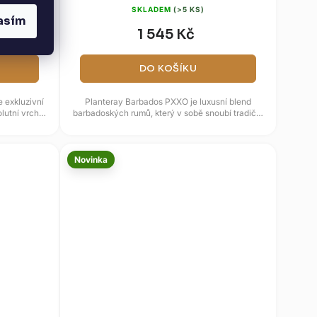
SKLADEM
(>5 KS)
asím
1 545 Kč
DO KOŠÍKU
e exkluzivní
Planteray Barbados PXXO je luxusní blend
lutní vrchol
barbadoských rumů, který v sobě snoubí tradiční
řemeslnou výrobu a...
Novinka