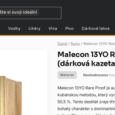
y
Vodky
Likéry
Vína
Pivo
Dárkové lahve
Domů
/
Rumy
/
Malecon 13YO Rare
Malecon 13YO R
(dárková kazeta
Neohodnoceno
Malecon
Podr
Průměrné
hodnocení
Malecon 13YO Rare Proof je a
produktu
kubánskou metodou, který vyn
je
50,5 %. Tento destilát zraje t
0,0
bohatý charakter s dominantní
z