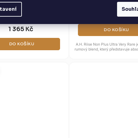
SKLADEM
(4 KS)
tavení
Souhl
1 995 Kč
1 365 Kč
DO KOŠÍKU
DO KOŠÍKU
A.H. Riise Non Plus Ultra Very Rare j
rumový blend, který představuje abso
řemeslné zručnosti...