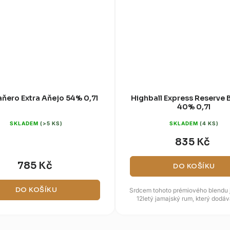
ero Extra Aňejo 54% 0,7l
Highball Express Reserve 
40% 0,7l
SKLADEM
(>5 KS)
SKLADEM
(4 KS)
835 Kč
785 Kč
DO KOŠÍKU
DO KOŠÍKU
Srdcem tohoto prémiového blendu j
12letý jamajský rum, který dodá
intenzivní a plný charakter. Te