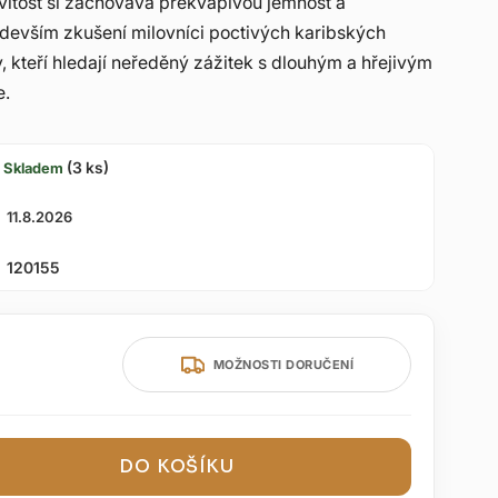
ovitost si zachovává překvapivou jemnost a
devším zkušení milovníci poctivých karibských
y, kteří hledají neředěný zážitek s dlouhým a hřejivým
e.
(3 ks)
Skladem
11.8.2026
120155
MOŽNOSTI DORUČENÍ
DO KOŠÍKU