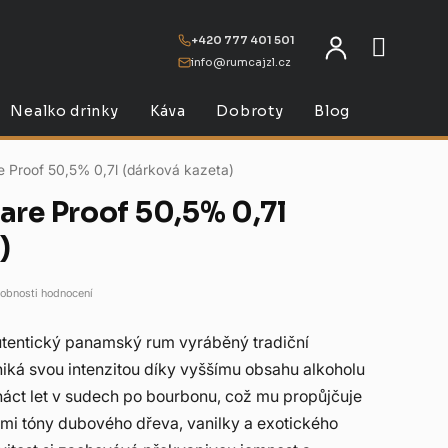
+420 777 401 501
info@rumcajzl.cz
NÁKU
Nealko drinky
Káva
Dobroty
Blog
 Proof 50,5% 0,7l (dárková kazeta)
are Proof 50,5% 0,7l
)
obnosti hodnocení
utentický panamský rum vyráběný tradiční
iká svou intenzitou díky vyššímu obsahu alkoholu
řináct let v sudech po bourbonu, což mu propůjčuje
mi tóny dubového dřeva, vanilky a exotického