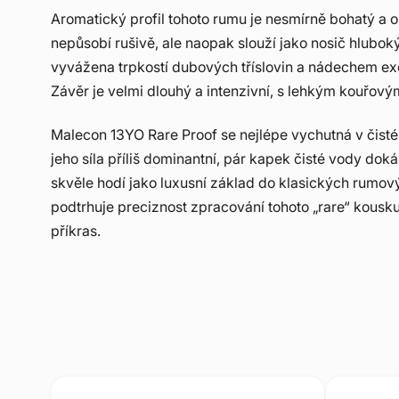
Aromatický profil tohoto rumu je nesmírně bohatý a 
nepůsobí rušivě, ale naopak slouží jako nosič hlubok
vyvážena trpkostí dubových tříslovin a nádechem exoti
Závěr je velmi dlouhý a intenzivní, s lehkým kouřový
Malecon 13YO Rare Proof se nejlépe vychutná v čisté
jeho síla příliš dominantní, pár kapek čisté vody do
skvěle hodí jako luxusní základ do klasických rumov
podtrhuje preciznost zpracování tohoto „rare“ kousku
příkras.