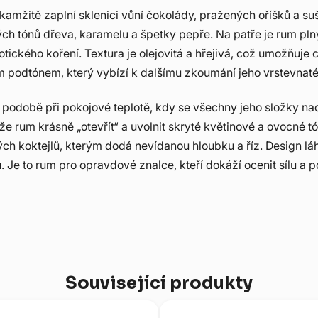
okamžitě zaplní sklenici vůní čokolády, pražených oříšků a s
ých tónů dřeva, karamelu a špetky pepře. Na patře je rum pln
ckého koření. Textura je olejovitá a hřejivá, což umožňuje c
m podtónem, který vybízí k dalšímu zkoumání jeho vrstevnaté
 podobě při pokojové teplotě, kdy se všechny jeho složky na
káže rum krásně „otevřít“ a uvolnit skryté květinové a ovocné
ých koktejlů, kterým dodá nevídanou hloubku a říz. Design l
. Je to rum pro opravdové znalce, kteří dokáží ocenit sílu a 
Související produkty