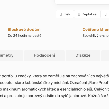
Tisk
Zeptat se
Bleskové dodání
Ověřeno klie
Do 24 hodin na cestě
Spolehlivý e-sho
rametry
Hodnocení
Diskuze
portfoliu značky, která se zaměřuje na zachování co největší 
receptur staré kubánské školy míchání. Označení „Rare Proof“
o maximum aromatických látek a esenciálních olejů. Celých 
ní a prohlubuje barevný odstín do sytě jantarové. Každá šarž