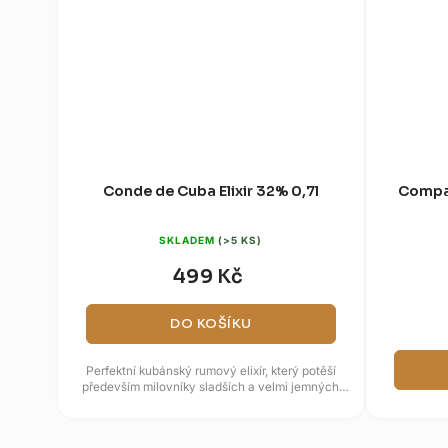
Conde de Cuba Elixir 32% 0,7l
Compaň
SKLADEM
(>5 KS)
499 Kč
DO KOŠÍKU
Perfektní kubánský rumový elixír, který potěší
především milovníky sladších a velmi jemných
destilátů. Jeho základem...