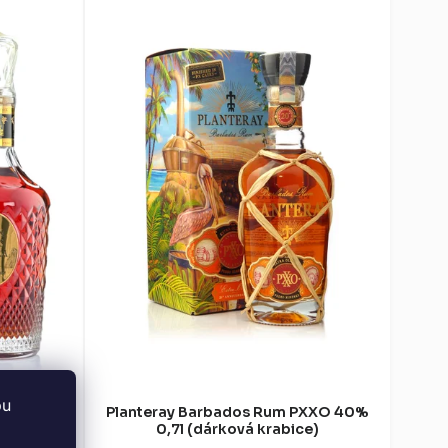
bu
ery Rare
Planteray Barbados Rum PXXO 40%
ice)
0,7l (dárková krabice)