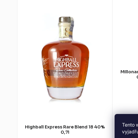
Millona
Tento 
Highball Express Rare Blend 18 40%
vyjadřu
0,7l