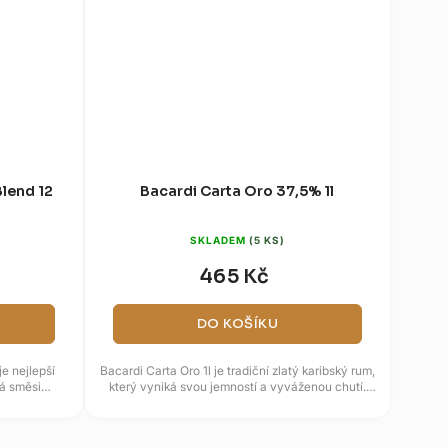
Blend 12
Bacardi Carta Oro 37,5% 1l
SKLADEM
(5 KS)
465 Kč
DO KOŠÍKU
e nejlepší
Bacardi Carta Oro 1l je tradiční zlatý karibský rum,
vá směsi
který vyniká svou jemností a vyváženou chutí.
n...
Destilát zraje v...