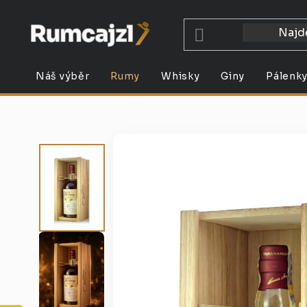
Přejít
na
obsah
Náš výběr
Rumy
Whisky
Giny
Pálenk