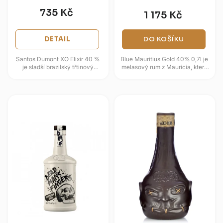
735 Kč
1 175 Kč
DETAIL
DO KOŠÍKU
Santos Dumont XO Elixir 40 %
Blue Mauritius Gold 40% 0,7l je
je sladší brazilský třtinový
melasový rum z Mauricia, který
destilát s hladkým profilem a
spojuje tropický původ, zrání ve
výrazným dezertním...
francouzském dubu a...