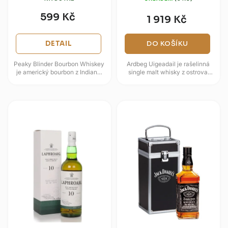
599 Kč
1 919 Kč
DETAIL
DO KOŠÍKU
Peaky Blinder Bourbon Whiskey
Ardbeg Uigeadail je rašelinná
je americký bourbon z Indiany,
single malt whisky z ostrova
připravený pro řadu Sadler’s
Islay, pojmenovaná po jezeře
inspirovanou světem Peaky...
Loch Uigeadail. Spojuje...