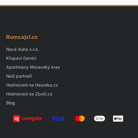
Z
á
Rumcajzl.cz
p
a
Nová duha s.r.o.
t
Křupaví červíci
í
Apartmány Moravský kras
Naši partneři
Hodnocení na Heureka.cz
Hodnocení na Zboží.cz
Blog