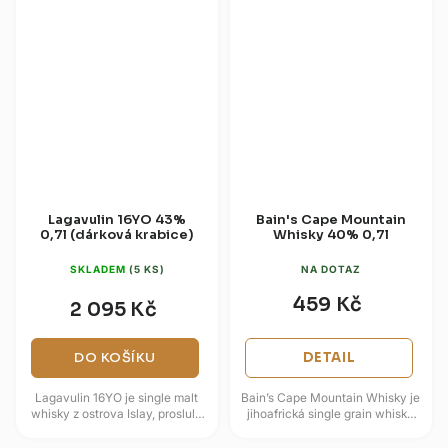
Lagavulin 16YO 43%
Bain's Cape Mountain
0,7l (dárková krabice)
Whisky 40% 0,7l
SKLADEM
(5 KS)
NA DOTAZ
459 Kč
2 095 Kč
DO KOŠÍKU
DETAIL
Lagavulin 16YO je single malt
Bain’s Cape Mountain Whisky je
whisky z ostrova Islay, proslulá
jihoafrická single grain whisky
mohutnou rašelinovou
vyráběná ze sluncem vyzrálého
kouřovostí a námořním...
místního obilí. Prochází...