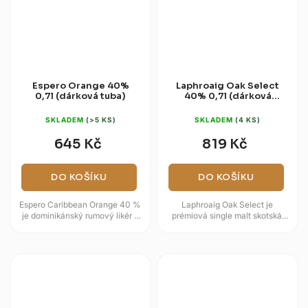
Espero Orange 40%
Laphroaig Oak Select
0,7l (dárková tuba)
40% 0,7l (dárková
krabice)
SKLADEM
(>5 KS)
SKLADEM
(4 KS)
645 Kč
819 Kč
DO KOŠÍKU
DO KOŠÍKU
Espero Caribbean Orange 40 %
Laphroaig Oak Select je
je dominikánský rumový likér s
prémiová single malt skotská
macerovanou pomerančovou
whisky pocházející z ostrova
kůrou a základem z vyzrálých...
Islay, známého svými výrazně...