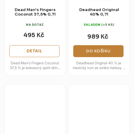
Dead Man's Fingers
Deadhead Original
Coconut 37,5% 0,7l
40% 0,7l
NA DOTAZ
SKLADEM
(>5 KS)
495 Kč
989 Kč
DETAIL
DO KOŠÍKU
Dead Man’s Fingers Coconut
Deadhead Original 40 % je
37,5 % je kokosový spirit drink
mexický rum ze směsi melasy a
na bázi karibského rumu, který
šťávy z cukrové třtiny, který
kombinuje tropickou...
zraje šest let a zaujme...