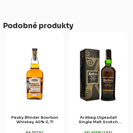
Camus. Blend...
Podobné produkty
Peaky Blinder Bourbon
Ardbeg Uigeadail
Whiskey 40% 0,7l
Single Malt Scotch
Whisky 54,2% 0,7l
(dárková krabice)
NA DOTAZ
SKLADEM
(3 KS)