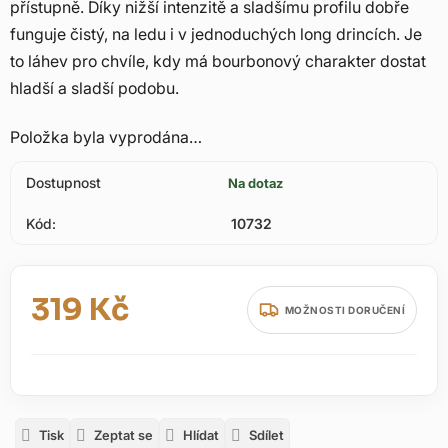
přístupně. Díky nižší intenzitě a sladšímu profilu dobře
funguje čistý, na ledu i v jednoduchých long drincích. Je
to láhev pro chvíle, kdy má bourbonový charakter dostat
hladší a sladší podobu.
Položka byla vyprodána…
Dostupnost
Na dotaz
Kód:
10732
319 Kč
MOŽNOSTI DORUČENÍ
Měrná cena:
Tisk
Zeptat se
Hlídat
Sdílet