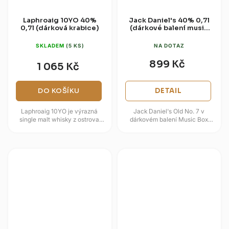
Laphroaig 10YO 40%
Jack Daniel's 40% 0,7l
0,7l (dárková krabice)
(dárkové balení music
box)
SKLADEM
(5 KS)
NA DOTAZ
899 Kč
1 065 Kč
DO KOŠÍKU
DETAIL
Laphroaig 10YO je výrazná
Jack Daniel's Old No. 7 v
single malt whisky z ostrova
dárkovém balení Music Box
Islay, známá intenzivním
přináší klasickou Tennessee
profilem rašeliny, kouře a
Whiskey v dekorativním kufříku
mořské...
s...