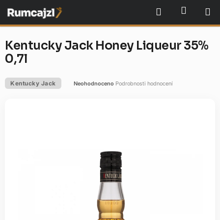
Přejít
NÁKU
Hledat
na
obsah
Kentucky Jack Honey Liqueur 35%
0,7l
Kentucky Jack
Neohodnoceno
Podrobnosti hodnocení
Průměrné
hodnocení
produktu
je
0,0
z
5
hvězdiček.