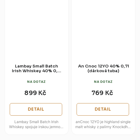
Lambay Small Batch
An Cnoc 12YO 40% 0,7l
Irish Whiskey 40% 0,7l
(dárková tuba)
(dárková krabice)
NA DOTAZ
NA DOTAZ
899 Kč
769 Kč
DETAIL
DETAIL
Lambay Small Batch Irish
anCnoc 12YO je highland single
Whiskey spojuje irskou jemnost
malt whisky z palírny Knockdhu,
s francouzským vlivem
která spojuje tradiční výrobu se
koňakových sudů House
svěžím a moderně...