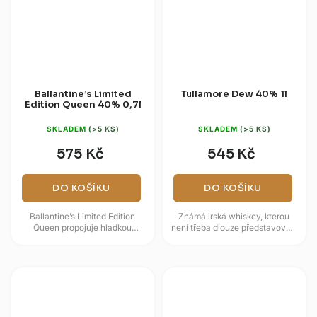
Ballantine’s Limited
Tullamore Dew 40% 1l
Edition Queen 40% 0,7l
SKLADEM
(>5 KS)
SKLADEM
(>5 KS)
575 Kč
545 Kč
DO KOŠÍKU
DO KOŠÍKU
Ballantine’s Limited Edition
Známá irská whiskey, kterou
Queen propojuje hladkou
není třeba dlouze představovat.
skotskou blended whisky
Její extra jemnou, třikrát
Ballantine’s Finest se
destilovanou chuť s výrazným...
sběratelským...