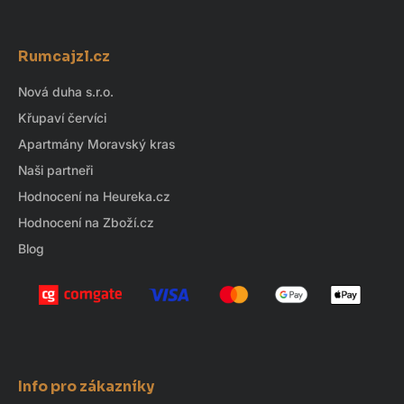
d
Z
a
á
c
Rumcajzl.cz
p
í
p
a
Nová duha s.r.o.
r
t
Křupaví červíci
v
í
k
Apartmány Moravský kras
y
Naši partneři
v
Hodnocení na Heureka.cz
ý
Hodnocení na Zboží.cz
p
i
Blog
s
u
Info pro zákazníky