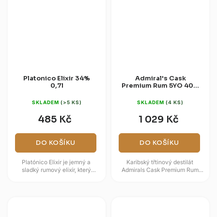
Platonico Elixir 34%
Admiral's Cask
0,7l
Premium Rum 5YO 40%
0,7l
SKLADEM
(>5 KS)
SKLADEM
(4 KS)
485 Kč
1 029 Kč
DO KOŠÍKU
DO KOŠÍKU
Platónico Elixir je jemný a
Karibský třtinový destilát
sladký rumový elixír, který
Admirals Cask Premium Rum
pochází ze srdce Karibiku.
5YO nabízí spolehlivou kvalitu
Vyznačuje se hlubokou
postavenou na tradičních...
jantarovou...