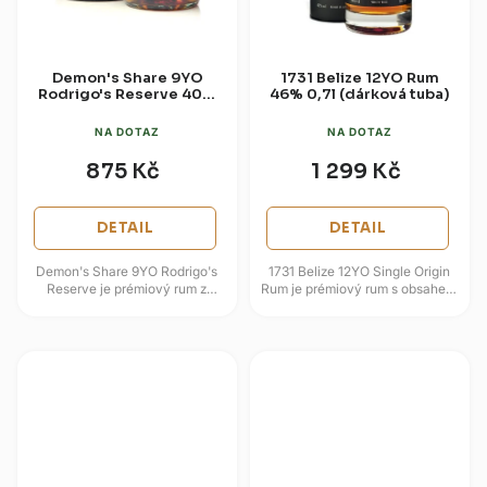
Demon's Share 9YO
1731 Belize 12YO Rum
Rodrigo's Reserve 40%
46% 0,7l (dárková tuba)
0,7l (dárková tuba)
NA DOTAZ
NA DOTAZ
875 Kč
1 299 Kč
DETAIL
DETAIL
Demon's Share 9YO Rodrigo's
1731 Belize 12YO Single Origin
Reserve je prémiový rum z
Rum je prémiový rum s obsahem
Panamy, který zraje devět let v
alkoholu 46 %, pocházející z
sudech z amerického bílého...
palírny Travellers...