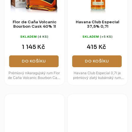
Flor de Caňa Volcanic
Havana Club Especial
Bourbon Cask 40% 1l
37,5% 0,7l
SKLADEM
(4 KS)
SKLADEM
(>5 KS)
1 145 Kč
415 Kč
DO KOŠÍKU
DO KOŠÍKU
Prémiový nikaragujský rum Flor
Havana Club Especial 0,7l je
de Caña Volcanic Bourbon Cask
prémiový zlatý kubánský rum,
nabízí neotřelý chuťový zážitek
který vyniká svým procesem
z destilátu zrajícího v...
dvojitého zrání v dubových...