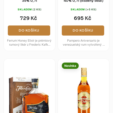
35% 0,7l
40% 0,7l (kožený obal)
SKLADEM
(2 KS)
SKLADEM
(>5 KS)
729 Kč
695 Kč
DO KOŠÍKU
DO KOŠÍKU
Ferrum Honey Elixír je prémiový
Pampero Aniversario je
rumový likér z Frederic Kafka
venezuelský rum vytvořený k
Distillery v České republice,
výročí založení značky Pampero
navazující na odkaz...
a dodávaný v typickém
koženém...
Novinka