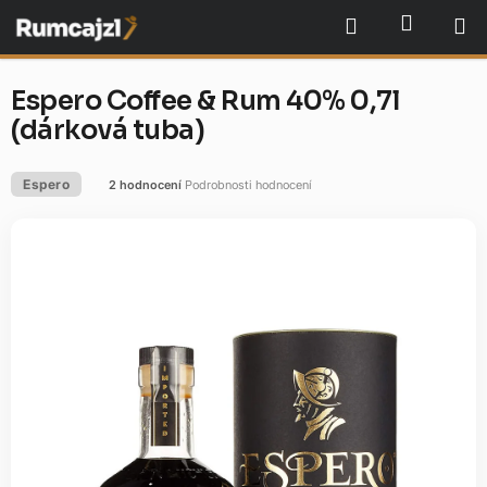
Přejít
NÁKU
Hledat
na
obsah
Espero Coffee & Rum 40% 0,7l
(dárková tuba)
Espero
2 hodnocení
Podrobnosti hodnocení
Průměrné
hodnocení
produktu
je
5,0
z
5
hvězdiček.