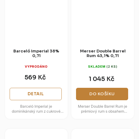
Barceló Imperial 38%
Merser Double Barrel
0,7l
Rum 43,1% 0,7l
VYPRODÁNO
SKLADEM
(2 KS)
569 Kč
1 045 Kč
DETAIL
DO KOŠÍKU
Barceló Imperial je
Merser Double Barrel Rum je
dominikánský rum z cukrové
prémiový rum s obsahem
třtiny pěstované v
alkoholu 43,1 %, vyráběný
Dominikánské republice, zrající
londýnskou značkou Charles
až deset let v...
Merser & Co.,...