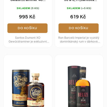
0,7l
krabice)
SKLADEM
(5 KS)
SKLADEM
(>5 KS)
995 Kč
619 Kč
DO KOŠÍKU
DO KOŠÍKU
Santos Dumont XO
Ron Barceló Imperial je vyzrálý
Gewürztraminer je exkluzivní
dominikánský rum v dárkové
limitovaná edice, která posouvá
krabici, který staví na sudech z
hranice tradičního staření rumu
jemně opáleného dubu. V...
díky...