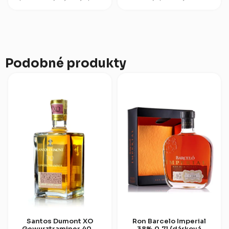
drink z rumu, který zraje ve
obsahem alkoholu 49 %,
vypálených dubových
pocházející z Panamy a
sudech....
zařazený do exkluzivní...
Podobné produkty
Santos Dumont XO
Ron Barcelo Imperial
Gewurztraminer 40%
38% 0,7l (dárková