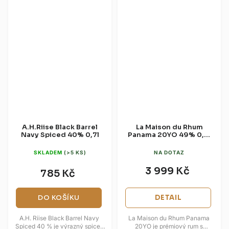
A.H.Riise Black Barrel
La Maison du Rhum
Navy Spiced 40% 0,7l
Panama 20YO 49% 0,7l
(dárková kazeta)
SKLADEM
(>5 KS)
NA DOTAZ
3 999 Kč
785 Kč
DO KOŠÍKU
DETAIL
A.H. Riise Black Barrel Navy
La Maison du Rhum Panama
Spiced 40 % je výrazný spiced
20YO je prémiový rum s