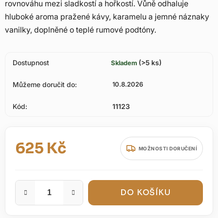
rovnováhu mezi sladkostí a hořkostí. Vůně odhaluje
hluboké aroma pražené kávy, karamelu a jemné náznaky
vanilky, doplněné o teplé rumové podtóny.
Dostupnost
(>5 ks)
Skladem
Můžeme doručit do:
10.8.2026
Kód:
11123
625 Kč
MOŽNOSTI DORUČENÍ
Měrná cena:
DO KOŠÍKU