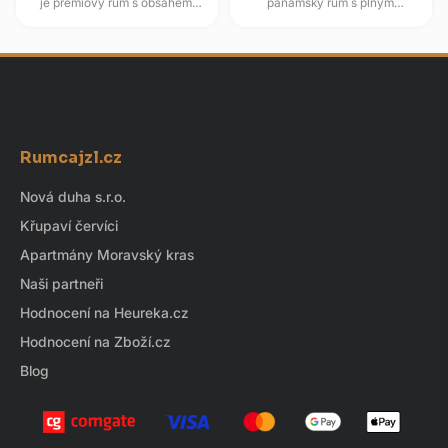
je prémiový rum s obsahem
panamský rum s plným
alkoholu 40 %, vyráběný v
sudovým profilem, který zraje v
thajské provincii Nakhon
sudech po bourbonu a následně
Pathom...
dozrává v...
Z
á
Rumcajzl.cz
p
a
Nová duha s.r.o.
t
Křupaví červíci
í
Apartmány Moravský kras
Naši partneři
Hodnocení na Heureka.cz
Hodnocení na Zboží.cz
Blog