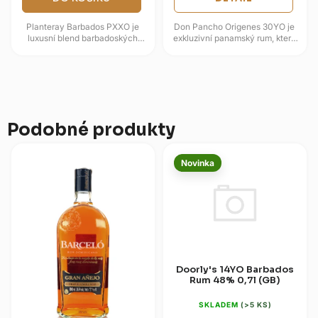
Planteray Barbados PXXO je
Don Pancho Origenes 30YO je
luxusní blend barbadoských
exkluzivní panamský rum, který
rumů, který v sobě snoubí
představuje životní dílo
tradiční řemeslnou výrobu a...
legendárního mistra blenderu...
Podobné produkty
Novinka
Doorly's 14YO Barbados
Rum 48% 0,7l (GB)
SKLADEM
(>5 KS)