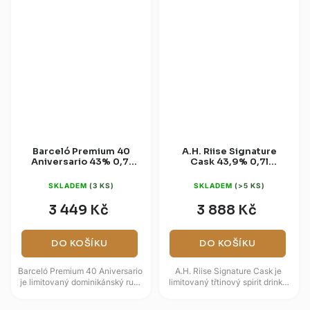
Barceló Premium 40
A.H. Riise Signature
Aniversario 43% 0,7l
Cask 43,9% 0,7l
(dárková krabice)
(dárková kazeta)
SKLADEM
(3 KS)
SKLADEM
(>5 KS)
3 449 Kč
3 888 Kč
DO KOŠÍKU
DO KOŠÍKU
Barceló Premium 40 Aniversario
A.H. Riise Signature Cask je
je limitovaný dominikánský rum
limitovaný třtinový spirit drink s
vytvořený k výročí řady Barceló
bohatým tropickým profilem a
Imperial. Blend zraje...
luxusní prezentací v...