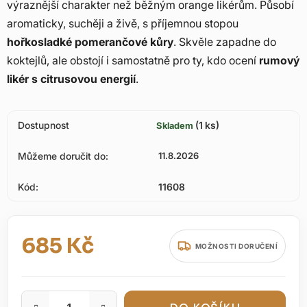
výraznější charakter než běžným orange likérům. Působí
aromaticky, suchěji a živě, s příjemnou stopou
hořkosladké pomerančové kůry
. Skvěle zapadne do
koktejlů, ale obstojí i samostatně pro ty, kdo ocení
rumový
likér s citrusovou energií
.
Dostupnost
(1 ks)
Skladem
Můžeme doručit do:
11.8.2026
Kód:
11608
685 Kč
MOŽNOSTI DORUČENÍ
Měrná cena: