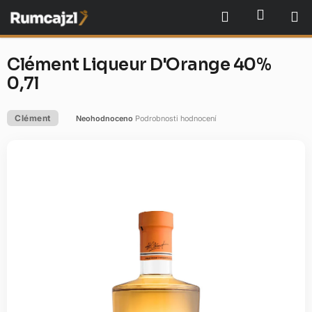
Přejít
NÁKU
Hledat
na
obsah
Clément Liqueur D'Orange 40%
0,7l
Clément
Neohodnoceno
Podrobnosti hodnocení
Průměrné
hodnocení
produktu
je
0,0
z
5
hvězdiček.