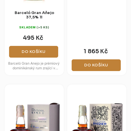
Barceló Gran Aňejo
37,5% 1l
SKLADEM
(>5 KS)
495 Kč
1 865 Kč
DO KOŠÍKU
Barceló Gran Anejo je prémiový
DO KOŠÍKU
dominikánský rum zrající v
dubech po bourbonu, který
vyniká svou jemností a
bohatým...