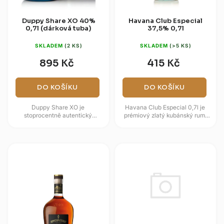
Duppy Share XO 40%
Havana Club Especial
0,7l (dárková tuba)
37,5% 0,7l
SKLADEM
(2 KS)
SKLADEM
(>5 KS)
895 Kč
415 Kč
DO KOŠÍKU
DO KOŠÍKU
Duppy Share XO je
Havana Club Especial 0,7l je
stoprocentně autentický
prémiový zlatý kubánský rum,
karibský rum z prestižní
který vyniká svým procesem
barbadoské palírny Foursquare.
dvojitého zrání v dubových...
Tento suchý blend...