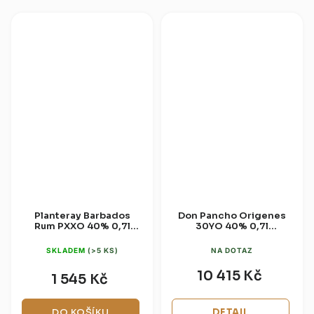
patře...
až deset let v...
Planteray Barbados
Don Pancho Origenes
Rum PXXO 40% 0,7l
30YO 40% 0,7l
(dárková krabice)
(dárková
SKLADEM
(>5 KS)
NA DOTAZ
10 415 Kč
1 545 Kč
DO KOŠÍKU
DETAIL