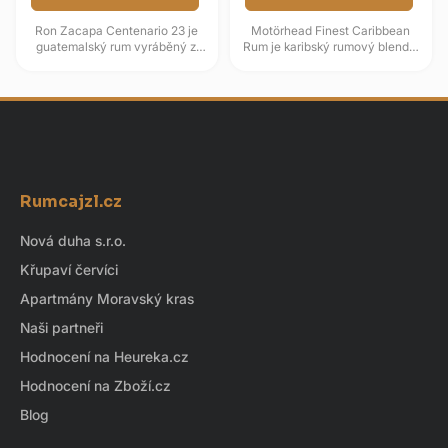
Ron Zacapa Centenario 23 je
Motörhead Finest Caribbean
guatemalský rum vyráběný z
Rum je karibský rumový blend s
panenského medu cukrové
rockovou identitou a zráním v
třtiny a zrající systémem
sudech po bourbonu. Ve vůni...
Solera....
Z
á
Rumcajzl.cz
p
a
Nová duha s.r.o.
t
Křupaví červíci
í
Apartmány Moravský kras
Naši partneři
Hodnocení na Heureka.cz
Hodnocení na Zboží.cz
Blog