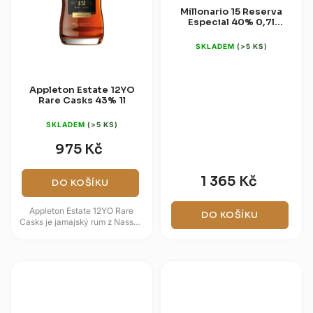
Millonario 15 Reserva
Especial 40% 0,7l
(opletená lahev)
SKLADEM
(>5 KS)
Appleton Estate 12YO
Rare Casks 43% 1l
SKLADEM
(>5 KS)
975 Kč
1 365 Kč
DO KOŠÍKU
Appleton Estate 12YO Rare
DO KOŠÍKU
Casks je jamajský rum z Nassau
Valley, jehož blend tvoří rumy
stařené nejméně 12 let. Ve...