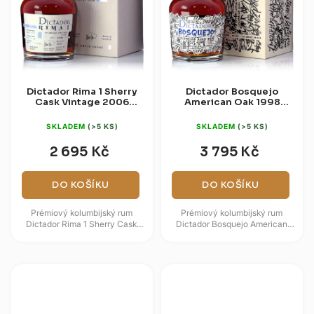
Dictador Rima 1 Sherry
Dictador Bosquejo
Cask Vintage 2006
American Oak 1998
44% 0,7l
43% 0,7l
SKLADEM
(>5 KS)
SKLADEM
(>5 KS)
2 695 Kč
3 795 Kč
DO KOŠÍKU
DO KOŠÍKU
Prémiový kolumbijský rum
Prémiový kolumbijský rum
Dictador Rima 1 Sherry Cask
Dictador Bosquejo American
Vintage 2006 představuje
Oak 1998 pochází z limitované
limitovanou ročníkovou edici
ročníkové edice rodiny Parra....
vyrobenou...