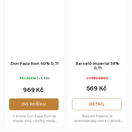
Don Papa Rum 40% 0,7l
Barceló Imperial 38%
0,7l
SKLADEM
(>5 KS)
VYPRODÁNO
569 Kč
969 Kč
DO KOŠÍKU
DETAIL
V aroma Don Papa Rum se
Barceló Imperial je
snoubí tóny vanilky, medu,
dominikánský rum z cukrové
kandovaného ovoce, hrozinek a
třtiny pěstované v
skořice s nádechem citrusů. Na
Dominikánské republice, zrající