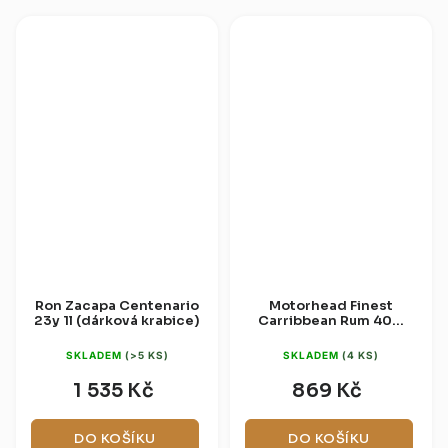
Ron Zacapa Centenario
Motorhead Finest
23y 1l (dárková krabice)
Carribbean Rum 40%
0,7l
SKLADEM
(>5 KS)
SKLADEM
(4 KS)
1 535 Kč
869 Kč
DO KOŠÍKU
DO KOŠÍKU