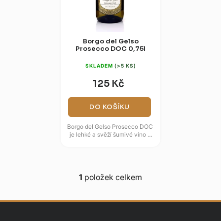
d
k
u
t
k
ů
t
Borgo del Gelso
Prosecco DOC 0,75l
ů
SKLADEM
(>5 KS)
125 Kč
DO KOŠÍKU
Borgo del Gelso Prosecco DOC
je lehké a svěží šumivé víno z
italské oblasti Veneto, které
zaujme jemným perlením a...
1
položek celkem
O
v
l
á