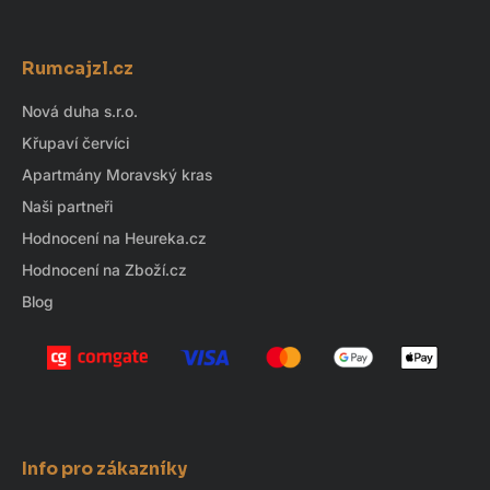
d
Z
a
á
c
Rumcajzl.cz
p
í
p
a
Nová duha s.r.o.
r
t
Křupaví červíci
v
í
k
Apartmány Moravský kras
y
Naši partneři
v
Hodnocení na Heureka.cz
ý
Hodnocení na Zboží.cz
p
i
Blog
s
u
Info pro zákazníky