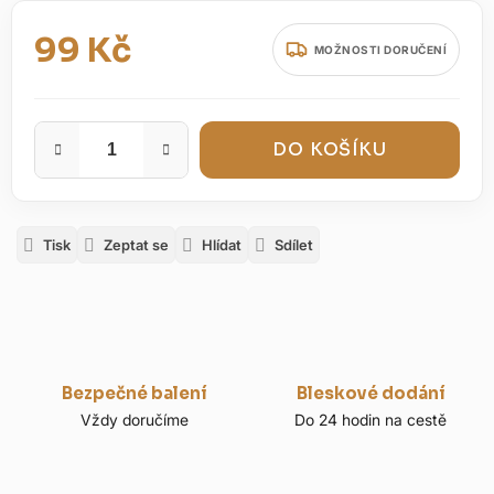
99 Kč
MOŽNOSTI DORUČENÍ
Měrná cena:
DO KOŠÍKU
Tisk
Zeptat se
Hlídat
Sdílet
Bezpečné balení
Bleskové dodání
Vždy doručíme
Do 24 hodin na cestě