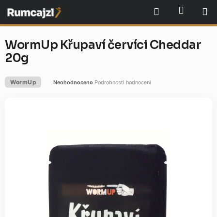
Přejít
NÁKU
Hledat
na
obsah
WormUp Křupaví červíci Cheddar
20g
WormUp
Neohodnoceno
Podrobnosti hodnocení
Průměrné
hodnocení
produktu
je
0,0
z
5
hvězdiček.