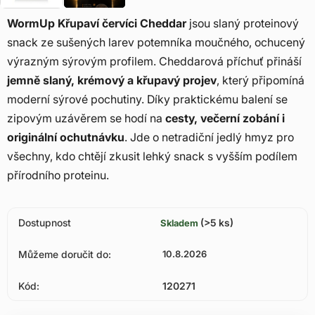
WormUp Křupaví červíci Cheddar
jsou slaný proteinový
snack ze sušených larev potemníka moučného, ochucený
výrazným sýrovým profilem. Cheddarová příchuť přináší
jemně slaný, krémový a křupavý projev
, který připomíná
moderní sýrové pochutiny. Díky praktickému balení se
zipovým uzávěrem se hodí na
cesty, večerní zobání i
originální ochutnávku
. Jde o netradiční jedlý hmyz pro
všechny, kdo chtějí zkusit lehký snack s vyšším podílem
přírodního proteinu.
Dostupnost
(>5 ks)
Skladem
Můžeme doručit do:
10.8.2026
Kód:
120271