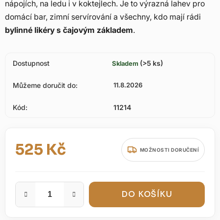
nápojích, na ledu i v koktejlech. Je to výrazná lahev pro
domácí bar, zimní servírování a všechny, kdo mají rádi
bylinné likéry s čajovým základem
.
Dostupnost
(>5 ks)
Skladem
Můžeme doručit do:
11.8.2026
Kód:
11214
525 Kč
MOŽNOSTI DORUČENÍ
Měrná cena:
DO KOŠÍKU