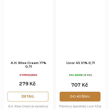
A.H. Riise Cream 17%
Licor 43 31% 0,7l
0,7l
VYPRODÁNO
SKLADEM
(5 KS)
279 Kč
707 Kč
DETAIL
DO KOŠÍKU
A.H. Riise Cream je sametový
Prémiový španělský Licor 43 je