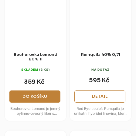
Becherovka Lemond
Rumquila 40% 0,7l
20% 1l
SKLADEM
(3 KS)
NA DOTAZ
595 Kč
359 Kč
DO KOŠÍKU
DETAIL
Becherovka Lemond je jemný
Red Eye Louie’s Rumquila je
bylinno-ovocný likér s
unikátní hybridní lihovina, která
příjemným obsahem alkoholu 20
kombinuje prémiový portorický
%, který vyniká svou
rum s tequila blanco...
mimořádnou...