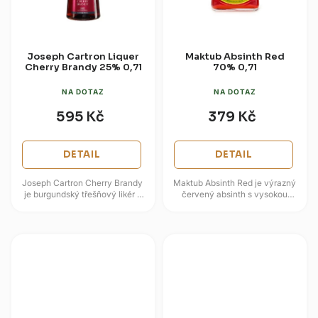
Joseph Cartron Liquer
Maktub Absinth Red
Cherry Brandy 25% 0,7l
70% 0,7l
NA DOTAZ
NA DOTAZ
595 Kč
379 Kč
DETAIL
DETAIL
Joseph Cartron Cherry Brandy
Maktub Absinth Red je výrazný
je burgundský třešňový likér z
červený absinth s vysokou
rodinné likovárny, která sídlí v
intenzitou, bylinným základem a
Nuits-Saint-Georges od...
nápadným vizuálním
projevem....