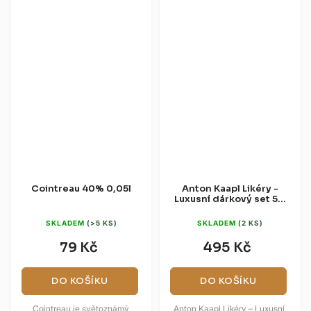
Cointreau 40% 0,05l
Anton Kaapl Likéry -
Luxusní dárkový set 5 x
0,05l
SKLADEM
(>5 KS)
SKLADEM
(2 KS)
79 Kč
495 Kč
DO KOŠÍKU
DO KOŠÍKU
Cointreau je světoznámý
Anton Kaapl Likéry – Luxusní