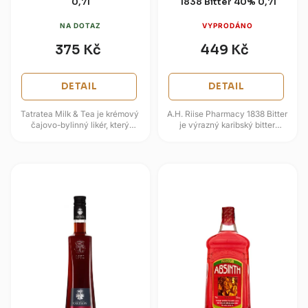
0,7l
1838 Bitter 40% 0,7l
NA DOTAZ
VYPRODÁNO
375 Kč
449 Kč
DETAIL
DETAIL
Tatratea Milk & Tea je krémový
A.H. Riise Pharmacy 1838 Bitter
čajovo-bylinný likér, který
je výrazný karibský bitter
vychází z původního Tatratea
navazující na lékárnickou tradici
Original a zjemňuje jej...
značky A.H. Riise a její...