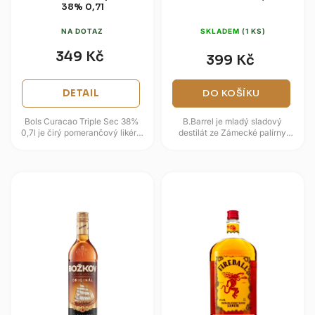
38% 0,7l
NA DOTAZ
SKLADEM
(1 KS)
349 Kč
399 Kč
DETAIL
DO KOŠÍKU
Bols Curacao Triple Sec 38%
B.Barrel je mladý sladový
0,7l je čirý pomerančový likér z
destilát ze Zámecké palírny
Nizozemska, určený především
Blatná, který vzniká ze sladinky
pro klasické koktejly. Chuť...
z nakuřovaného sladu a vody
z...