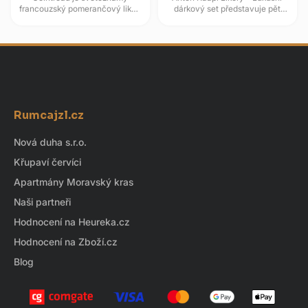
francouzský pomerančový likér,
dárkový set představuje pět
který se řadí mezi tzv. triple sec
jihočeských likérů z rodinné
– suché citrusové likéry....
palírny, která navazuje na...
Z
á
Rumcajzl.cz
p
a
Nová duha s.r.o.
t
Křupaví červíci
í
Apartmány Moravský kras
Naši partneři
Hodnocení na Heureka.cz
Hodnocení na Zboží.cz
Blog