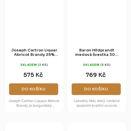
Joseph Cartron Liquer
Baron Hildprandt
Abricot Brandy 25%
medová švestka 30%
0,7l
0,7l
SKLADEM
(2 KS)
SKLADEM
(5 KS)
575 Kč
769 Kč
DO KOŠÍKU
DO KOŠÍKU
Joseph Cartron Liqueur Abricot
Lahodný likér, který vzniknul
Brandy je burgundský
spojením kvalitní ovocné
meruňkový likér vyráběný od
pálenky z Blatné, českého medu
roku 1882 v Nuits-Saint-
a macerátu ze zralého ovoce.
Georges....
Má...