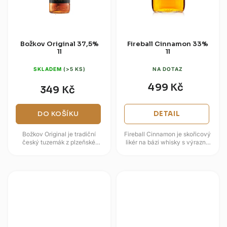
Božkov Original 37,5%
Fireball Cinnamon 33%
1l
1l
SKLADEM
(>5 KS)
NA DOTAZ
499 Kč
349 Kč
DO KOŠÍKU
DETAIL
Božkov Original je tradiční
Fireball Cinnamon je skořicový
český tuzemák z plzeňské
likér na bázi whisky s výrazně
likérky Stock, jehož příběh začal
hřejivým a sladce kořeněným
v roce 1948. Kombinace
profilem. V chuti dominuje...
jemného...