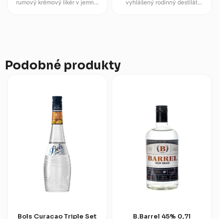
rumový krémový likér v jemně
vyhlášený rodinný destilát
dezertním stylu značky A.H.
vyráběný v Cartageně z čistě
Riise. Na patře propojuje...
přírodních ingrediencí....
Podobné produkty
Bols Curacao Triple Set
B.Barrel 45% 0,7l