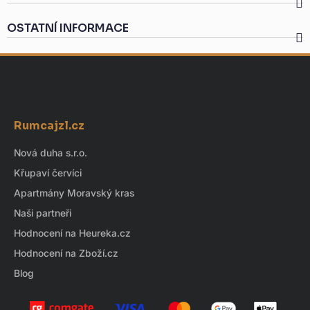
OSTATNÍ INFORMACE
Z
á
Rumcajzl.cz
p
a
Nová duha s.r.o.
t
Křupaví červíci
í
Apartmány Moravský kras
Naši partneři
Hodnocení na Heureka.cz
Hodnocení na Zboží.cz
Blog