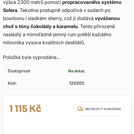
výšce 2300 metrů pomocí
propracovaného systému
Solera
. Tekutina postupně odpočívá v sudech po
bourbonu i sladkém sherry, což jí dodává
vyváženou
chuť s tóny čokolády a karamelu
. Tento přirozeně
nasládlý a mimořádně jemný rum potěší každého
milovníka vysoce kvalitních destilátů.
Položka byla vyprodána…
Dostupnost
Na dotaz
Kód:
120202
1 115 Kč
MOŽNOSTI DORUČENÍ
Měrná cena: