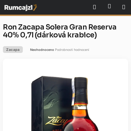
Přejít
NÁKU
Hledat
na
obsah
Ron Zacapa Solera Gran Reserva
40% 0,7l (dárková krabice)
Zacapa
Neohodnoceno
Podrobnosti hodnocení
Průměrné
hodnocení
produktu
je
0,0
z
5
hvězdiček.