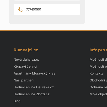
777401501
Z
Rumcajzl.cz
Info pro
á
p
Nová duha s.r.o.
Možnosti 
a
Křupaví červíci
Možnosti p
t
Apartmány Moravský kras
Kontakty
í
Naši partneři
Obchodní 
Hodnocení na Heureka.cz
Ochrana os
Hodnocení na Zboží.cz
Moje obje
Blog