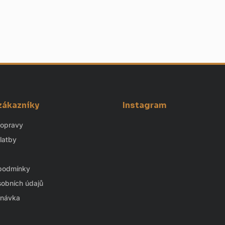
 zákazníky
Instagram
dopravy
latby
podmínky
obních údajů
dnávka