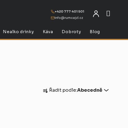
+420 777 401 501
info@rumcajzl.cz
NÁKU
Nealko drinky
Káva
Dobroty
Blog
Ř
Řadit podle:
Abecedně
a
z
e
n
í