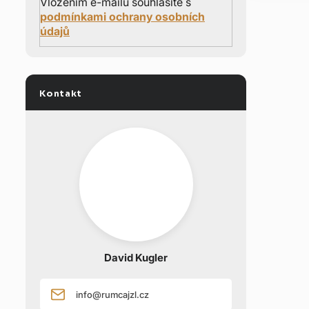
Vložením e-mailu souhlasíte s
podmínkami ochrany osobních
údajů
Kontakt
David Kugler
info
@
rumcajzl.cz