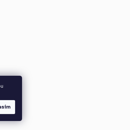
bu
asím