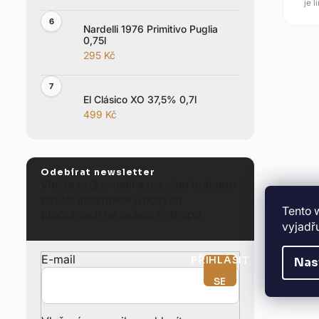
je 
lahvo
Nardelli 1976 Primitivo Puglia
0,75l
295 Kč
El Clásico XO 37,5% 0,7l
499 Kč
Odebírat newsletter
Vložte svůj e-mail a my vám budeme
zasílat informace o nových
Tento 
produktech na našem e-shopu.
vyjadřu
E-mail
PŘIHLÁSIT
Nas
SE