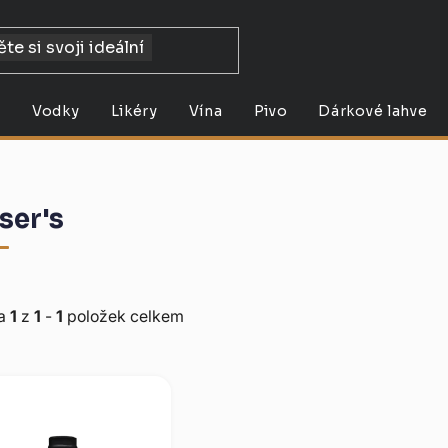
y
Vodky
Likéry
Vína
Pivo
Dárkové lahve
ser's
ka
1
z
1
-
1
položek celkem