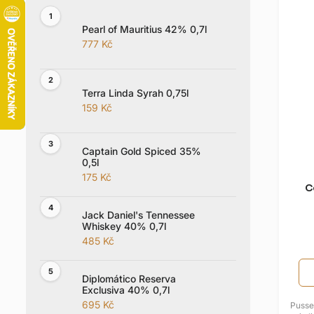
i
a
s
n
Pearl of Mauritius 42% 0,7l
p
e
777 Kč
r
l
o
d
Terra Linda Syrah 0,75l
159 Kč
u
k
t
Captain Gold Spiced 35%
0,5l
ů
175 Kč
C
Jack Daniel's Tennessee
Whiskey 40% 0,7l
485 Kč
Diplomático Reserva
Exclusiva 40% 0,7l
695 Kč
Pusse