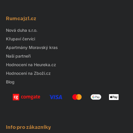
d
Z
a
á
c
Rumcajzl.cz
p
í
p
a
Nová duha s.r.o.
r
t
Křupaví červíci
v
í
k
Apartmány Moravský kras
y
Naši partneři
v
Hodnocení na Heureka.cz
ý
Hodnocení na Zboží.cz
p
i
Blog
s
u
Info pro zákazníky