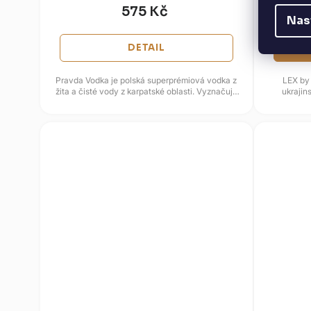
575 Kč
Nas
DETAIL
Pravda Vodka je polská superprémiová vodka z
LEX by
žita a čisté vody z karpatské oblasti. Vyznačuje
ukrajin
se jemnou strukturou,...
Nem