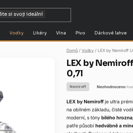
y
Vodky
Likéry
Vína
Pivo
Dárkové lahve
Domů
/
Vodky
/
LEX by Nemiroff U
LEX by Nemirof
0,7l
Neohodnoceno
Nemiroff
Pod
Průměrné
hodnocení
LEX by Nemiroff
je ultra prém
produktu
na obilném základu, čisté vodě a
je
moderní, s tóny
bílého hrozna
0,0
patře působí
hedvábně a mine
z