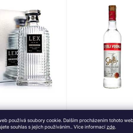
y Nemiroff Ultra premium
Stoli Vodka 40% 0,7
40% 0,7l (dárková krabice)
web používá soubory cookie. Dalším procházením tohoto we
jete souhlas s jejich používáním.. Více informací
zde
.
SKLADEM
(3 KS)
NA DOTAZ