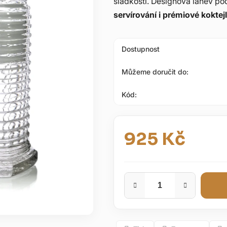
sladkosti. Designová lahev po
5
servírování i prémiové koktej
hvězdiček.
Dostupnost
Můžeme doručit do:
Kód:
925 Kč
Měrná cena: