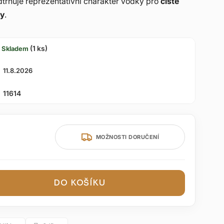
dtrhuje reprezentativní charakter vodky pro
čisté
ly
.
(1 ks)
Skladem
11.8.2026
11614
MOŽNOSTI DORUČENÍ
DO KOŠÍKU