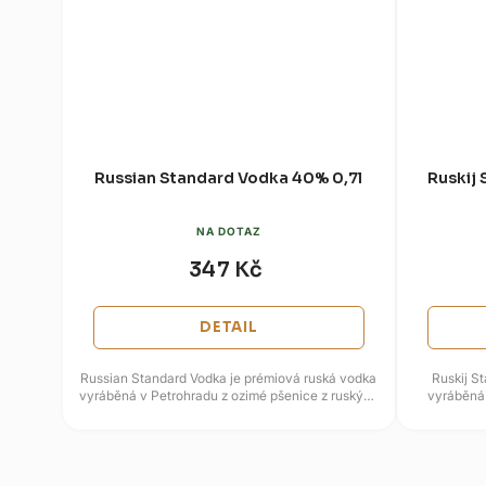
Russian Standard Vodka 40% 0,7l
Ruskij 
NA DOTAZ
347 Kč
DETAIL
Russian Standard Vodka je prémiová ruská vodka
Ruskij S
vyráběná v Petrohradu z ozimé pšenice z ruských
vyráběná
stepí a glaciální vody...
Sta