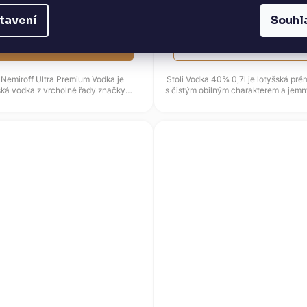
299 Kč
995 Kč
tavení
Souhl
DO KOŠÍKU
DETAIL
 Nemiroff Ultra Premium Vodka je
Stoli Vodka 40% 0,7l je lotyšská pr
ská vodka z vrcholné řady značky
s čistým obilným charakterem a jem
iroff, postavená na obilném...
závěrem. Vyrábí se z...