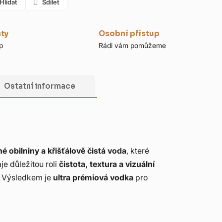
Hlídat
Sdílet
nty
Osobní přístup
p
Rádi vám pomůžeme
Ostatní informace
é obilniny a křišťálově čistá voda
, které
je důležitou roli
čistota, textura a vizuální
. Výsledkem je
ultra prémiová vodka
pro