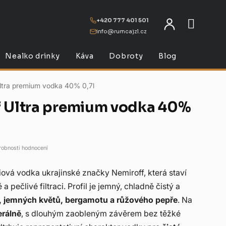
+420 777 401 501
info@rumcajzl.cz
NÁKU
Nealko drinky
Káva
Dobroty
Blog
ltra premium vodka 40% 0,7l
f Ultra premium vodka 40%
robnosti hodnocení
iová vodka ukrajinské značky Nemiroff, která staví
 pečlivé filtraci. Profil je jemný, chladně čistý a
, jemných květů, bergamotu a růžového pepře
. Na
rálně
, s dlouhým zaobleným závěrem bez těžké