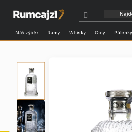
Přejít
na
obsah
Náš výběr
Rumy
Whisky
Giny
Pálenk