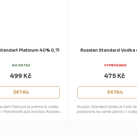
Standart Platinum 40% 0,7l
Russian Standard Vodka 
NA DOTAZ
VYPRODÁNO
499 Kč
475 Kč
DETAIL
DETAIL
tandart Platinum je prémiová vodka
Russian Standard Vodka je čistá ob
 v Petrohradě pod značkou Russian
postavená na ozimé pšenici z ruský
ndard, která je známá svou...
vodě spojené s oblastí...