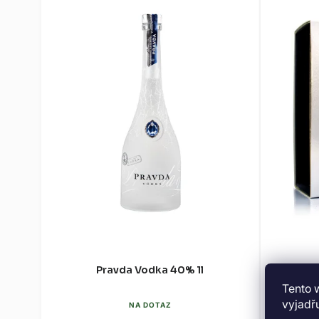
Pravda Vodka 40% 1l
LEX b
vodka 
Tento 
vyjadřu
NA DOTAZ