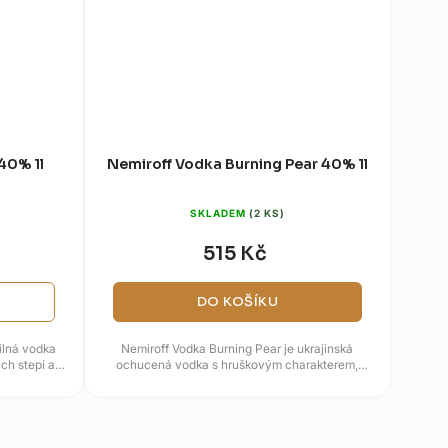
40% 1l
Nemiroff Vodka Burning Pear 40% 1l
SKLADEM
(2 KS)
515 Kč
DO KOŠÍKU
ilná vodka
Nemiroff Vodka Burning Pear je ukrajinská
ch stepí a
ochucená vodka s hruškovým charakterem,
medovou sladkostí a hřejivým...