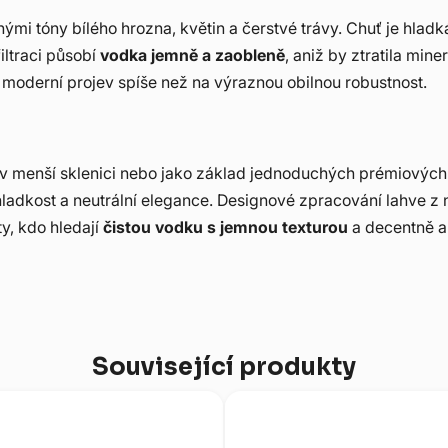
ými tóny bílého hrozna, květin a čerstvé trávy. Chuť je hladk
filtraci působí
vodka jemně a zaobleně
, aniž by ztratila min
, moderní projev spíše než na výraznou obilnou robustnost.
v menší sklenici nebo jako základ jednoduchých prémiových k
 hladkost a neutrální elegance. Designové zpracování lahve z
ty, kdo hledají
čistou vodku s jemnou texturou
a decentně a
Související produkty