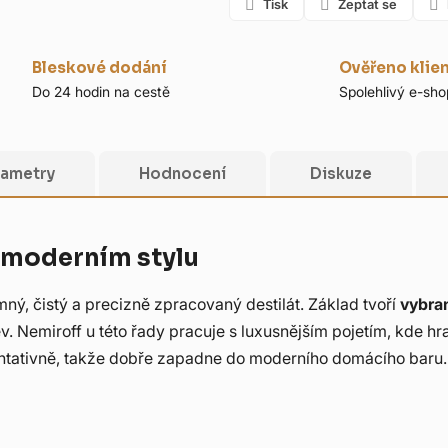
Tisk
Zeptat se
Bleskové dodání
Ověřeno klie
Do 24 hodin na cestě
Spolehlivý e-sho
rametry
Hodnocení
Diskuze
 moderním stylu
mný, čistý a precizně zpracovaný destilát. Základ tvoří
vybran
v. Nemiroff u této řady pracuje s luxusnějším pojetím, kde hra
entativně, takže dobře zapadne do moderního domácího baru