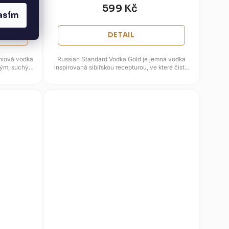
599 Kč
asím
DETAIL
émiová vodka
Russian Standard Vodka Gold je jemná vodka
ným, suchým
inspirovaná sibiřskou recepturou, ve které čistý
obilný základ doplňuje...