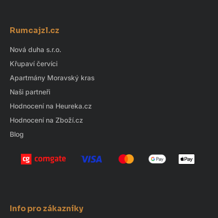
Z
á
Rumcajzl.cz
p
a
Nová duha s.r.o.
t
Křupaví červíci
í
Apartmány Moravský kras
Naši partneři
Hodnocení na Heureka.cz
Hodnocení na Zboží.cz
Blog
Info pro zákazníky