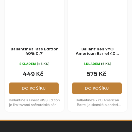
Ballantines Kiss Edition
Ballantines 7YO
40% 0,7l
American Barrel 40%
0,7l
SKLADEM
(>5 KS)
SKLADEM
(5 KS)
449 Kč
575 Kč
DO KOŠÍKU
DO KOŠÍKU
Ballantine's Finest KISS Edition
Ballantine’s 7YO American
je limitovaná sběratelská série,
Barrel je skotská blended
která vzdává hold jedné z
whisky, která zraje sedm let a
nejvlivnějších rockových...
následně získává sladší
akcent...