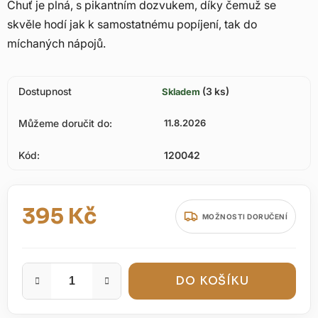
Chuť je plná, s pikantním dozvukem, díky čemuž se
skvěle hodí jak k samostatnému popíjení, tak do
míchaných nápojů.
Dostupnost
(3 ks)
Skladem
Můžeme doručit do:
11.8.2026
Kód:
120042
395 Kč
MOŽNOSTI DORUČENÍ
Měrná cena:
DO KOŠÍKU