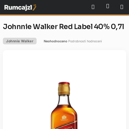
Přejít
NÁKU
Hledat
na
obsah
Johnnie Walker Red Label 40% 0,7l
Johnnie Walker
Neohodnoceno
Podrobnosti hodnocení
Průměrné
hodnocení
produktu
je
0,0
z
5
hvězdiček.