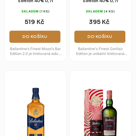
Edition 40% 0,7l
Edition 40% 0,7l
SKLADEM
(1 KS)
SKLADEM
(4 KS)
519 Kč
395 Kč
DO KOŠÍKU
DO KOŠÍKU
Ballantine’s Finest Moxxi’s Bar
Ballantine's Finest Gorillaz
Edition 2.0 je limitovaná edice
Edition je unikátní limitovaná
prémiové skotské blended
série ikonické skotské whisky,
whisky od značky...
která oslavuje propojení...