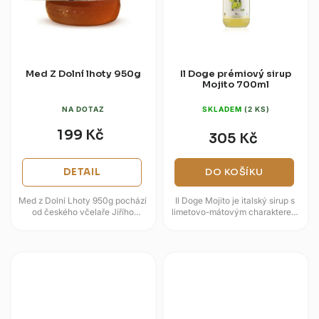
Med Z Dolní lhoty 950g
Il Doge prémiový sirup
Mojito 700ml
NA DOTAZ
SKLADEM
(2 KS)
199 Kč
305 Kč
DETAIL
DO KOŠÍKU
Med z Dolní Lhoty 950g pochází
Il Doge Mojito je italský sirup s
od českého včelaře Jiřího
limetovo-mátovým charakterem
Sehnala z oblasti u Blanska.
pro rychlou přípravu
Nabízí poctivý lokální původ,...
osvěžujících limonád, mocktailů
a...