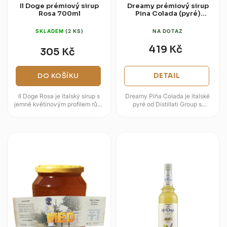
Il Doge prémiový sirup
Dreamy prémiový sirup
Rosa 700ml
Pina Colada (pyré)
950ml
SKLADEM
(2 KS)
NA DOTAZ
419 Kč
305 Kč
DO KOŠÍKU
DETAIL
Il Doge Rosa je italský sirup s
Dreamy Piña Colada je italské
jemně květinovým profilem růže
pyré od Distillati Group s
pro limonády, spritz, koktejly,
tropickým profilem ananasu a
čaje i dezerty. V...
kokosu. Hustá textura a
krémově...