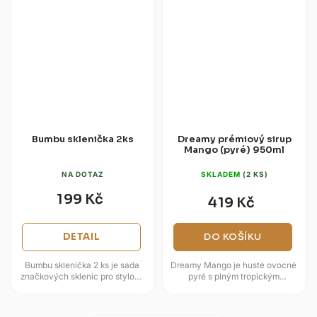
Bumbu sklenička 2ks
Dreamy prémiový sirup
Mango (pyré) 950ml
NA DOTAZ
SKLADEM
(2 KS)
199 Kč
419 Kč
DETAIL
DO KOŠÍKU
Bumbu sklenička 2 ks je sada
Dreamy Mango je husté ovocné
značkových sklenic pro stylové
pyré s plným tropickým
servírování rumu, rumových
projevem zralého manga. Nabízí
nápojů i dalších prémiových...
sametově sladký profil,
jemnou...