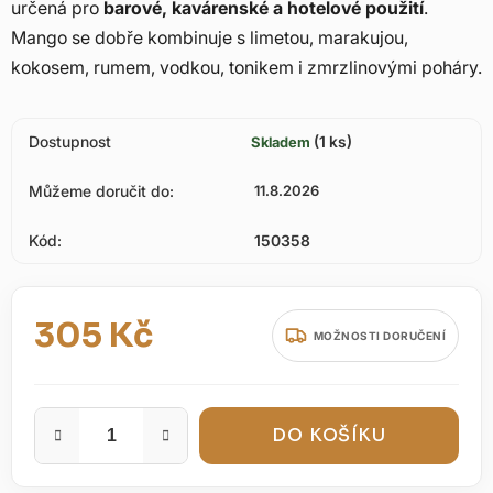
určená pro
barové, kavárenské a hotelové použití
.
Mango se dobře kombinuje s limetou, marakujou,
kokosem, rumem, vodkou, tonikem i zmrzlinovými poháry.
Dostupnost
(1 ks)
Skladem
Můžeme doručit do:
11.8.2026
Kód:
150358
305 Kč
MOŽNOSTI DORUČENÍ
Měrná cena:
DO KOŠÍKU