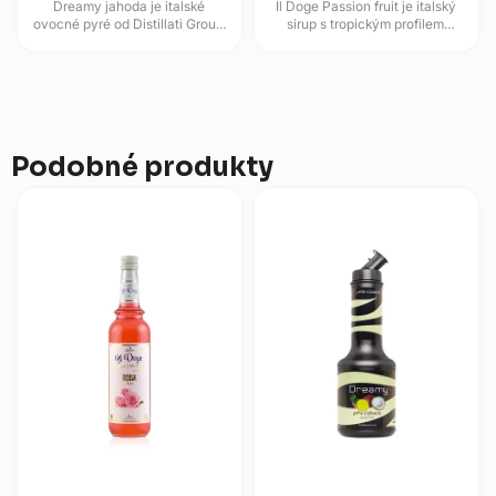
Dreamy jahoda je italské
Il Doge Passion fruit je italský
ovocné pyré od Distillati Group
sirup s tropickým profilem
určené pro míchané nápoje,
marakuji pro limonády, koktejly,
limonády, smoothies i dezerty....
ledové čaje i dezerty. V...
Podobné produkty