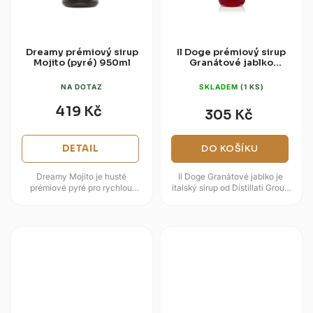
Dreamy prémiový sirup
Il Doge prémiový sirup
Mojito (pyré) 950ml
Granátové jablko
700ml
NA DOTAZ
SKLADEM
(1 KS)
419 Kč
305 Kč
DETAIL
DO KOŠÍKU
Dreamy Mojito je husté
Il Doge Granátové jablko je
prémiové pyré pro rychlou
italský sirup od Distillati Group
přípravu drinků s osvěžujícím
pro limonády, koktejly, mocktaily
charakterem máty, limety a
i dezertní použití....
třtinového...