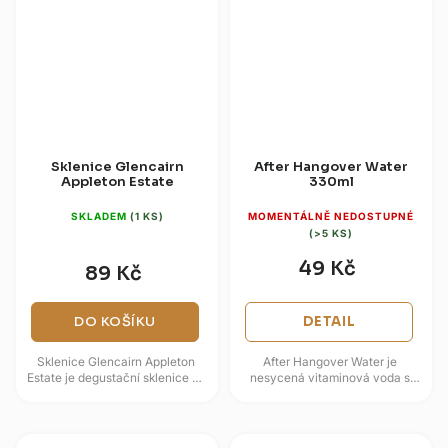
Sklenice Glencairn
After Hangover Water
Appleton Estate
330ml
SKLADEM
(1 KS)
MOMENTÁLNĚ NEDOSTUPNÉ
(>5 KS)
49 Kč
89 Kč
DO KOŠÍKU
DETAIL
Sklenice Glencairn Appleton
After Hangover Water je
Estate je degustační sklenice na
nesycená vitaminová voda s
rum a whisky s logem slavné
citronovou chutí, hroznovým
jamajské destilerie Appleton...
cukrem a doplněnými minerály.
Hodí se...