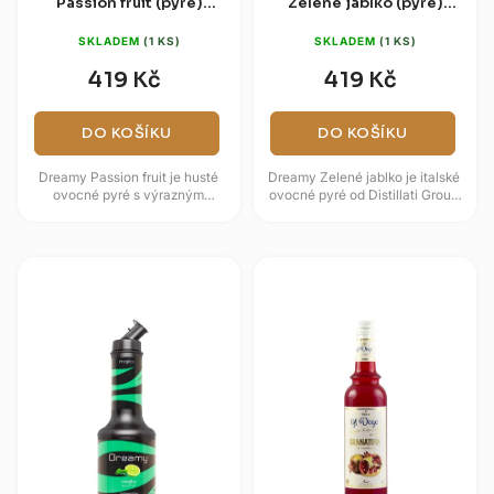
Passion fruit (pyré)
Zelené jablko (pyré)
950ml
950ml
SKLADEM
(1 KS)
SKLADEM
(1 KS)
419 Kč
419 Kč
DO KOŠÍKU
DO KOŠÍKU
Dreamy Passion fruit je husté
Dreamy Zelené jablko je italské
ovocné pyré s výrazným
ovocné pyré od Distillati Group
tropickým profilem marakuji.
pro limonády, smoothies,
Nabízí šťavnatou kyselinku,
koktejly i ledové tříště....
sladší...