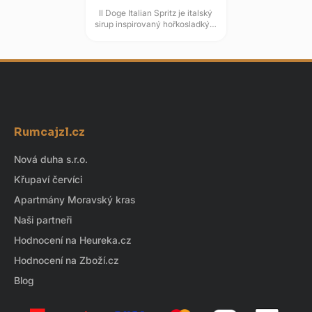
Il Doge Italian Spritz je italský
sirup inspirovaný hořkosladkým
spritz stylem pro nealkoholické
spritzy, limonády a...
Z
á
Rumcajzl.cz
p
a
Nová duha s.r.o.
t
Křupaví červíci
í
Apartmány Moravský kras
Naši partneři
Hodnocení na Heureka.cz
Hodnocení na Zboží.cz
Blog