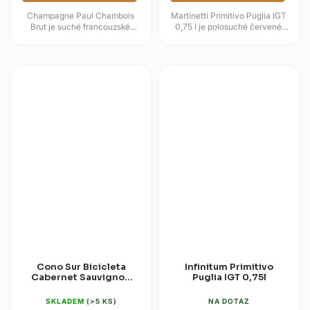
Champagne Paul Chambois
Martinetti Primitivo Puglia IGT
Brut je suché francouzské
0,75 l je polosuché červené
šampaňské s klasickým cuvée z
víno z jižní Itálie vyrobené z
odrůd Pinot Noir, Pinot Meunier
odrůdy Primitivo. Nabízí...
a...
Cono Sur Bicicleta
Infinitum Primitivo
Cabernet Sauvignon
Puglia IGT 0,75l
0,75l
SKLADEM
(>5 KS)
NA DOTAZ