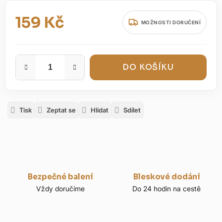
159 Kč
MOŽNOSTI DORUČENÍ
Měrná cena:
DO KOŠÍKU
Tisk
Zeptat se
Hlídat
Sdílet
Bezpečné balení
Bleskové dodání
Vždy doručíme
Do 24 hodin na cestě