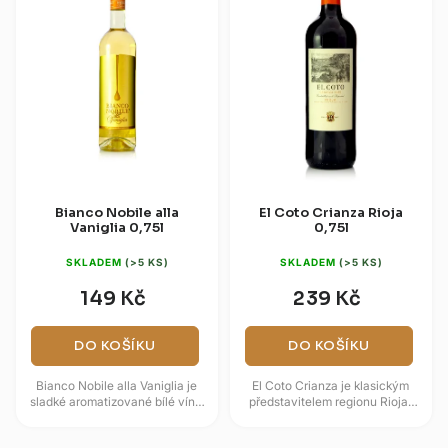
Bianco Nobile alla
El Coto Crianza Rioja
Vaniglia 0,75l
0,75l
SKLADEM
(>5 KS)
SKLADEM
(>5 KS)
149 Kč
239 Kč
DO KOŠÍKU
DO KOŠÍKU
Bianco Nobile alla Vaniglia je
El Coto Crianza je klasickým
sladké aromatizované bílé víno
představitelem regionu Rioja,
z Německa na bázi cuvée bílých
vyrobeným výhradně z odrůdy
vín s obsahem alkoholu...
Tempranillo, která mu dodává...