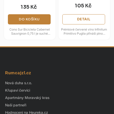
105 Kč
135 Kč
DO KOŠÍKU
DETAIL
Cono Sur Bicicleta Cabernet
Prémiové červené víno Infinitum
Sauvignon 0,75 l je suché
Primitivo Puglia přináší plnou
chilské červené víno s tóny
chuť zrozenou na slunných
švestek, malin a sladkého
vinicích jižní Itálie....
koření....
Z
á
Rumcajzl.cz
p
a
Nová duha s.r.o.
t
Křupaví červíci
í
Apartmány Moravský kras
Naši partneři
Hodnocení na Heureka.cz