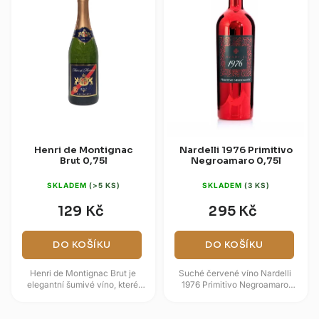
Henri de Montignac
Nardelli 1976 Primitivo
Brut 0,75l
Negroamaro 0,75l
SKLADEM
(>5 KS)
SKLADEM
(3 KS)
129 Kč
295 Kč
DO KOŠÍKU
DO KOŠÍKU
Henri de Montignac Brut je
Suché červené víno Nardelli
elegantní šumivé víno, které
1976 Primitivo Negroamaro
okouzlí svou svěží a vyváženou
představuje vyvážené italské
chutí. Na patře se rozvíjejí...
cuvée pocházející z
prosluněné...