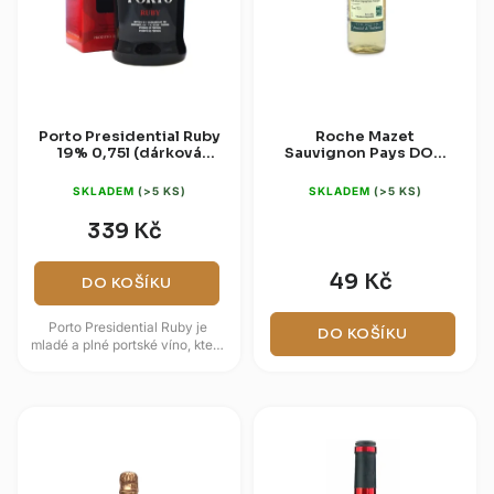
Porto Presidential Ruby
Roche Mazet
19% 0,75l (dárková
Sauvignon Pays DOC
krabice)
0,187l
SKLADEM
(>5 KS)
SKLADEM
(>5 KS)
339 Kč
49 Kč
DO KOŠÍKU
Porto Presidential Ruby je
DO KOŠÍKU
mladé a plné portské víno, které
nabízí výraznou ovocnou chuť a
intenzivní rubínovou...