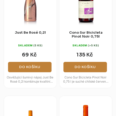
Just Be Rosé 0,2l
Cono Sur Bicicleta
Pinot Noir 0,75l
SKLADEM
(5 KS)
SKLADEM
(>5 KS)
69 Kč
135 Kč
DO KOŠÍKU
DO KOŠÍKU
Osvěžující šumivý nápoj Just Be
Cono Sur Bicicleta Pinot Noir
Rosé 0,2l kombinuje kvalitní
0,75 l je suché chilské červené
italské polosuché víno s čistě
víno s tóny třešní, malin, švestek
přírodními ovocnými...
a jahod. Ovocnou...