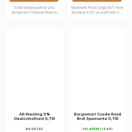
Svěží italské perlivé víno
Martinetti Pinot Grigio IGT Terre
Borgomori Frizzante Bianco
Siciliane 0,75 l je svěží bílé víno
0,75l nabízí dokonale
ze Sicílie vyrobené z odrůdy
vyváženou chuť s dominantními
Pinot Grigio....
tóny...
AR Riesling 0%
Borgomori Cuvée Rosé
Dealcoholized 0,75l
Brut Spumante 0,75l
NA DOTAZ
SKLADEM
(>5 KS)