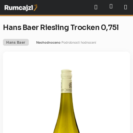
Přejít
NÁKU
Hledat
na
obsah
Hans Baer Riesling Trocken 0,75l
Hans Baer
Neohodnoceno
Podrobnosti hodnocení
Průměrné
hodnocení
produktu
je
0,0
z
5
hvězdiček.