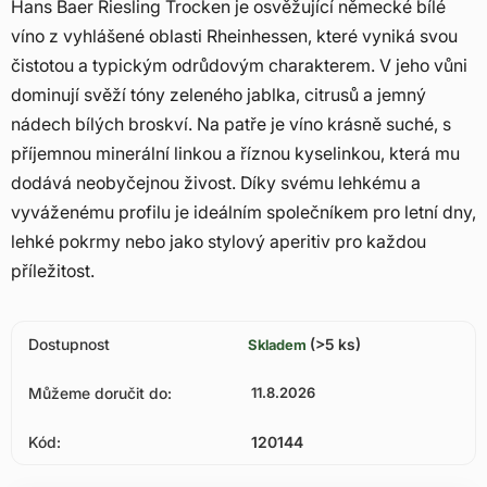
Hans Baer Riesling Trocken je osvěžující německé bílé
víno z vyhlášené oblasti Rheinhessen, které vyniká svou
čistotou a typickým odrůdovým charakterem. V jeho vůni
dominují svěží tóny zeleného jablka, citrusů a jemný
nádech bílých broskví. Na patře je víno krásně suché, s
příjemnou minerální linkou a říznou kyselinkou, která mu
dodává neobyčejnou živost. Díky svému lehkému a
vyváženému profilu je ideálním společníkem pro letní dny,
lehké pokrmy nebo jako stylový aperitiv pro každou
příležitost.
Dostupnost
(>5 ks)
Skladem
Můžeme doručit do:
11.8.2026
Kód:
120144