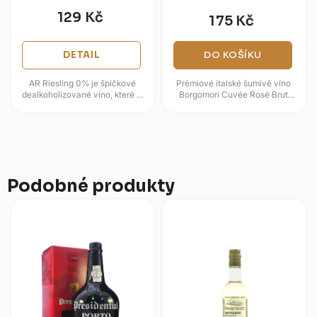
129 Kč
175 Kč
DETAIL
DO KOŠÍKU
AR Riesling 0% je špičkové
Prémiové italské šumivé víno
dealkoholizované víno, které si
Borgomori Cuvée Rosé Brut
díky šetrné metodě vakuové
Spumante představuje skvělou
extrakce alkoholu uchovává...
kombinaci severoitalské
elegance...
Podobné produkty