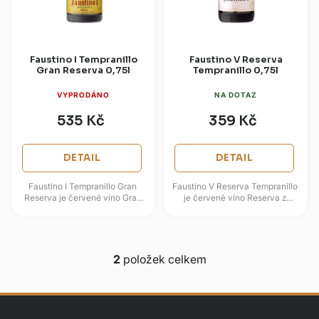
d
k
u
t
k
ů
t
Faustino I Tempranillo
Faustino V Reserva
Gran Reserva 0,75l
Tempranillo 0,75l
ů
VYPRODÁNO
NA DOTAZ
535 Kč
359 Kč
DETAIL
DETAIL
Faustino I Tempranillo Gran
Faustino V Reserva Tempranillo
Reserva je červené víno Gran
je červené víno Reserva z
Reserva z oblasti Rioja, které
oblasti Rioja, které staví na
staví na odrůdě Tempranillo a...
odrůdě Tempranillo a zrání v...
2
položek celkem
O
v
l
á