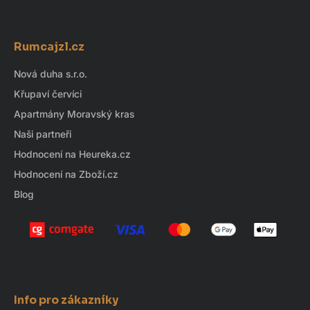
d
Z
a
á
c
Rumcajzl.cz
p
í
p
a
Nová duha s.r.o.
r
t
Křupaví červíci
v
í
k
Apartmány Moravský kras
y
Naši partneři
v
Hodnocení na Heureka.cz
ý
Hodnocení na Zboží.cz
p
i
Blog
s
u
Info pro zákazníky