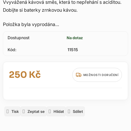
Vvyvážená kávová směs, která to nepřehání s aciditou.
Dobijte si baterky zrnkovou kávou.
Položka byla vyprodána…
Dostupnost
Na dotaz
Kód:
11515
250 Kč
MOŽNOSTI DORUČENÍ
Měrná cena:
Tisk
Zeptat se
Hlídat
Sdílet