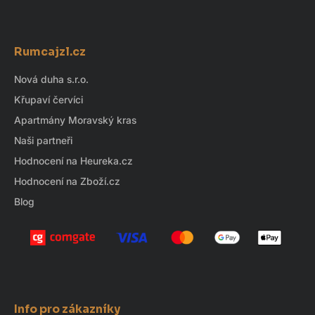
Z
á
Rumcajzl.cz
p
a
Nová duha s.r.o.
t
Křupaví červíci
í
Apartmány Moravský kras
Naši partneři
Hodnocení na Heureka.cz
Hodnocení na Zboží.cz
Blog
Info pro zákazníky