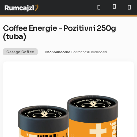
Přejít
NÁKU
Hledat
na
obsah
Coffee Energie - Pozitivní 250g
(tuba)
Garage Coffee
Neohodnoceno
Podrobnosti hodnocení
Průměrné
hodnocení
produktu
je
0,0
z
5
hvězdiček.