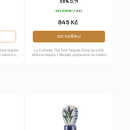
38% 0,7l
SKLADEM
(1 KS)
845 Kč
DO KOŠÍKU
cká tequila
La Cofradia The One Tequila Silver je svěží
8 měsíců v
stříbrná tequila z Mexika, postavená na čistém
...
projevu modré agáve a...