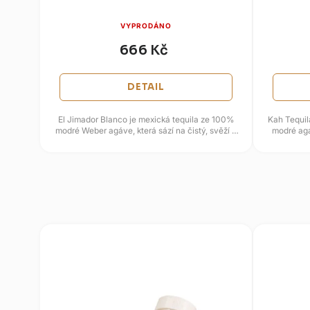
VYPRODÁNO
666 Kč
DETAIL
El Jimador Blanco je mexická tequila ze 100%
Kah Tequil
modré Weber agáve, která sází na čistý, svěží a
modré agá
přímočarý agávový...