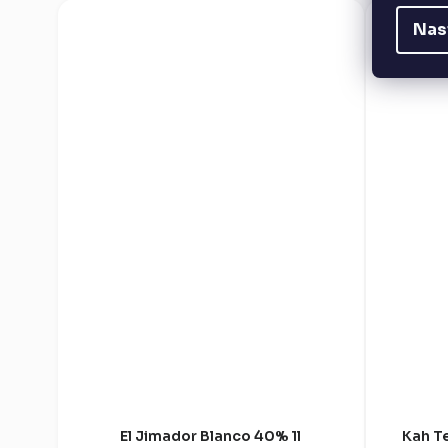
Nas
El Jimador Blanco 40% 1l
Kah T