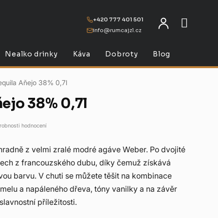
+420 777 401 501
info@rumcajzl.cz
NÁKU
Nealko drinky
Káva
Dobroty
Blog
quila Aňejo 38% 0,7l
ňejo 38% 0,7l
robnosti hodnocení
hradně z velmi zralé modré agáve Weber. Po dvojité
udech z francouzského dubu, díky čemuž získává
ovou barvu. V chuti se můžete těšit na kombinace
melu a napáleného dřeva, tóny vanilky a na závěr
slavnostní příležitosti.