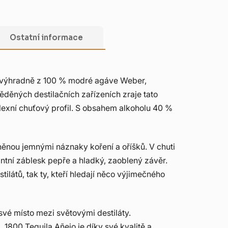
Ostatní informace
se výhradně z 100 % modré agáve Weber,
 měděných destilačních zařízeních zraje tato
lexní chuťový profil. S obsahem alkoholu 40 %
něnou jemnými náznaky koření a oříšků. V chuti
tní záblesk pepře a hladký, zaoblený závěr.
ilátů, tak ty, kteří hledají něco výjimečného
své místo mezi světovými destiláty.
 1800 Tequila Añejo je díky své kvalitě a