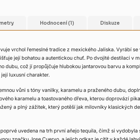
metry
Hodnocení (1)
Diskuze
tavuje vrchol řemeslné tradice z mexického Jaliska. Vyrábí 
jišťuje její bohatou a autentickou chuť. Po dvojité destilaci v
o dubu, což jí propůjčuje hlubokou jantarovou barvu a komp
ejí luxusní charakter.
íjemnou vůni s tóny vanilky, karamelu a praženého dubu, dopl
ového karamelu a toastovaného dřeva, kterou doprovází pikan
ený a plný zážitek, který potěší jak milovníky klasických dest
poprvé uvedena na trh první añejo tequila, čímž si vydobyla 
nou značku Jose Cuervo, a jejich odkaz je cítit v každé lahvi.