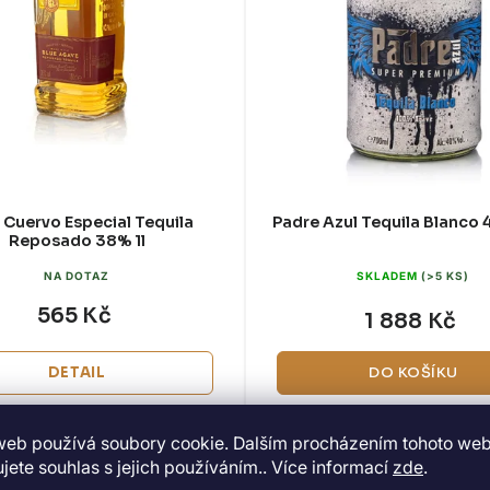
 Cuervo Especial Tequila
Padre Azul Tequila Blanco 
Reposado 38% 1l
NA DOTAZ
SKLADEM
(>5 KS)
565 Kč
1 888 Kč
DETAIL
DO KOŠÍKU
rvo Tequila Reposado - Día de los
Padre Azul Tequila Blanco je prémi
web používá soubory cookie. Dalším procházením tohoto we
e exkluzivní limitovaná edice, která
tequila ze 100% modré agáve, lah
ává hold mexickému svátku...
delšího vlivu sudu, aby si..
jete souhlas s jejich používáním.. Více informací
zde
.