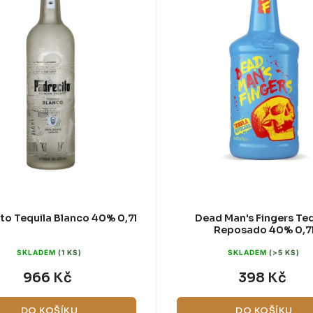
to Tequila Blanco 40% 0,7l
Dead Man's Fingers Teq
Reposado 40% 0,7
SKLADEM
(1 KS)
SKLADEM
(>5 KS)
966 Kč
398 Kč
DO KOŠÍKU
DO KOŠÍKU