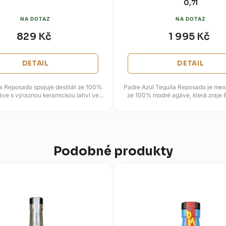
0,7l
NA DOTAZ
NA DOTAZ
829 Kč
1 995 Kč
DETAIL
DETAIL
a Reposado spojuje destilát ze 100%
Padre Azul Tequila Reposado je mexi
ve s výraznou keramickou lahví ve
ze 100% modré agáve, která zraje 
tvaru lebky. Název KAH...
ručně vybíraných dubových
Podobné produkty