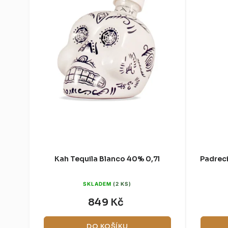
Kah Tequila Blanco 40% 0,7l
Padreci
SKLADEM
(2 KS)
849 Kč
DO KOŠÍKU