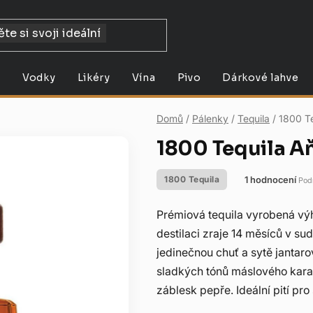
y
Vodky
Likéry
Vína
Pivo
Dárkové lahve
Domů
/
Pálenky
/
Tequila
/
1800 Te
1800 Tequila A
1 hodnocení
1800 Tequila
Pod
Průměrné
hodnocení
Prémiová tequila vyrobená vý
produktu
destilaci zraje 14 měsíců v s
je
jedinečnou chuť a sytě jantar
5,0
sladkých tónů máslového kara
z
záblesk pepře. Ideální pití pro 
5