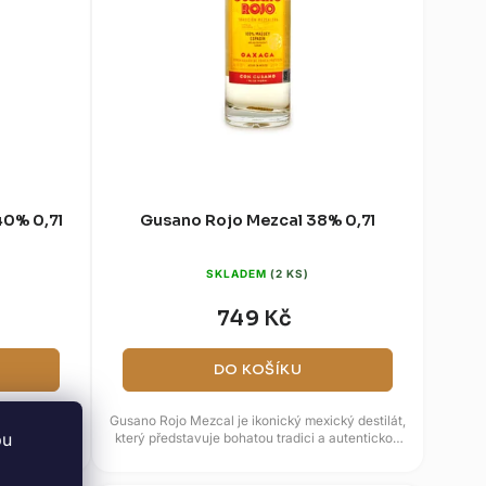
40% 0,7l
Gusano Rojo Mezcal 38% 0,7l
SKLADEM
(2 KS)
749 Kč
DO KOŠÍKU
ová mexická
Gusano Rojo Mezcal je ikonický mexický destilát,
bu
vovaná bez
který představuje bohatou tradici a autentickou
.
chuť Oaxacy. Vyráběn...