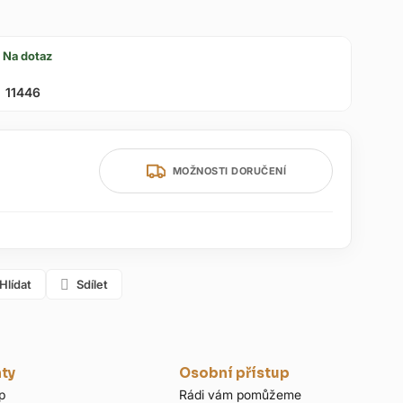
Na dotaz
11446
MOŽNOSTI DORUČENÍ
Hlídat
Sdílet
nty
Osobní přístup
p
Rádi vám pomůžeme