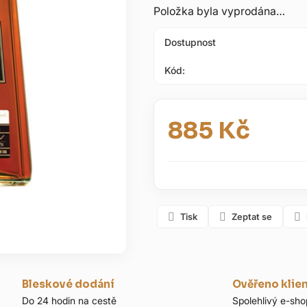
hvězdiček.
Položka byla vyprodána…
Dostupnost
Kód:
885 Kč
Měrná cena:
Tisk
Zeptat se
Bleskové dodání
Ověřeno klie
Do 24 hodin na cestě
Spolehlivý e-sho