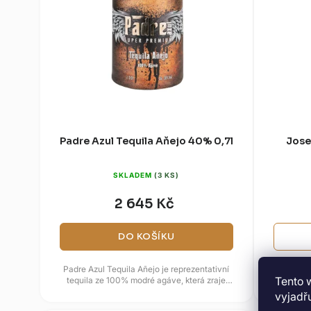
Padre Azul Tequila Aňejo 40% 0,7l
Jose
SKLADEM
(3 KS)
2 645 Kč
DO KOŠÍKU
Padre Azul Tequila Añejo je reprezentativní
Jose Cue
Tento 
tequila ze 100% modré agáve, která zraje
Muertos j
minimálně 18 měsíců v dubových...
vzd
vyjadřu