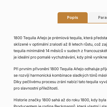
Popis
Para
1800 Tequila Añejo je prémiová tequila, která předs
sklizené v optimální zralosti až 8 letech růstu, což za
tequila minimálně 14 měsíců v sudech z francouzskéh
je ideální pro pomalé vychutnávání, kdy plně vynikne j
Při prvním přivonění 1800 Tequila Añejo odhaluje př
se rozvíjí harmonická kombinace sladkých tónů másl
Díky pečlivému procesu zrání nabízí tato tequila vyváž
pro slavnostní příležitosti.
Historie značky 1800 sahá až do roku 1800, kdy byla 
Producentem je rodina Beckmannů, která vlastní i slav