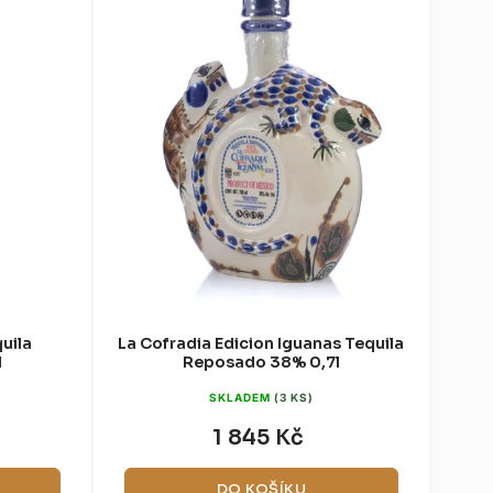
uila
La Cofradia Edicion Iguanas Tequila
l
Reposado 38% 0,7l
SKLADEM
(3 KS)
1 845 Kč
DO KOŠÍKU