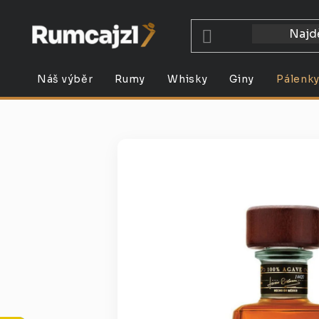
Přejít
na
obsah
Náš výběr
Rumy
Whisky
Giny
Pálenk