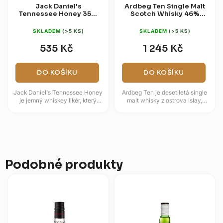
Jack Daniel's
Ardbeg Ten Single Malt
Tennessee Honey 35%
Scotch Whisky 46%
0,7l
0,7l (dárková krabice)
SKLADEM
(>5 KS)
SKLADEM
(>5 KS)
535 Kč
1 245 Kč
DO KOŠÍKU
DO KOŠÍKU
Jack Daniel's Tennessee Honey
Ardbeg Ten je desetiletá single
je jemný whiskey likér, který
malt whisky z ostrova Islay,
spojuje osobitý styl Tennessee
známá intenzivním rašelinovým
whiskey s hladkou medovou...
kouřem a výraznou mořskou...
Podobné produkty