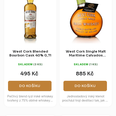
West Cork Blended
West Cork Single Malt
Bourbon Cask 40% 0,7l
Maritime Calvados
Cask 46% 0,7l
SKLADEM
(3 KS)
SKLADEM
(1 KS)
495 Kč
885 Kč
DO KOŠÍKU
DO KOŠÍKU
Pečlivý blend ryzí irské whiskey
Jednosladový irský klenot
tvořený z 75% obilné whiskey a
prochází trojí destilací tak, jak se
25% sladové whiskey. Získává
na irskou whiskey sluší a patří.
si tím vyvážený a...
Zpočátku zraje v...