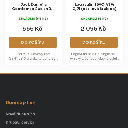
Jack Daniel's
Lagavulin 16YO 43%
Gentleman Jack 40%
0,7l (dárková krabice)
0,7l
SKLADEM
(>5 KS)
SKLADEM
(5 KS)
666 Kč
2 095 Kč
DO KOŠÍKU
DO KOŠÍKU
Použijte slevový kód
Lagavulin 16YO je single malt
GENTLE10 a získejte cenu 599
whisky z ostrova Islay, proslulá
Kč. Prémiová tennesseeská
mohutnou rašelinovou
whiskey Gentleman Jack s
kouřovostí a námořním...
obsahem...
Z
á
Rumcajzl.cz
p
a
Nová duha s.r.o.
t
Křupaví červíci