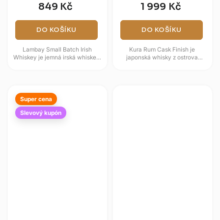
849 Kč
1 999 Kč
DO KOŠÍKU
DO KOŠÍKU
Lambay Small Batch Irish
Kura Rum Cask Finish je
Whiskey je jemná irská whiskey,
japonská whisky z ostrova
která zraje v sudech po
Okinawa, která získává svůj
bourbonu a následně dozrává
osobitý profil dozráváním v
v...
sudech po...
Super cena
Slevový kupón