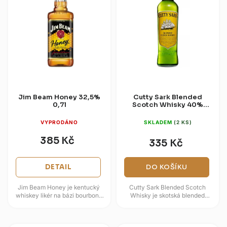
Jim Beam Honey 32,5%
Cutty Sark Blended
0,7l
Scotch Whisky 40%
0,7l
VYPRODÁNO
SKLADEM
(2 KS)
385 Kč
335 Kč
DETAIL
DO KOŠÍKU
Jim Beam Honey je kentucký
Cutty Sark Blended Scotch
whiskey likér na bázi bourbonu
Whisky je skotská blended
Jim Beam a pravého medu.
whisky s historií sahající do roku
Vůně kombinuje karamel, dub
1923 a názvem inspirovaným...
a...