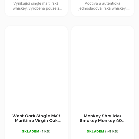
Vynikající single malt irská
Poctivá a autentická
whiskey, vyrobená pouze z
jednosladová irská whiskey,
irského sladového ječmene,
která je vylepšena zráním v
nadchne především svojí...
sudech po sherry Oloroso. Díky
tradičním...
West Cork Single Malt
Monkey Shoulder
Maritime Virgin Oak
Smokey Monkey 40%
Cask 46% 0,7l
0,7l
SKLADEM
(1 KS)
SKLADEM
(>5 KS)