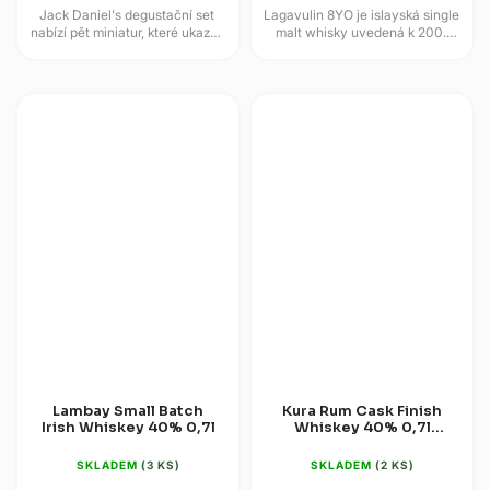
Jack Daniel's degustační set
Lagavulin 8YO je islayská single
nabízí pět miniatur, které ukazují
malt whisky uvedená k 200.
různé podoby značky z
výročí palírny a později
Lynchburgu. Balení spojuje
zařazená mezi vyhledávané
Old...
mladší...
Lambay Small Batch
Kura Rum Cask Finish
Irish Whiskey 40% 0,7l
Whiskey 40% 0,7l
(dárková krabice)
SKLADEM
(3 KS)
SKLADEM
(2 KS)