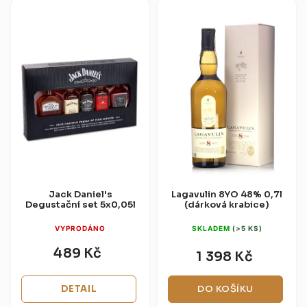
Jack Daniel's
Lagavulin 8YO 48% 0,7l
Degustační set 5x0,05l
(dárková krabice)
VYPRODÁNO
SKLADEM
(>5 KS)
489 Kč
1 398 Kč
DETAIL
DO KOŠÍKU