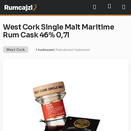
Přejít
NÁKU
Hledat
na
obsah
West Cork Single Malt Maritime
Rum Cask 46% 0,7l
West Cork
1 hodnocení
Podrobnosti hodnocení
Průměrné
hodnocení
produktu
je
5,0
z
5
hvězdiček.