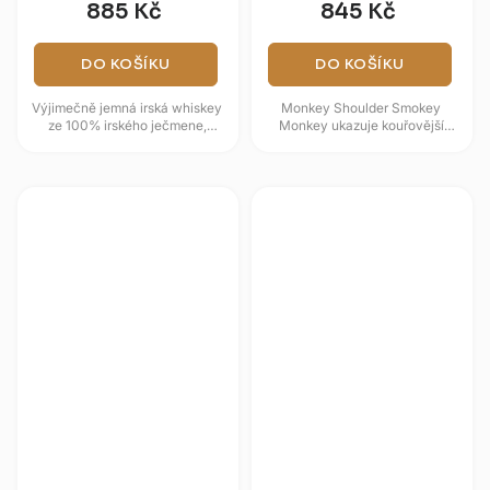
885 Kč
845 Kč
DO KOŠÍKU
DO KOŠÍKU
Výjimečně jemná irská whiskey
Monkey Shoulder Smokey
ze 100% irského ječmene,
Monkey ukazuje kouřovější
stařená ve dvou fázích. Nejdříve
podobu známé skotské blended
v sudech po bourbonu,
malt whisky. Vůně propojuje
posléze...
vanilku,...