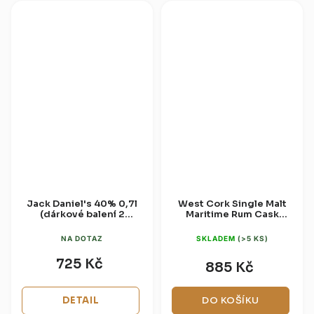
Jack Daniel's 40% 0,7l
West Cork Single Malt
(dárkové balení 2
Maritime Rum Cask
sklenice)
46% 0,7l
NA DOTAZ
SKLADEM
(>5 KS)
725 Kč
885 Kč
DETAIL
DO KOŠÍKU