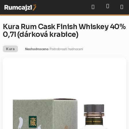
Přejít
NÁKU
Hledat
na
obsah
Kura Rum Cask Finish Whiskey 40%
0,7l (dárková krabice)
Kura
Neohodnoceno
Podrobnosti hodnocení
Průměrné
hodnocení
produktu
je
0,0
z
5
hvězdiček.