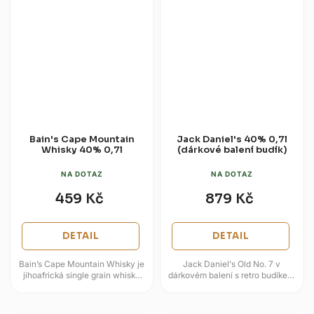
Bain's Cape Mountain
Jack Daniel's 40% 0,7l
Whisky 40% 0,7l
(dárkové balení budík)
NA DOTAZ
NA DOTAZ
459 Kč
879 Kč
DETAIL
DETAIL
Bain’s Cape Mountain Whisky je
Jack Daniel's Old No. 7 v
jihoafrická single grain whisky
dárkovém balení s retro budíkem
vyráběná ze sluncem vyzrálého
staví na spojení klasické
místního obilí. Prochází...
Tennessee Whiskey a hravého...