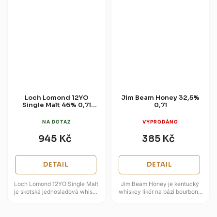
Loch Lomond 12YO
Jim Beam Honey 32,5%
Single Malt 46% 0,7l
0,7l
(dárková krabice)
NA DOTAZ
VYPRODÁNO
945 Kč
385 Kč
DETAIL
DETAIL
Loch Lomond 12YO Single Malt
Jim Beam Honey je kentucký
je skotská jednosladová whisky
whiskey likér na bázi bourbonu
z Highlandu, která využívá
Jim Beam a pravého medu.
charakteristický destilační...
Vůně kombinuje karamel, dub
a...