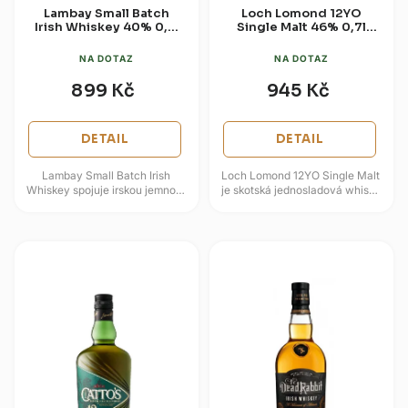
Lambay Small Batch
Loch Lomond 12YO
Irish Whiskey 40% 0,7l
Single Malt 46% 0,7l
(dárková krabice)
(dárková krabice)
NA DOTAZ
NA DOTAZ
899 Kč
945 Kč
DETAIL
DETAIL
Lambay Small Batch Irish
Loch Lomond 12YO Single Malt
Whiskey spojuje irskou jemnost
je skotská jednosladová whisky
s francouzským vlivem
z Highlandu, která využívá
koňakových sudů House
charakteristický destilační...
Camus. Blend...