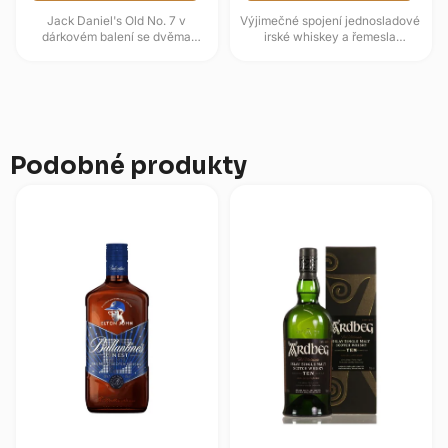
Jack Daniel's Old No. 7 v
Výjimečné spojení jednosladové
dárkovém balení se dvěma
irské whiskey a řemesla
sklenicemi nabízí klasickou
karibského třtinového rumu. Po
Tennessee Whiskey v
prvotním zrání v dubových...
plechovém boxu...
Podobné produkty