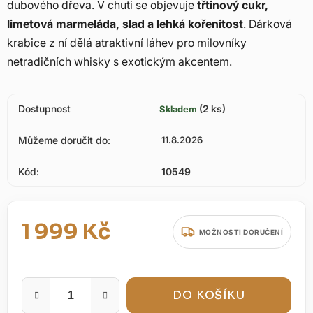
dubového dřeva. V chuti se objevuje
třtinový cukr,
limetová marmeláda, slad a lehká kořenitost
. Dárková
krabice z ní dělá atraktivní láhev pro milovníky
netradičních whisky s exotickým akcentem.
Dostupnost
(2 ks)
Skladem
Můžeme doručit do:
11.8.2026
Kód:
10549
1 999 Kč
MOŽNOSTI DORUČENÍ
Měrná cena:
DO KOŠÍKU