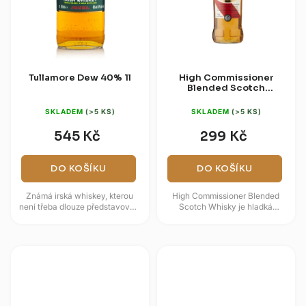
Tullamore Dew 40% 1l
High Commissioner
Blended Scotch
Whiskey 40% 0,7l
SKLADEM
(>5 KS)
SKLADEM
(>5 KS)
545 Kč
299 Kč
DO KOŠÍKU
DO KOŠÍKU
Známá irská whiskey, kterou
High Commissioner Blended
není třeba dlouze představovat.
Scotch Whisky je hladká
Její extra jemnou, třikrát
skotská blended whisky s
destilovanou chuť s výrazným...
ovocně sladovým profilem,
který propojuje...