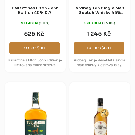
Ballantines Elton John
Ardbeg Ten Single Malt
Edition 40% 0,7l
Scotch Whisky 46%
0,7l (dárková krabice)
SKLADEM
(3 KS)
SKLADEM
(>5 KS)
525 Kč
1 245 Kč
DO KOŠÍKU
DO KOŠÍKU
Ballantine’s Elton John Edition je
Ardbeg Ten je desetiletá single
limitovaná edice skotské
malt whisky z ostrova Islay,
blended whisky, která vzdává
známá intenzivním rašelinovým
hold jednomu z...
kouřem a výraznou mořskou...