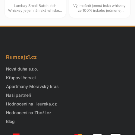
Lambay Small Batch Irish
Výjimečně jemná irská whiskey
Whiskey je jemná irská whiskey,
ze 100% irského ječmene,
která zraje v sudech po
stařená ve dvou fázích. Nejdříve
bourbonu a následně dozrává
v sudech po bourbonu,
v...
posléze...
Z
á
Rumcajzl.cz
p
a
Nová duha s.r.o.
t
Křupaví červíci
í
Apartmány Moravský kras
Naši partneři
Hodnocení na Heureka.cz
Hodnocení na Zboží.cz
Blog