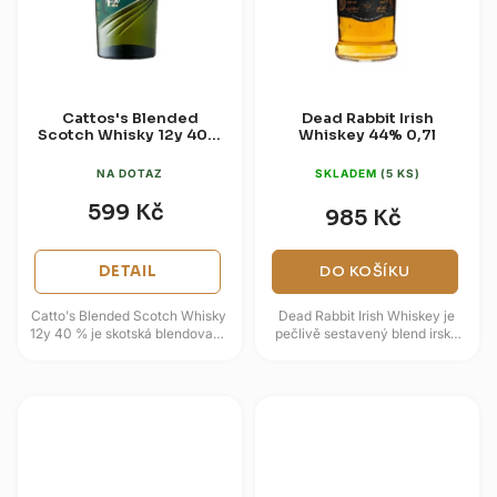
Cattos's Blended
Dead Rabbit Irish
Scotch Whisky 12y 40%
Whiskey 44% 0,7l
0,7l
NA DOTAZ
SKLADEM
(5 KS)
599 Kč
985 Kč
DETAIL
DO KOŠÍKU
Catto's Blended Scotch Whisky
Dead Rabbit Irish Whiskey je
12y 40 % je skotská blendovaná
pečlivě sestavený blend irské
whisky složená ze sladových a
jednosladové a obilné whisky,
obilných whisky z oblastí...
který vznikl ve spolupráci...