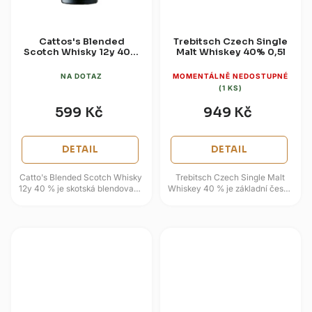
Cattos's Blended
Trebitsch Czech Single
Scotch Whisky 12y 40%
Malt Whiskey 40% 0,5l
0,7l
NA DOTAZ
MOMENTÁLNĚ NEDOSTUPNÉ
(1 KS)
599 Kč
949 Kč
DETAIL
DETAIL
Catto's Blended Scotch Whisky
Trebitsch Czech Single Malt
12y 40 % je skotská blendovaná
Whiskey 40 % je základní česká
whisky složená ze sladových a
single malt whisky zrající
obilných whisky z oblastí...
minimálně tři roky v dubových...