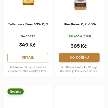
Tullamore Dew 40% 0,5l
Jim Beam 0,7l 40%
NA DOTAZ
SKLADEM
(5 KS)
349 Kč
385 Kč
DETAIL
DO KOŠÍKU
Tullamore D.E.W. je jemná a
Jim Beam Kentucky Straight
vyvážená irská whiskey, která
Bourbon je klasický americký
vyniká svou hladkostí a
bourbon z Kentucky, který zraje
komplexním chuťovým profilem.
čtyři roky v nových...
V...
Novinka