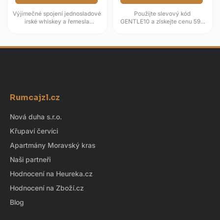
Výjimečné spojení jednosladové
Použijte slevový kód
irské whiskey a řemesla
GENTLE10 a získejte cenu 599
karibského třtinového rumu. Po
Kč. Prémiová tennesseeská
prvotním zrání v dubových...
whiskey Gentleman Jack s
obsahem...
Z
á
Rumcajzl.cz
p
a
Nová duha s.r.o.
t
Křupaví červíci
í
Apartmány Moravský kras
Naši partneři
Hodnocení na Heureka.cz
Hodnocení na Zboží.cz
Blog