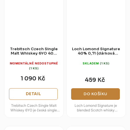
Trebitsch Czech Single
Loch Lomond Signature
Malt Whiskey 6YO 40%
40% 0,7l (dárková
0,5l (dárková krabice)
krabice)
MOMENTÁLNĚ NEDOSTUPNÉ
SKLADEM
(1 KS)
(1 KS)
1 090 Kč
459 Kč
DETAIL
DO KOŠÍKU
Trebitsch Czech Single Malt
Loch Lomond Signature je
Whiskey 6YO je česká single
blended Scotch whisky
malt whisky v košer kvalitě,
dozrávaná v systému Solera,
která zrála šest let v dubových...
kde se kombinují sudy po sherry
Oloroso a...