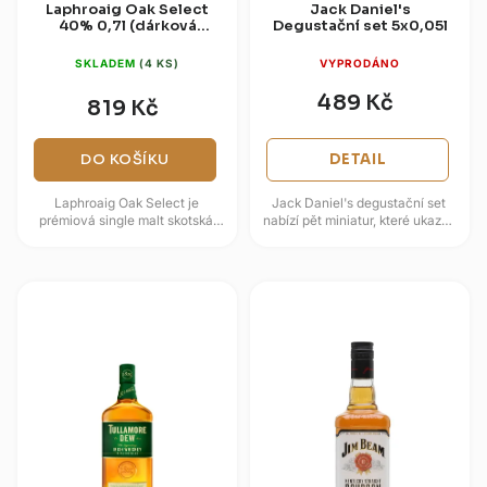
Laphroaig Oak Select
Jack Daniel's
40% 0,7l (dárková
Degustační set 5x0,05l
krabice)
SKLADEM
(4 KS)
VYPRODÁNO
489 Kč
819 Kč
DO KOŠÍKU
DETAIL
Laphroaig Oak Select je
Jack Daniel's degustační set
prémiová single malt skotská
nabízí pět miniatur, které ukazují
whisky pocházející z ostrova
různé podoby značky z
Islay, známého svými výrazně...
Lynchburgu. Balení spojuje
Old...