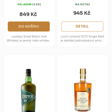
SKLADEM
(3 KS)
NA DOTAZ
945 Kč
849 Kč
DO KOŠÍKU
DETAIL
Lambay Small Batch Irish
Loch Lomond 12YO Single Malt
Whiskey je jemná irská whiskey,
je skotská jednosladová whisky
která zraje v sudech po
z Highlandu, která využívá
bourbonu a následně dozrává
charakteristický destilační...
v...