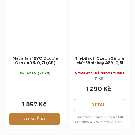
Macallan 12YO Double
Trebitsch Czech Single
Cask 40% 0,7l (GB)
Malt Whiskey 43% 0,5l
SKLADEM
(>5 KS)
MOMENTÁLNĚ NEDOSTUPNÉ
(1 KS)
1 290 Kč
1 897 Kč
DETAIL
Trebitsch Czech Single Malt
DO KOŠÍKU
Whiskey 43 % je česká single
malt whisky s jemným
rašelinovým nakouřením a