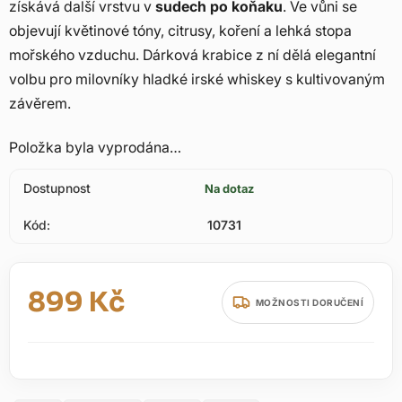
získává další vrstvu v
sudech po koňaku
. Ve vůni se
objevují květinové tóny, citrusy, koření a lehká stopa
mořského vzduchu. Dárková krabice z ní dělá elegantní
volbu pro milovníky hladké irské whiskey s kultivovaným
závěrem.
Položka byla vyprodána…
Dostupnost
Na dotaz
Kód:
10731
899 Kč
MOŽNOSTI DORUČENÍ
Měrná cena: