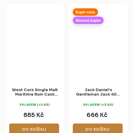
výraznějším...
Super cena
Slevový kupón
West Cork Single Malt
Jack Daniel's
Maritime Rum Cask
Gentleman Jack 40%
46% 0,7l
0,7l
SKLADEM
(>5 KS)
SKLADEM
(>5 KS)
885 Kč
666 Kč
DO KOŠÍKU
DO KOŠÍKU