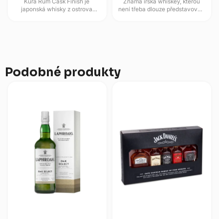
Kura Rum Cask Finish je
Známá irská whiskey, kterou
japonská whisky z ostrova
není třeba dlouze představovat.
Okinawa, která získává svůj
Její extra jemnou, třikrát
osobitý profil dozráváním v
destilovanou chuť s výrazným...
sudech po...
Podobné produkty