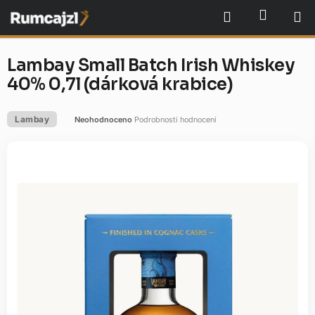
Přejít
NÁKU
Hledat
na
obsah
Lambay Small Batch Irish Whiskey
40% 0,7l (dárková krabice)
Lambay
Neohodnoceno
Podrobnosti hodnocení
Průměrné
hodnocení
produktu
je
0,0
z
5
hvězdiček.