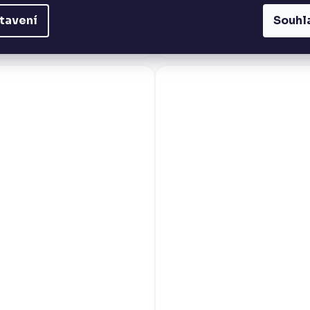
tavení
Souhl
ublica Reserva 40% 0,7l je prémiový
Doorly's XO je výjimečný barbado
lend tvořený rumy z pěti vyhlášených
proslulé palírny Foursquare, který 
destinací, kterým...
mistrovské dílo v míchání..