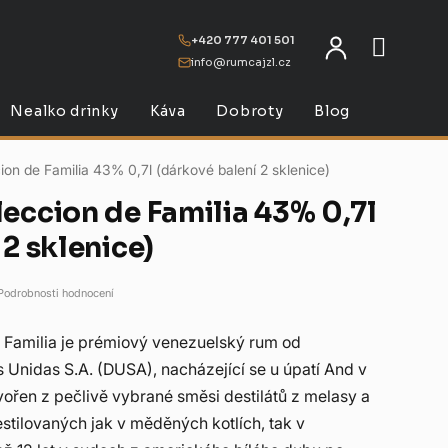
+420 777 401 501
info@rumcajzl.cz
NÁKU
Nealko drinky
Káva
Dobroty
Blog
ion de Familia 43% 0,7l (dárkové balení 2 sklenice)
eccion de Familia 43% 0,7l
2 sklenice)
Podrobnosti hodnocení
 Familia je prémiový venezuelský rum od
s Unidas S.A. (DUSA), nacházející se u úpatí And v
vořen z pečlivě vybrané směsi destilátů z melasy a
stilovaných jak v měděných kotlích, tak v