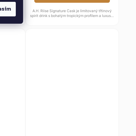
asím
ský rum z
A.H. Riise Signature Cask je limitovaný třtinový
představuje
spirit drink s bohatým tropickým profilem a luxusní
.
prezentací v...