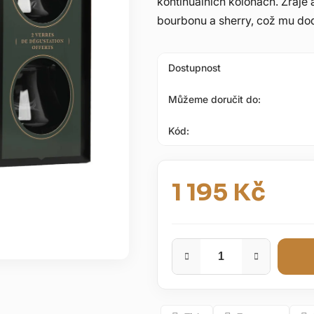
kontinuálních kolonách. Zraje
5
bourbonu a sherry, což mu dod
hvězdiček.
Dostupnost
Můžeme doručit do:
Kód:
1 195 Kč
Měrná cena: