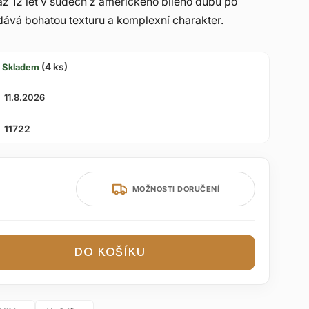
 až 12 let v sudech z amerického bílého dubu po
ává bohatou texturu a komplexní charakter.
(4 ks)
Skladem
11.8.2026
11722
MOŽNOSTI DORUČENÍ
DO KOŠÍKU