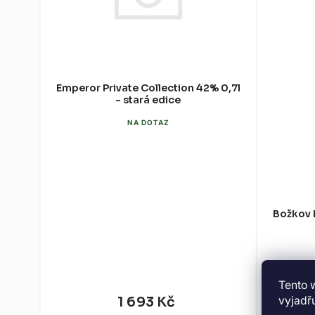
Emperor Private Collection 42% 0,7l
- stará edice
NA DOTAZ
Božkov 
Tento 
vyjadřu
1 693 Kč