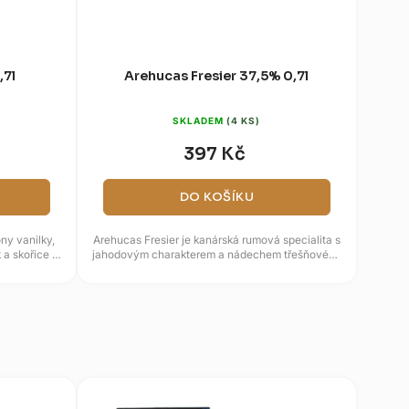
,7l
Arehucas Fresier 37,5% 0,7l
SKLADEM
(4 KS)
397 Kč
DO KOŠÍKU
ny vanilky,
Arehucas Fresier je kanárská rumová specialita s
a skořice s
jahodovým charakterem a nádechem třešňového
...
květu. Vzniká u značky...