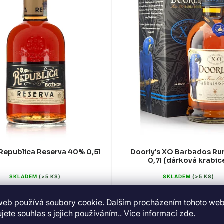
Republica Reserva 40% 0,5l
Doorly's XO Barbados R
0,7l (dárková krabic
SKLADEM
(>5 KS)
SKLADEM
(>5 KS)
337 Kč
915 Kč
web používá soubory cookie. Dalším procházením tohoto we
jete souhlas s jejich používáním.. Více informací
zde
.
DO KOŠÍKU
DO KOŠÍKU