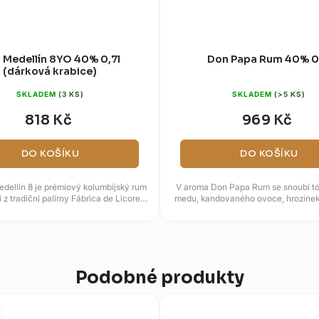
 Medellín 8YO 40% 0,7l
Don Papa Rum 40% 0
(dárková krabice)
SKLADEM
(3 KS)
SKLADEM
(>5 KS)
818 Kč
969 Kč
DO KOŠÍKU
DO KOŠÍKU
ellín 8 je prémiový kolumbijský rum
V aroma Don Papa Rum se snoubí tó
 z tradiční palírny Fábrica de Licores
medu, kandovaného ovoce, hrozinek 
de Antioquia (FLA),...
nádechem citrusů. Na patře
Podobné produkty