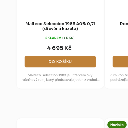
Malteco Seleccion 1983 40% 0,7l
Ron
(dřevěná kazeta)
SKLADEM
(>5 KS)
4 695 Kč
DO KOŠÍKU
Malteco Seleccion 1983 je ultraprémiový
Rum Ron Med
ročníkový rum, který představuje jeden z vrcholů
pocházející
produkce této značky. Byl...
Novinka