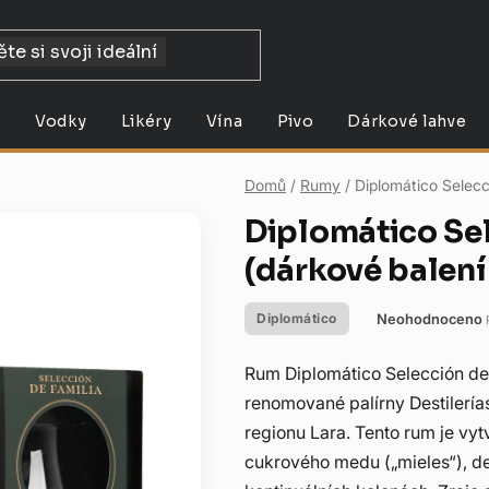
y
Vodky
Likéry
Vína
Pivo
Dárkové lahve
Domů
/
Rumy
/
Diplomático Selecc
Diplomático Sel
(dárkové balení 
Neohodnoceno
Diplomático
Průměrné
hodnocení
Rum Diplomático Selección de
produktu
renomované palírny Destilería
je
regionu Lara. Tento rum je vyt
0,0
cukrového medu („mieles“), de
z