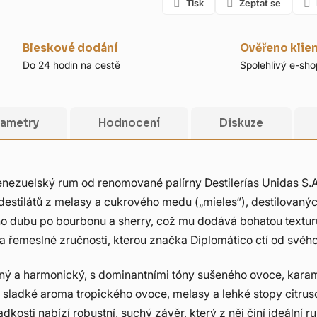
Tisk
Zeptat se
Bleskové dodání
Ověřeno klie
Do 24 hodin na cestě
Spolehlivý e-sho
rametry
Hodnocení
Diskuze
nezuelský rum od renomované palírny Destilerías Unidas S.A.
destilátů z melasy a cukrového medu („mieles“), destilovanýc
ého dubu po bourbonu a sherry, což mu dodává bohatou textu
 a řemeslné zručnosti, kterou značka Diplomático ctí od svého
plný a harmonický, s dominantními tóny sušeného ovoce, kara
 sladké aroma tropického ovoce, melasy a lehké stopy citrus
dkosti nabízí robustní, suchý závěr, který z něj činí ideáln