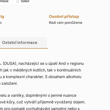
Hlídat
Sdílet
nty
Osobní přístup
p
Rádi vám pomůžeme
Ostatní informace
 (DUSA), nacházející se u úpatí And v regionu
h jak v měděných kotlích, tak v kontinuálních
ru a komplexní charakter. S obsahem alkoholu
 založení.
melu a vanilky, doplněnými o jemné nuance
ové kůry, což vytváří příjemně vyvážený dojem.
í rum pro pomalé vychutnávání samotný nebo s