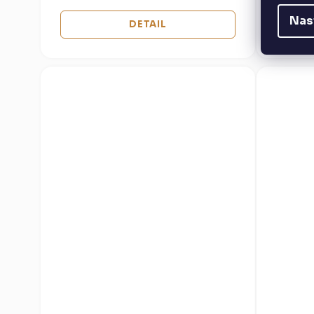
Nas
DETAIL
Božkov Rep
karibský b