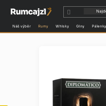
Přejít
na
obsah
Náš výběr
Rumy
Whisky
Giny
Pálenk