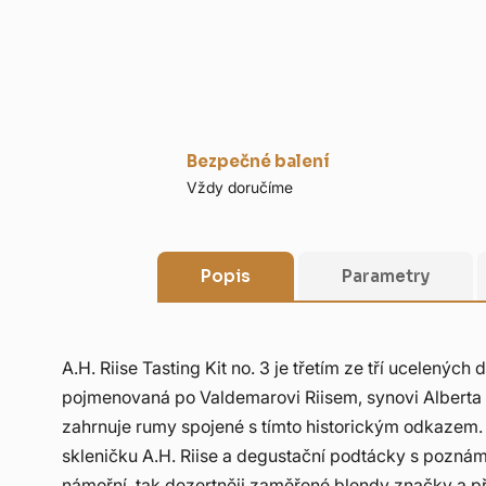
Bezpečné balení
Vždy doručíme
Popis
Parametry
A.H. Riise Tasting Kit no. 3 je třetím ze tří ucelenýc
pojmenovaná po Valdemarovi Riisem, synovi Alberta H
zahrnuje rumy spojené s tímto historickým odkazem. U
skleničku A.H. Riise a degustační podtácky s poznám
námořní, tak dezertněji zaměřené blendy značky a 