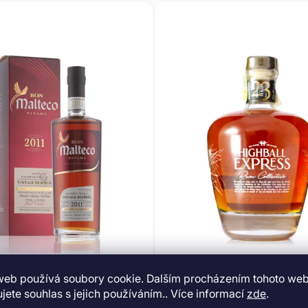
web používá soubory cookie. Dalším procházením tohoto we
jete souhlas s jejich používáním.. Více informací
zde
.
eco Vintage Reserva 2011
Highball Express XO Blen