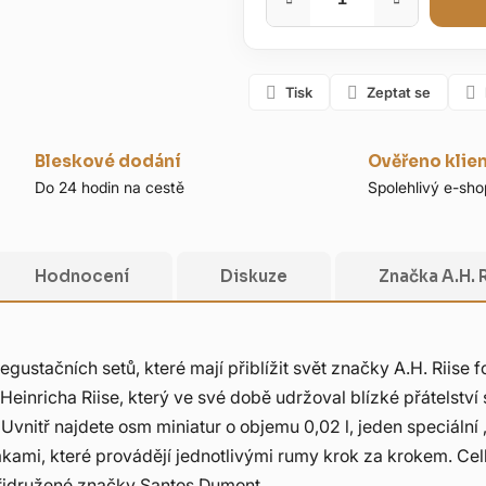
Tisk
Zeptat se
Bleskové dodání
Ověřeno klie
Do 24 hodin na cestě
Spolehlivý e-sho
Hodnocení
Diskuze
Značka
A.H. 
h degustačních setů, které mají přiblížit svět značky A.H. Rii
einricha Riise, který ve své době udržoval blízké přátelstv
vnitř najdete osm miniatur o objemu 0,02 l, jeden speciální 
kami, které provádějí jednotlivými rumy krok za krokem. Cel
přidružené značky Santos Dumont.