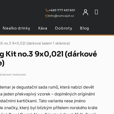
+420 777 401 501
info@rumcajzl.cz
NÁKU
Nealko drinky
Káva
Dobroty
Blog
Kit no.3 9x0,02l (dárkové balení 1 sklenice)
ng Kit no.3 9x0,02l (dárkové
e)
drobnosti hodnocení
aldemar je degustační sada rumů, která nabízí devět
 a jeden překvapivý vzorek – doplněných originální
stačními kartičkami. Tato varianta nese jméno
e značky, který byl blízkým přítelem norského krále