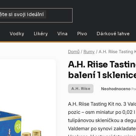
y
Vodky
Likéry
Vína
Pivo
Dárkové lahve
Domů
/
Rumy
/
A.H. Riise Tasting 
A.H. Riise Tasti
balení 1 sklenic
Neohodnoceno
A.H. Riise
Po
Průměrné
hodnocení
A.H. Riise Tasting Kit no. 3 V
produktu
pozic – osm miniatur po 0,02 l
je
tulipánovou skleničkou a degu
0,0
Valdemar po synovi zakladatel
z