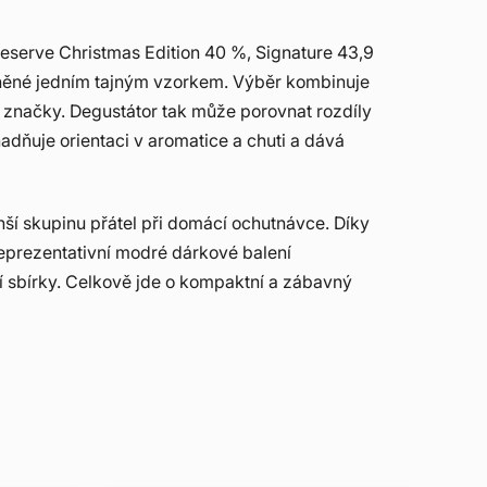
Reserve Christmas Edition 40 %, Signature 43,9
něné jedním tajným vzorkem. Výběr kombinuje
ě značky. Degustátor tak může porovnat rozdíly
nadňuje orientaci v aromatice a chuti a dává
menší skupinu přátel při domácí ochutnávce. Díky
 Reprezentativní modré dárkové balení
í sbírky. Celkově jde o kompaktní a zábavný