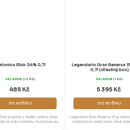
atonico Elixir 34% 0,7l
Legendario Gran Reserva 
0,7l (dřevěný box)
SKLADEM
(>5 KS)
SKLADEM
(1 KS)
485 Kč
5 395 Kč
DO KOŠÍKU
DO KOŠÍKU
lixir je jemný a sladký rumový elixír,
Legendario Gran Reserva 15 je mistr
ází ze srdce Karibiku. Vyznačuje se
kubánských mistrů rumu, které zraj
hlubokou jantarovou...
patnáct let v sudech z...