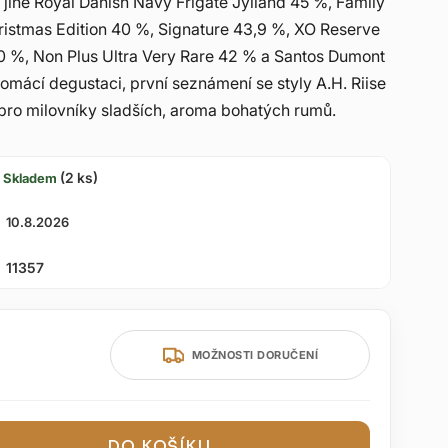
jiné Royal Danish Navy Frigate Jylland 45 %, Family
istmas Edition 40 %, Signature 43,9 %, XO Reserve
 %, Non Plus Ultra Very Rare 42 % a Santos Dumont
omácí degustaci, první seznámení se styly A.H. Riise
 pro milovníky sladších, aroma bohatých rumů.
(2 ks)
Skladem
10.8.2026
11357
MOŽNOSTI DORUČENÍ
DO KOŠÍKU