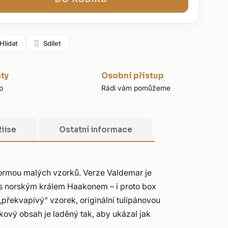
Hlídat
Sdílet
nty
Osobní přístup
p
Rádi vám pomůžeme
Riise
Ostatní informace
se formou malých vzorků. Verze Valdemar je
í s norským králem Haakonem – i proto box
„překvapivý“ vzorek, originální tulipánovou
kový obsah je laděný tak, aby ukázal jak