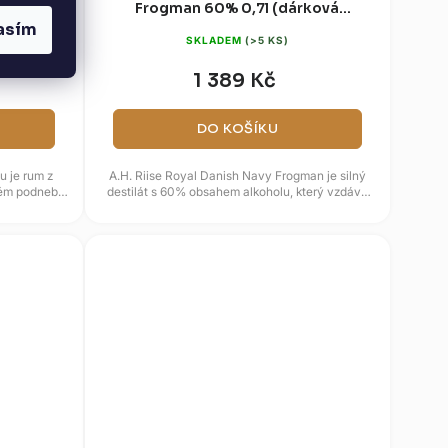
Frogman 60% 0,7l (dárková
krabice)
asím
SKLADEM
(>5 KS)
1 389 Kč
DO KOŠÍKU
u je rum z
A.H. Riise Royal Danish Navy Frogman je silný
kém podnebí.
destilát s 60% obsahem alkoholu, který vzdává
hold elitním bojovým...