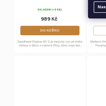
42,3
Nas
SKLADEM
(>5 KS)
989 Kč
DO KOŠÍKU
Deadhead Original 40 % je mexický rum ze směsi
Malteco Vin
melasy a šťávy z cukrové třtiny, který zraje šest
Panamy,
let a zaujme...