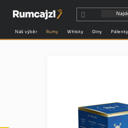
Přejít
na
obsah
Náš výběr
Rumy
Whisky
Giny
Pálenk