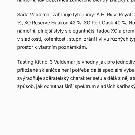
Sada Valdemar zahrnuje tyto rumy: A.H. Riise Royal 
%, XO Reserve Haakon 42 %, XO Port Cask 40 %, Non
námořní, plnější styly s elegantnější řadou XO a pré
v sladkosti, kořenitosti, stupni zrání i vlivu různých
prostor k vlastním poznámkám.
Tasting Kit no. 3 Valdemar je vhodný jak pro jednotliv
přiložené skleničce není potřeba další speciální vyba
zvýrazňuje sběratelský charakter setu a dělá z něj 
způsob, jak ochutnat širší spektrum sladších karib