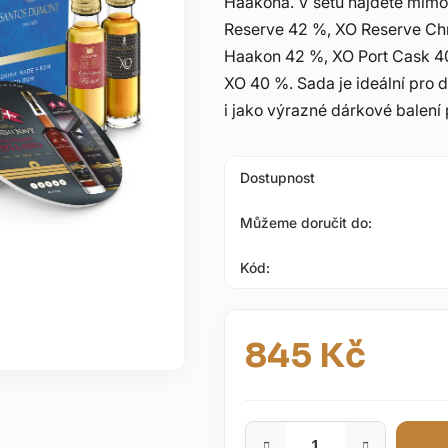
Haakona. V setu najdete mimo 
5
Reserve 42 %, XO Reserve Chr
hvězdiček.
Haakon 42 %, XO Port Cask 40
XO 40 %. Sada je ideální pro d
i jako výrazné dárkové balení
Dostupnost
Můžeme doručit do:
Kód:
845 Kč
Měrná cena: