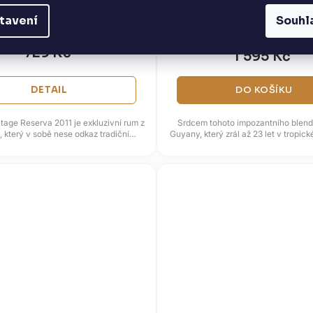
% 0,7l (dárková krabice)
0,7l
tavení
Souhl
NA DOTAZ
SKLADEM
(2 KS)
729 Kč
1 595 Kč
DETAIL
DO KOŠÍKU
tage Reserva 2011 je exkluzivní rum z
Srdcem tohoto impozantního blend
 který v sobě nese odkaz tradiční
Guyany, který zrál až 23 let v tropic
guatemalské receptury....
Následně byl doplněn...