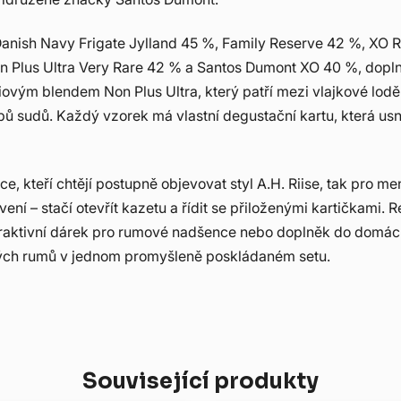
Danish Navy Frigate Jylland 45 %, Family Reserve 42 %, XO 
 Plus Ultra Very Rare 42 % a Santos Dumont XO 40 %, dopl
miovým blendem Non Plus Ultra, který patří mezi vlajkové lod
 typů sudů. Každý vzorek má vlastní degustační kartu, která us
ce, kteří chtějí postupně objevovat styl A.H. Riise, tak pro 
vení – stačí otevřít kazetu a řídit se přiloženými kartičkami.
atraktivní dárek pro rumové nadšence nebo doplněk do domác
ských rumů v jednom promyšleně poskládaném setu.
Související produkty