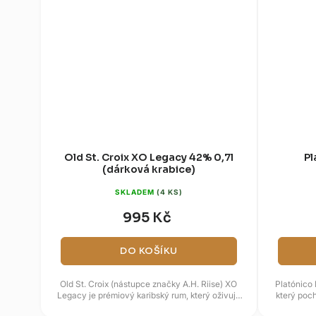
Old St. Croix XO Legacy 42% 0,7l
Pl
(dárková krabice)
SKLADEM
(4 KS)
995 Kč
DO KOŠÍKU
Old St. Croix (nástupce značky A.H. Riise) XO
Platónico E
Legacy je prémiový karibský rum, který oživuje
který poch
slávu historické značky...