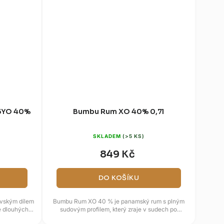
15YO 40%
Bumbu Rum XO 40% 0,7l
SKLADEM
(>5 KS)
849 Kč
DO KOŠÍKU
ovským dílem
Bumbu Rum XO 40 % je panamský rum s plným
e dlouhých
sudovým profilem, který zraje v sudech po
bourbonu a následně dozrává v...