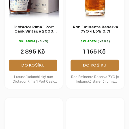
Dictador Rima 1 Port
Ron Eminente Reserva
Cask Vintage 2000
7YO 41,3% 0,7l
43% 0,7l
SKLADEM
(>5 KS)
SKLADEM
(>5 KS)
2 895 Kč
1 165 Kč
DO KOŠÍKU
DO KOŠÍKU
Luxusní kolumbijský rum
Ron Eminente Reserva 7YO je
Dictador Rima 1 Port Cask
kubánský stařený rum s
Vintage 2000 je limitovaná
vysokým podílem aromatických
ročníková edice zrozená z
aguardientes a výraznějším,
panenského...
hutnějším...