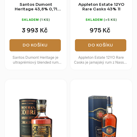
Santos Dumont
Appleton Estate 12YO
Heritage 43,8% 0,7l
Rare Casks 43% 1l
(dárková kazeta)
SKLADEM
(1 KS)
SKLADEM
(>5 KS)
3 993 Kč
975 Kč
DO KOŠÍKU
DO KOŠÍKU
Santos Dumont Heritage je
Appleton Estate 12YO Rare
ultraprémiový blended rum
Casks je jamajský rum z Nassau
inspirovaný brazilským
Valley, jehož blend tvoří rumy
průkopníkem letectví Albertem...
stařené nejméně 12 let. Ve...