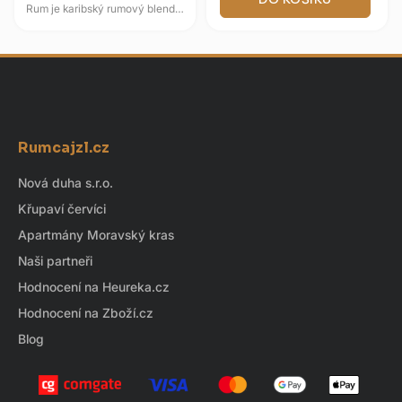
Rum je karibský rumový blend s
rockovou identitou a zráním v
sudech po bourbonu. Ve vůni...
Z
á
Rumcajzl.cz
p
a
Nová duha s.r.o.
t
Křupaví červíci
í
Apartmány Moravský kras
Naši partneři
Hodnocení na Heureka.cz
Hodnocení na Zboží.cz
Blog