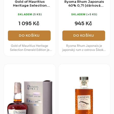
Gold of Mauritius
Ryoma Rhum Japonais
Heritage Selection
40% 0,7l (dárková
Emerald Edition 48%
krabice)
0,7l
SKLADEM
(5 KS)
SKLADEM
(>5 KS)
1 095 Kč
945 Kč
DO KOŠÍKU
DO KOŠÍKU
Gold of Mauritius Heritage
Ryoma Rhum Japonais je
Selection Emerald Edition je
japonský rum z ostrova Šikoku,
mauricijský rum s výraznějším
vyráběný z místní cukrové třtiny
projevem, který spojuje...
a spojený s palírnou Kikusui....