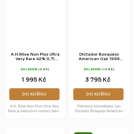
A.H.Riise Non Plus Ultra
Dictador Bosquejo
Very Rare 42% 0,7l
American Oak 1998
(dárková krabice)
43% 0,7l
SKLADEM
(4 KS)
SKLADEM
(>5 KS)
1 995 Kč
3 795 Kč
DO KOŠÍKU
DO KOŠÍKU
A.H. Riise Non Plus Ultra Very
Prémiový kolumbijský rum
Rare je exkluzivní rumový blend,
Dictador Bosquejo American
který představuje absolutní
Oak 1998 pochází z limitované
vrchol řemeslné zručnosti...
ročníkové edice rodiny Parra....