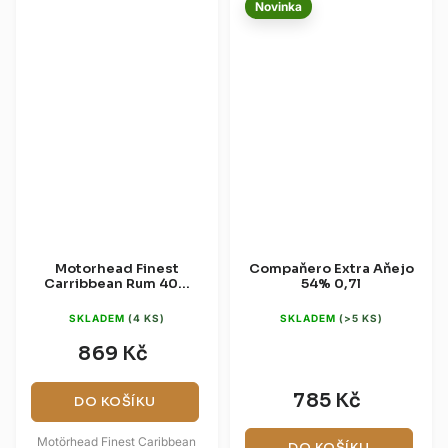
Novinka
Motorhead Finest
Compaňero Extra Aňejo
Carribbean Rum 40%
54% 0,7l
0,7l
SKLADEM
(4 KS)
SKLADEM
(>5 KS)
869 Kč
785 Kč
DO KOŠÍKU
Motörhead Finest Caribbean
DO KOŠÍKU