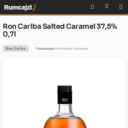
Přejít
NÁKU
Hledat
na
obsah
Ron Cariba Salted Caramel 37,5%
0,7l
Ron Cariba
1 hodnocení
Podrobnosti hodnocení
Průměrné
hodnocení
produktu
je
5,0
z
5
hvězdiček.