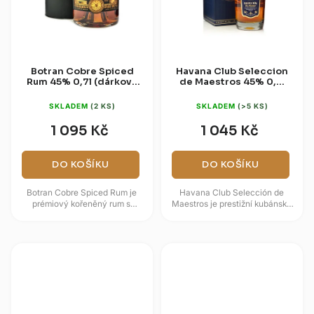
Botran Cobre Spiced
Havana Club Seleccion
Rum 45% 0,7l (dárková
de Maestros 45% 0,7l
tuba)
(dárková krabice)
SKLADEM
(2 KS)
SKLADEM
(>5 KS)
1 095 Kč
1 045 Kč
DO KOŠÍKU
DO KOŠÍKU
Botran Cobre Spiced Rum je
Havana Club Selección de
prémiový kořeněný rum s
Maestros je prestižní kubánský
obsahem alkoholu 45 %,
rum, který vzniká unikátním
vyráběný guatemalskou
výběrem těch nejlepších
palírnou Casa Botran,...
zrajících...