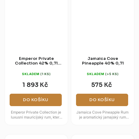
Emperor Private
Jamaica Cove
Collection 42% 0,7l
Pineapple 40% 0,7l
(dárková krabice)
SKLADEM
(1 KS)
SKLADEM
(>5 KS)
1 893 Kč
575 Kč
DO KOŠÍKU
DO KOŠÍKU
Emperor Private Collection je
Jamaica Cove Pineapple Rum
luxusní mauricijský rum, který
je aromatický jamajský rum
kombinuje agricole rhum z
infuzovaný přírodní ananasovou
čerstvé třtinové šťávy a...
esencí, který nabízí sladkou a...