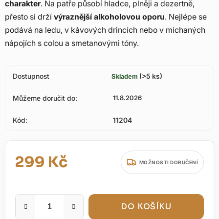
charakter
. Na patře působí hladce, plněji a dezertně,
přesto si drží
výraznější alkoholovou oporu
. Nejlépe se
podává na ledu, v kávových drincích nebo v míchaných
nápojích s colou a smetanovými tóny.
Dostupnost
(>5 ks)
Skladem
Můžeme doručit do:
11.8.2026
Kód:
11204
299 Kč
MOŽNOSTI DORUČENÍ
Měrná cena:
DO KOŠÍKU