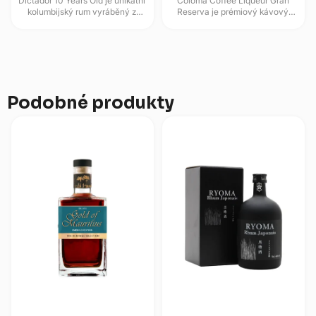
Dictador 10 Years Old je unikátní
Coloma Coffee Liqueur Gran
kolumbijský rum vyráběný z
Reserva je prémiový kávový
panenského sirupu cukrové
likér z Hacienda Coloma v
třtiny, který zraje v dubových...
kolumbijském Fusagasugá,
vyráběný s...
Podobné produkty