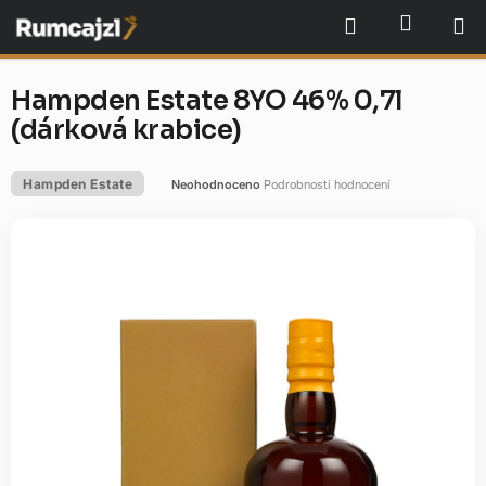
Přejít
NÁKU
Hledat
na
obsah
Hampden Estate 8YO 46% 0,7l
(dárková krabice)
Hampden Estate
Neohodnoceno
Podrobnosti hodnocení
Průměrné
hodnocení
produktu
je
0,0
z
5
hvězdiček.