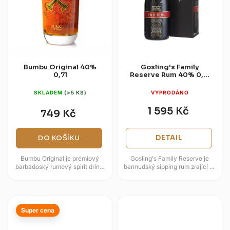
Bumbu Original 40%
Gosling's Family
0,7l
Reserve Rum 40% 0,7l
(Dárková kazeta)
SKLADEM
(>5 KS)
VYPRODÁNO
1 595 Kč
749 Kč
DO KOŠÍKU
DETAIL
Bumbu Original je prémiový
Gosling's Family Reserve je
barbadoský rumový spirit drink,
bermudský sipping rum zrající 16
který zraje až 15 let v sudech po
až 19 let v použitých
bourbonu. Vyznačuje se...
vypálených sudech z
amerického...
Super cena