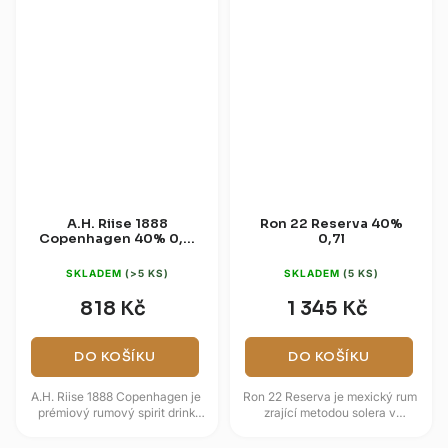
A.H. Riise 1888
Ron 22 Reserva 40%
Copenhagen 40% 0,7l
0,7l
+ NPU Very Rare 0,02l
(dárková krabice)
SKLADEM
(>5 KS)
SKLADEM
(5 KS)
818 Kč
1 345 Kč
DO KOŠÍKU
DO KOŠÍKU
A.H. Riise 1888 Copenhagen je
Ron 22 Reserva je mexický rum
prémiový rumový spirit drink
zrající metodou solera v
inspirovaný medailovým
soustavě 22 amerických
úspěchem značky na výstavě v
dubových sudů naplněných