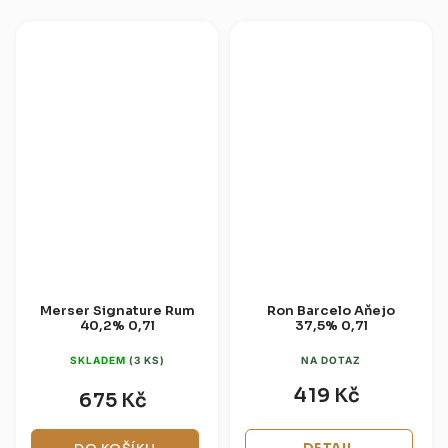
Kodani...
guarapem —...
Merser Signature Rum
Ron Barcelo Aňejo
40,2% 0,7l
37,5% 0,7l
SKLADEM
(3 KS)
NA DOTAZ
419 Kč
675 Kč