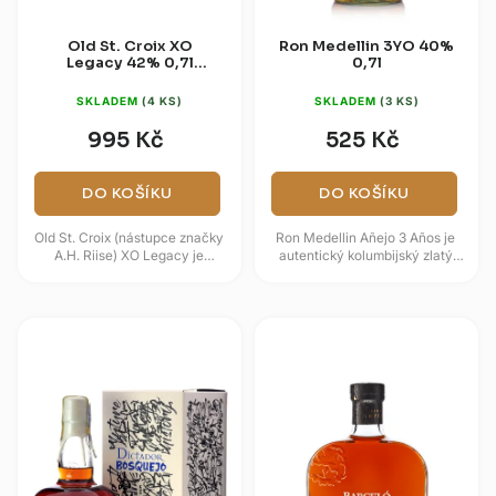
Old St. Croix XO
Ron Medellin 3YO 40%
Legacy 42% 0,7l
0,7l
(dárková krabice)
SKLADEM
(4 KS)
SKLADEM
(3 KS)
995 Kč
525 Kč
DO KOŠÍKU
DO KOŠÍKU
Old St. Croix (nástupce značky
Ron Medellin Añejo 3 Años je
A.H. Riise) XO Legacy je
autentický kolumbijský zlatý
prémiový karibský rum, který
rum, který se vyrábí z čerstvé
oživuje slávu historické
šťávy z cukrové třtiny v...
značky...