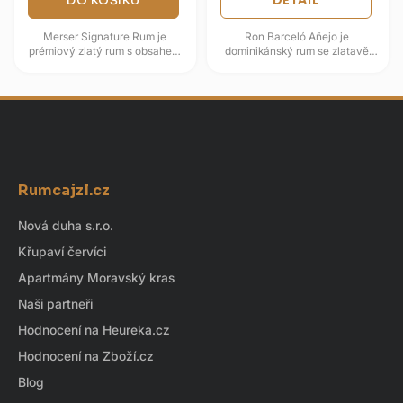
DO KOŠÍKU
DETAIL
Merser Signature Rum je
Ron Barceló Añejo je
prémiový zlatý rum s obsahem
dominikánský rum se zlatavě
alkoholu 40,2 %, vyráběný
jantarovou barvou a jemně
londýnskou značkou Charles
nasládlým profilem. Vůně nabízí
Merser &...
karamel,...
Z
á
Rumcajzl.cz
p
a
Nová duha s.r.o.
t
Křupaví červíci
í
Apartmány Moravský kras
Naši partneři
Hodnocení na Heureka.cz
Hodnocení na Zboží.cz
Blog