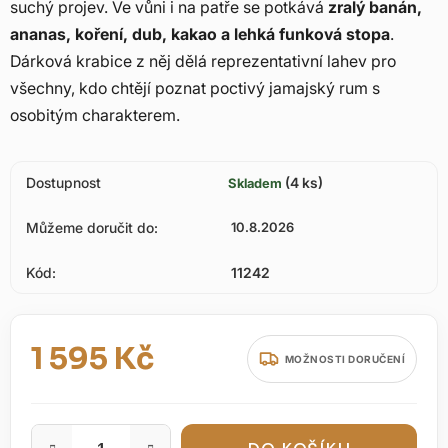
suchý projev. Ve vůni i na patře se potkává
zralý banán,
ananas, koření, dub, kakao a lehká funková stopa
.
Dárková krabice z něj dělá reprezentativní lahev pro
všechny, kdo chtějí poznat poctivý jamajský rum s
osobitým charakterem.
Dostupnost
(4 ks)
Skladem
Můžeme doručit do:
10.8.2026
Kód:
11242
1 595 Kč
MOŽNOSTI DORUČENÍ
Měrná cena: