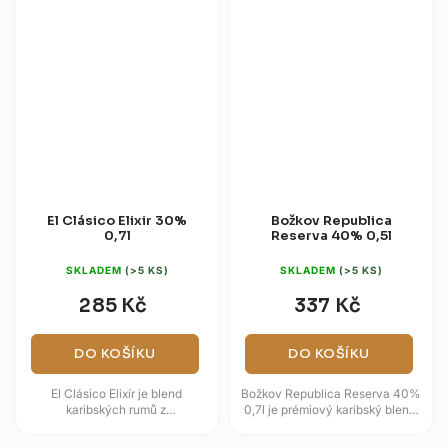
El Clásico Elixir 30%
Božkov Republica
0,7l
Reserva 40% 0,5l
SKLADEM
(>5 KS)
SKLADEM
(>5 KS)
285 Kč
337 Kč
DO KOŠÍKU
DO KOŠÍKU
El Clásico Elixír je blend
Božkov Republica Reserva 40%
karibských rumů z
0,7l je prémiový karibský blend
Dominikánské republiky,
tvořený rumy z pěti
Barbadosu a Trinidadu, které
vyhlášených destinací, kterým...