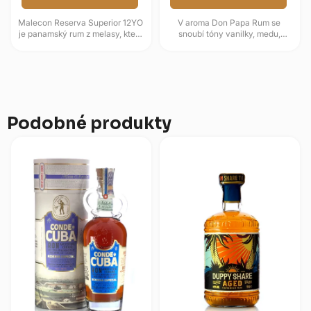
Malecon Reserva Superior 12YO
V aroma Don Papa Rum se
je panamský rum z melasy, který
snoubí tóny vanilky, medu,
zraje dvanáct let v dubových
kandovaného ovoce, hrozinek a
sudech. Styl značky...
skořice s nádechem citrusů. Na
patře...
Podobné produkty