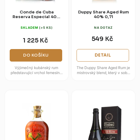
Conde de Cuba
Duppy Share Aged Rum
Reserva Especial 40%
40% 0,7l
0,7l (dárková tuba)
SKLADEM
(>5 KS)
NA DOTAZ
549 Kč
1 225 Kč
DO KOŠÍKU
DETAIL
Výjimečný kubánský rum
The Duppy Share Aged Rum je
představující vrchol řemeslné
mistrovský blend, který v sobě
tradice palírny Ron Sevilla
spojuje charakteristickou sílu
Factory z jihovýchodní části...
tříletého jamajského rumu a...