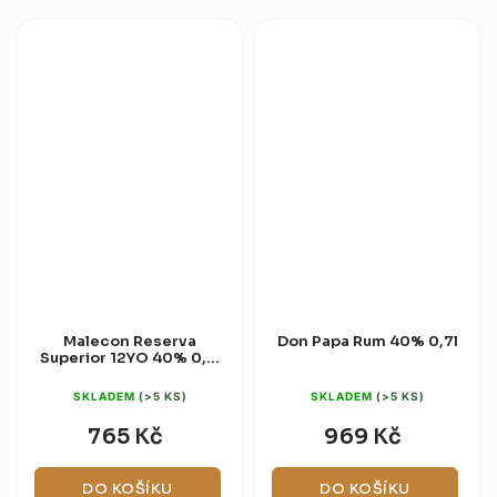
zrály v sudech po...
Malecon Reserva
Don Papa Rum 40% 0,7l
Superior 12YO 40% 0,7l
(dárková krabice)
SKLADEM
(>5 KS)
SKLADEM
(>5 KS)
765 Kč
969 Kč
DO KOŠÍKU
DO KOŠÍKU