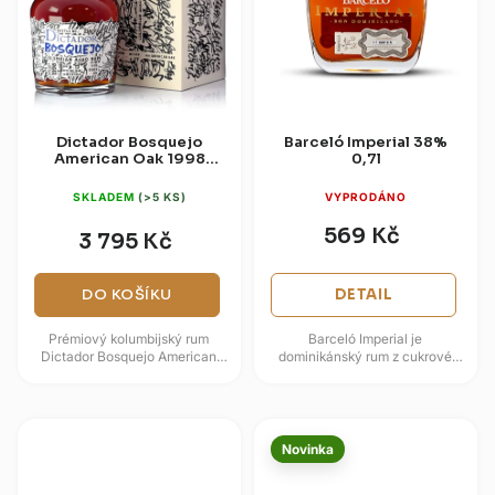
Dictador Bosquejo
Barceló Imperial 38%
American Oak 1998
0,7l
43% 0,7l
SKLADEM
(>5 KS)
VYPRODÁNO
569 Kč
3 795 Kč
DO KOŠÍKU
DETAIL
Prémiový kolumbijský rum
Barceló Imperial je
Dictador Bosquejo American
dominikánský rum z cukrové
Oak 1998 pochází z limitované
třtiny pěstované v
ročníkové edice rodiny Parra....
Dominikánské republice, zrající
až deset let v...
Novinka