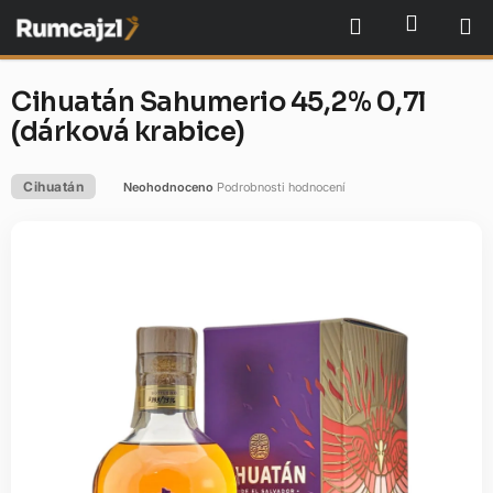
Přejít
NÁKU
Hledat
na
obsah
Cihuatán Sahumerio 45,2% 0,7l
(dárková krabice)
Cihuatán
Neohodnoceno
Podrobnosti hodnocení
Průměrné
hodnocení
produktu
je
0,0
z
5
hvězdiček.