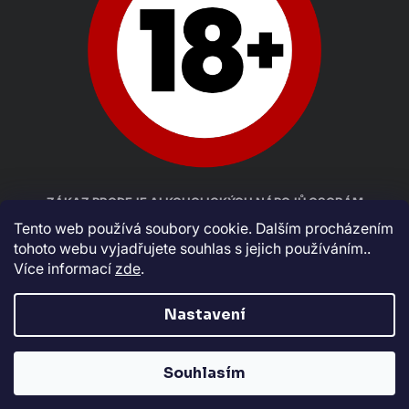
ZÁKAZ PRODEJE ALKOHOLICKÝCH NÁPOJŮ OSOBÁM
MLADŠÍM 18 LET
Tento web používá soubory cookie. Dalším procházením
tohoto webu vyjadřujete souhlas s jejich používáním..
Více informací
zde
.
Nastavení
Souhlasím
Vytvořil Shoptet
Copyright 2026
Rumcajzl.cz
. Všechna práva vyhrazena.