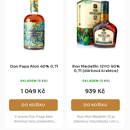
Don Papa Alon 40% 0,7l
Ron Medellín 12YO 40%
0,7l (dárková krabice)
SKLADEM
(5 KS)
SKLADEM
(3 KS)
1 049 Kč
939 Kč
DO KOŠÍKU
DO KOŠÍKU
V aroma Don Papa Alon
Rum Ron Medellín 12 je
dominují tóny praženého
prémiový kolumbijský rum z
kokosu, kandovaného ovoce,
produkce Fábrica de Licores de