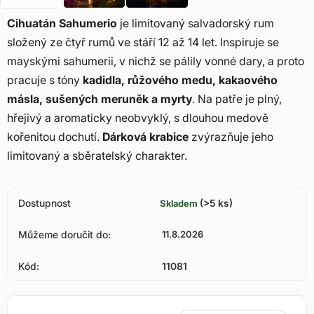
Cihuatán Sahumerio
je limitovaný salvadorský rum
složený ze čtyř rumů ve stáří 12 až 14 let. Inspiruje se
mayskými sahumerii, v nichž se pálily vonné dary, a proto
pracuje s tóny
kadidla, růžového medu, kakaového
másla, sušených meruněk a myrty
. Na patře je plný,
hřejivý a aromaticky neobvyklý, s dlouhou medově
kořenitou dochutí.
Dárková krabice
zvýrazňuje jeho
limitovaný a sběratelský charakter.
Dostupnost
(>5 ks)
Skladem
Můžeme doručit do:
11.8.2026
Kód:
11081