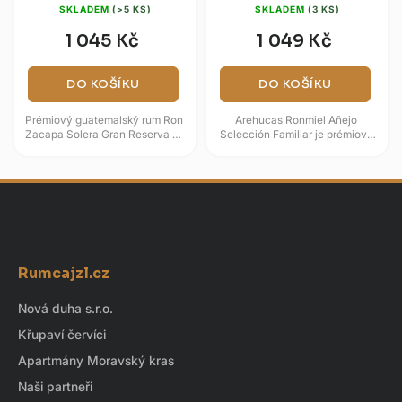
SKLADEM
(>5 KS)
SKLADEM
(3 KS)
1 045 Kč
1 049 Kč
DO KOŠÍKU
DO KOŠÍKU
Prémiový guatemalský rum Ron
Arehucas Ronmiel Añejo
Zacapa Solera Gran Reserva se
Selección Familiar je prémiový
vyrábí z čistého panenského
medový rumový likér z
sirupu cukrové třtiny a zraje...
kanárského ostrova Gran
Canaria, vyráběný...
Z
á
Rumcajzl.cz
p
a
Nová duha s.r.o.
t
Křupaví červíci
í
Apartmány Moravský kras
Naši partneři