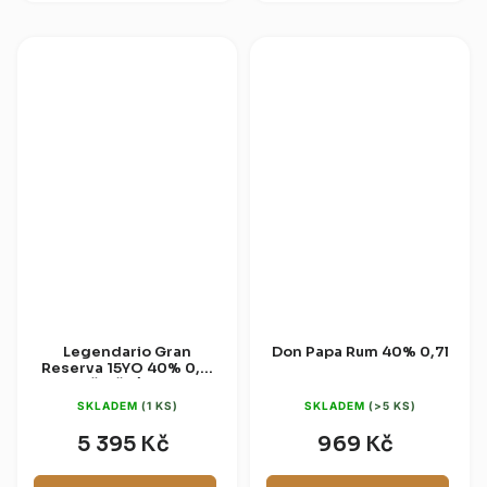
Základem je směs třtinových...
Legendario Gran
Don Papa Rum 40% 0,7l
Reserva 15YO 40% 0,7l
(dřevěný box)
SKLADEM
(1 KS)
SKLADEM
(>5 KS)
5 395 Kč
969 Kč