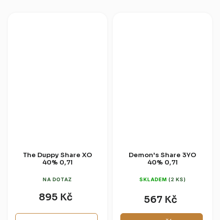
manga, papáji, ananasu a
Antioquia (FLA), palírny s více
jemného doteku...
než...
The Duppy Share XO
Demon's Share 3YO
40% 0,7l
40% 0,7l
NA DOTAZ
SKLADEM
(2 KS)
895 Kč
567 Kč