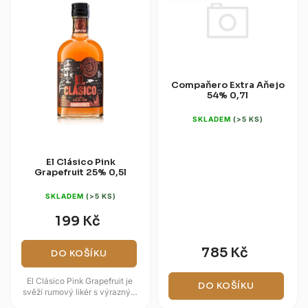
Compaňero Extra Aňejo
54% 0,7l
SKLADEM
(>5 KS)
El Clásico Pink
Grapefruit 25% 0,5l
SKLADEM
(>5 KS)
199 Kč
785 Kč
DO KOŠÍKU
El Clásico Pink Grapefruit je
DO KOŠÍKU
svěží rumový likér s výrazným
akcentem růžového grepu.