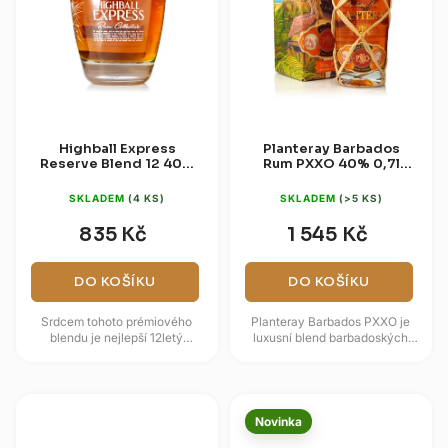
Highball Express
Planteray Barbados
Reserve Blend 12 40%
Rum PXXO 40% 0,7l
0,7l
(dárková krabice)
SKLADEM
(4 KS)
SKLADEM
(>5 KS)
835 Kč
1 545 Kč
DO KOŠÍKU
DO KOŠÍKU
Srdcem tohoto prémiového
Planteray Barbados PXXO je
blendu je nejlepší 12letý
luxusní blend barbadoských
jamajský rum, který dodává
rumů, který v sobě snoubí
směsi intenzivní a plný
tradiční řemeslnou výrobu a...
charakter. Ten...
Novinka