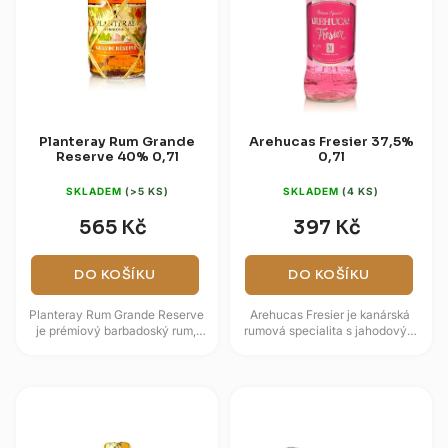
Planteray Rum Grande
Arehucas Fresier 37,5%
Reserve 40% 0,7l
0,7l
SKLADEM
(>5 KS)
SKLADEM
(4 KS)
565 Kč
397 Kč
DO KOŠÍKU
DO KOŠÍKU
Planteray Rum Grande Reserve
Arehucas Fresier je kanárská
je prémiový barbadoský rum,
rumová specialita s jahodovým
který představuje dokonalou
charakterem a nádechem
ukázku tradičního karibského...
třešňového květu. Vzniká u
značky...