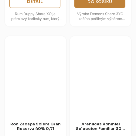
DETAIL
DO KOŠÍKU
Rum Duppy Share XO je
Výroba Demons Share 3YO
prémiový karibský rum, který
začíná pečlivým výběrem
představuje vrchol řemeslné
nejkvalitnější melasy z cukrové
kvality londýnské značky The
třtiny. Destilace probíhá na...
Duppy...
Ron Zacapa Solera Gran
Arehucas Ronmiel
Reserva 40% 0,7l
Seleccion Familiar 30%
0,7l