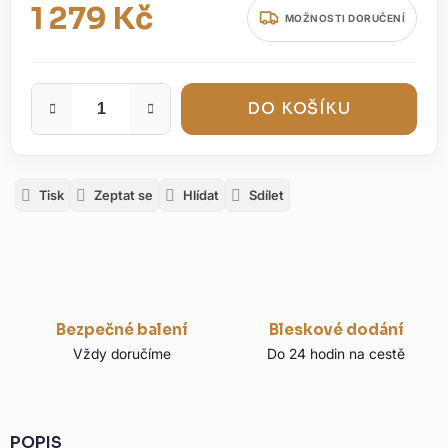
1 279 Kč
MOŽNOSTI DORUČENÍ
Měrná cena:
DO KOŠÍKU
Tisk
Zeptat se
Hlídat
Sdílet
Bezpečné balení
Bleskové dodání
Vždy doručíme
Do 24 hodin na cestě
POPIS