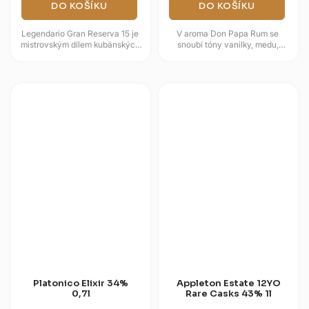
DO KOŠÍKU
DO KOŠÍKU
Legendario Gran Reserva 15 je
V aroma Don Papa Rum se
mistrovským dílem kubánských
snoubí tóny vanilky, medu,
mistrů rumu, které zraje
kandovaného ovoce, hrozinek a
dlouhých patnáct let v sudech
skořice s nádechem citrusů. Na
z...
patře...
Platonico Elixir 34%
Appleton Estate 12YO
0,7l
Rare Casks 43% 1l